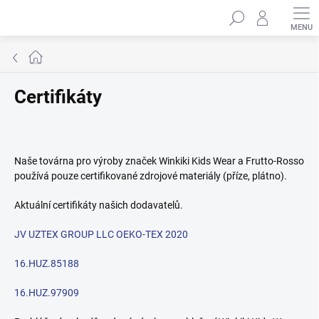
Přejít
Hledat
na
obsah
Domů
Certifikáty
Naše továrna pro výroby značek Winkiki Kids Wear a Frutto-Rosso
používá pouze certifikované zdrojové materiály (příze, plátno).
Aktuální certifikáty našich dodavatelů.
JV UZTEX GROUP LLC OEKO-TEX 2020
16.HUZ.85188
16.HUZ.97909