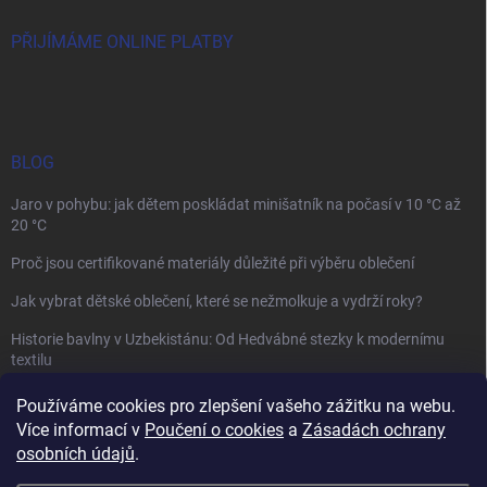
PŘIJÍMÁME ONLINE PLATBY
BLOG
Jaro v pohybu: jak dětem poskládat minišatník na počasí v 10 °C až
20 °C
Proč jsou certifikované materiály důležité při výběru oblečení
Jak vybrat dětské oblečení, které se nežmolkuje a vydrží roky?
Historie bavlny v Uzbekistánu: Od Hedvábné stezky k modernímu
textilu
Používáme cookies pro zlepšení vašeho zážitku na webu.
Více informací v
Poučení o cookies
a
Zásadách ochrany
osobních údajů
.
Mamazone |
Allegro.cz
| Řešení sporů on-line