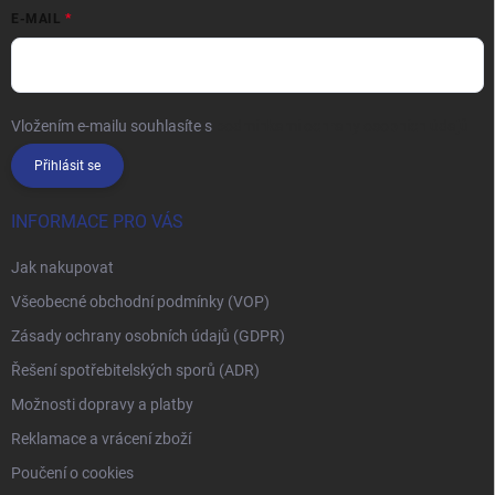
E-MAIL
Vložením e-mailu souhlasíte s
podmínkami ochrany osobních údajů
Přihlásit se
INFORMACE PRO VÁS
Jak nakupovat
Všeobecné obchodní podmínky (VOP)
Zásady ochrany osobních údajů (GDPR)
Řešení spotřebitelských sporů (ADR)
Možnosti dopravy a platby
Reklamace a vrácení zboží
Poučení o cookies