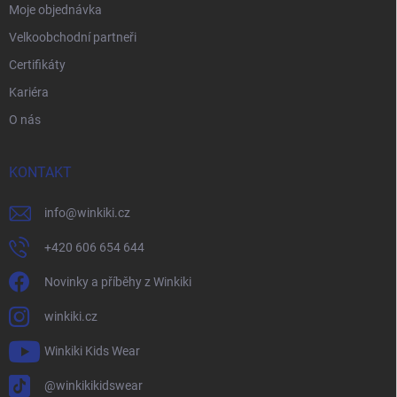
Moje objednávka
Velkoobchodní partneři
Certifikáty
Kariéra
O nás
KONTAKT
info
@
winkiki.cz
+420 606 654 644
Novinky a příběhy z Winkiki
winkiki.cz
Winkiki Kids Wear
@winkikikidswear