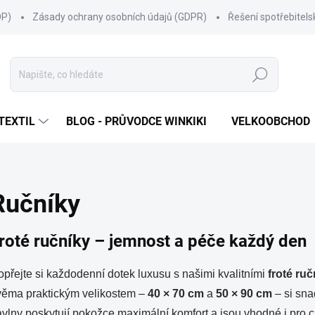
OP)
Zásady ochrany osobních údajů (GDPR)
Řešení spotřebitel
Hledat
TEXTIL
BLOG - PRŮVODCE WINKIKI
VELKOOBCHOD
Ručníky
roté ručníky – jemnost a péče každý den
přejte si každodenní dotek luxusu s našimi kvalitními
froté ruč
věma praktickým velikostem –
40 × 70 cm
a
50 × 90 cm
– si sna
vlny poskytují pokožce maximální komfort a jsou vhodné i pro ci