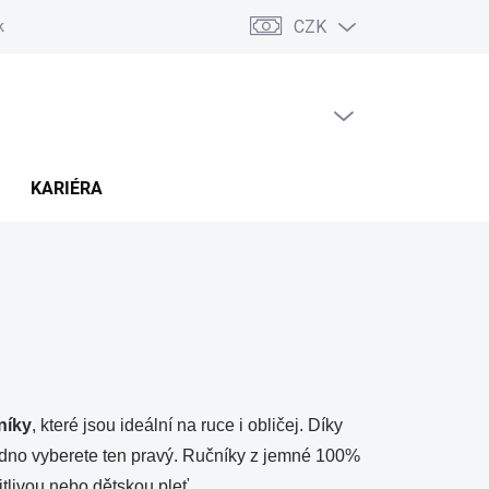
CZK
ských sporů (ADR)
Možnosti dopravy a platby
Reklamace a vráce
PRÁZDNÝ KOŠÍK
NÁKUPNÍ
KOŠÍK
KARIÉRA
níky
, které jsou ideální na ruce i obličej. Díky
dno vyberete ten pravý. Ručníky z jemné 100%
tlivou nebo dětskou pleť.