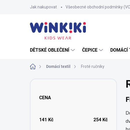
Přejít
Jak nakupovat
Všeobecné obchodní podmínky (V
na
obsah
DĚTSKÉ OBLEČENÍ
ČEPICE
DOMÁCÍ 
Domů
Domácí textil
Froté ručníky
P
o
s
CENA
F
t
r
a
Do
n
141
Kč
254
Kč
d
n
ba