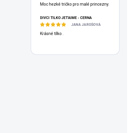
Moc hezké tričko pro malé princezny.
DÍVČÍ TÍLKO JET'AIME - ČERNÁ
JANA JAROŠOVÁ
Krásné tílko .