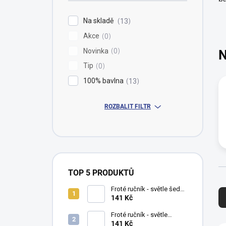
í
p
Na skladě
13
a
Akce
n
0
e
Novinka
0
N
l
Tip
0
100% bavlna
13
ROZBALIT FILTR
TOP 5 PRODUKTŮ
Ř
Froté ručník - světle šedá -
a
40 x 70 cm - 100% bavlna
141 Kč
z
(500 g/m2)
e
Froté ručník - světle
růžová - 40 x 70 cm - 100%
141 Kč