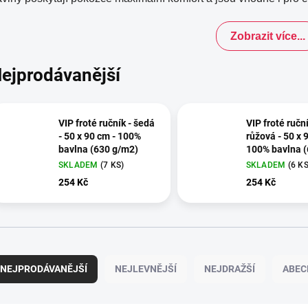
Zobrazit více...
ejprodávanější
VIP froté ručník - šedá
VIP froté ruční
- 50 x 90 cm - 100%
růžová - 50 x 
bavlna (630 g/m2)
100% bavlna 
g/m2)
SKLADEM
(7 KS)
SKLADEM
(6 KS
254 Kč
254 Kč
NEJPRODÁVANĚJŠÍ
NEJLEVNĚJŠÍ
NEJDRAŽŠÍ
ABEC