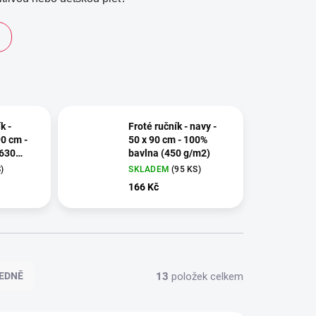
k -
Froté ručník - navy -
90 cm -
50 x 90 cm - 100%
(630
bavlna (450 g/m2)
)
SKLADEM
(95 KS)
166 Kč
13
položek celkem
EDNĚ