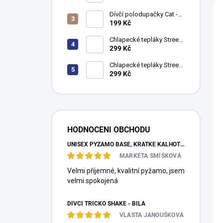
n
V
bavlna (500 g/m2)
í
ý
Dívčí polodupačky Cat -
p
p
fuchsie
199 Kč
r
i
Chlapecké tepláky Street
o
s
Style - khaki
299 Kč
d
p
u
Chlapecké tepláky Street
r
Style - navy
299 Kč
k
o
t
d
ů
u
k
t
HODNOCENI OBCHODU
ů
UNISEX PYŽAMO BASE, KRÁTKÉ KALHOTY, KRÁTKÝ RUKÁV - TMAVĚ MODRÁ
MARKÉTA SMÍŠKOVÁ
Velmi příjemné, kvalitní pyžamo, jsem
velmi spokojená
DÍVČÍ TRIČKO SHAKE - BÍLÁ
VLASTA JANOUŠKOVÁ