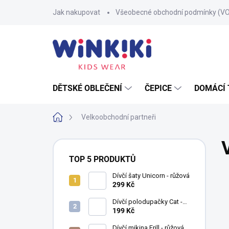
Přejít
Jak nakupovat
Všeobecné obchodní podmínky (V
na
obsah
DĚTSKÉ OBLEČENÍ
ČEPICE
DOMÁCÍ 
Domů
Velkoobchodní partneři
P
o
TOP 5 PRODUKTŮ
s
t
Dívčí šaty Unicorn - růžová
299 Kč
r
a
Dívčí polodupačky Cat -
n
fuchsie
199 Kč
n
Dívčí mikina Frill - růžová