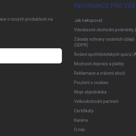
INFORMACE PRO VÁS
mace o nových produktech na
Jak nakupovat
Všeobecné obchodní podmínky 
Zásady ochrany osobních údajů
(GDPR)
Řešení spotřebitelských sporů (
Možnosti dopravy a platby
osobních údajů
Reklamace a vrácení zboží
Poučení o cookies
Moje objednávka
Velkoobchodní partneři
Certifikáty
Kariéra
O nás