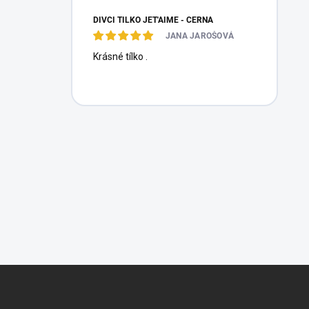
DÍVČÍ TÍLKO JET'AIME - ČERNÁ
JANA JAROŠOVÁ
Krásné tílko .
Z
á
p