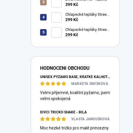
í
399 Kč
p
a
Chlapecké tepláky Street
Style - khaki
299 Kč
n
e
Chlapecké tepláky Street
l
Style - navy
299 Kč
HODNOCENI OBCHODU
UNISEX PYŽAMO BASE, KRÁTKÉ KALHOTY, KRÁTKÝ RUKÁV - TMAVĚ MODRÁ
MARKÉTA SMÍŠKOVÁ
Velmi příjemné, kvalitní pyžamo, jsem
velmi spokojená
DÍVČÍ TRIČKO SHAKE - BÍLÁ
VLASTA JANOUŠKOVÁ
Moc hezké tričko pro malé princezny.