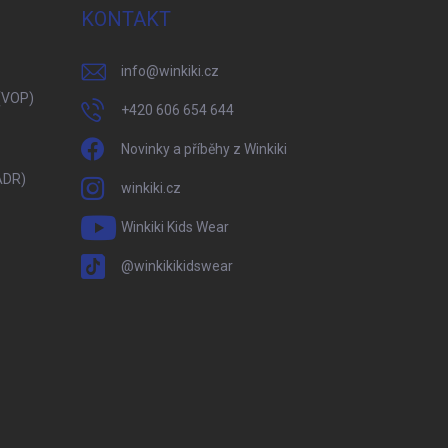
KONTAKT
info
@
winkiki.cz
(VOP)
+420 606 654 644
Novinky a příběhy z Winkiki
ADR)
winkiki.cz
Winkiki Kids Wear
@winkikikidswear