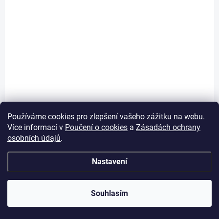
(15 KS)
Dívčí tričko s dlouhým rukávem Hvězdička - fialová
299 Kč
80
86
92
98
Používáme cookies pro zlepšení vašeho zážitku na webu.
100% BAVLNA
Více informací v
Poučení o cookies
a
Zásadách ochrany
osobních údajů
.
Nastavení
Souhlasím