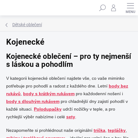
Přejít
Hledat
na
obsah
Dětské oblečení
Kojenecké
Kojenecké oblečení – pro ty nejmenší
s láskou a pohodlím
V kategorii kojenecké oblečení najdete vše, co vaše miminko
potřebuje pro pohodlí a radost z každého dne. Letní
body bez
rukávů
,
body s krátkým rukávem
pro každodenní nošení i
body s dlouhým rukávem
pro chladnější dny zajistí pohodlí v
každé situaci.
Polodupačky
udrží nožičky v teple, a pro
rychlejší výběr nabízíme i celé
sety
.
Nezapomeňte si prohlédnout naše originální
trička
,
tepláčky
,
mikiny
i
teplákové soupravy
– ideální pro volný čas a hry. Na