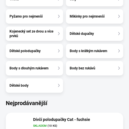
Pyžamo pro nejmenší
Mikinky pro nejmnenší
Kojenecký set ze dvou a více
Dětské dupačky
prvků
Dětské polodupačky
Body s krátkým rukávem
Body s dlouhým rukávem
Body bez rukávů
Dětské body
Nejprodávanější
Dívčí polodupačky Cat - fuchsie
SKLADEM
(10 KS)