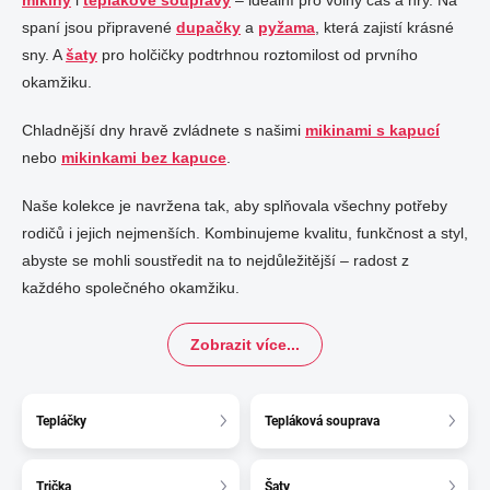
spaní jsou připravené
dupačky
a
pyžama
, která zajistí krásné
sny. A
šaty
pro holčičky podtrhnou roztomilost od prvního
okamžiku.
Chladnější dny hravě zvládnete s našimi
mikinami s kapucí
nebo
mikinkami bez kapuce
.
Naše kolekce je navržena tak, aby splňovala všechny potřeby
rodičů i jejich nejmenších. Kombinujeme kvalitu, funkčnost a styl,
abyste se mohli soustředit na to nejdůležitější – radost z
každého společného okamžiku.
Zobrazit více...
Tepláčky
Tepláková souprava
Trička
Šaty