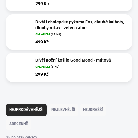
299 Kč
Dívčí i chalepcké pyžamo Fox, dlouhé kalhoty,
dlouhý rukáv - zelená aloe
SKLADEM
(17 KS)
499 Kč
Dívčí noční košile Good Mood - mátová
SKLADEM
(6 KS)
299 Kč
Ř
a
NEJPRODÁVANĚJŠÍ
NEJLEVNĚJŠÍ
NEJDRAŽŠÍ
z
e
ABECEDNĚ
n
í
38
položek celkem