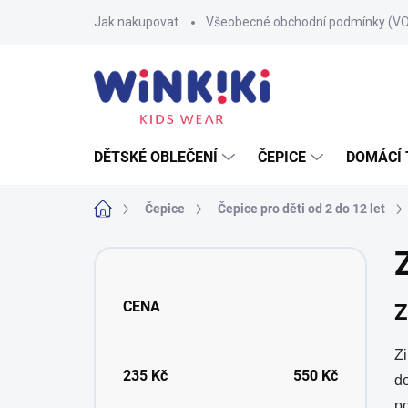
Přejít
Jak nakupovat
Všeobecné obchodní podmínky (V
na
obsah
DĚTSKÉ OBLEČENÍ
ČEPICE
DOMÁCÍ 
Domů
Čepice
Čepice pro děti od 2 do 12 let
P
o
s
CENA
Z
t
r
a
Zi
n
235
Kč
550
Kč
do
n
po