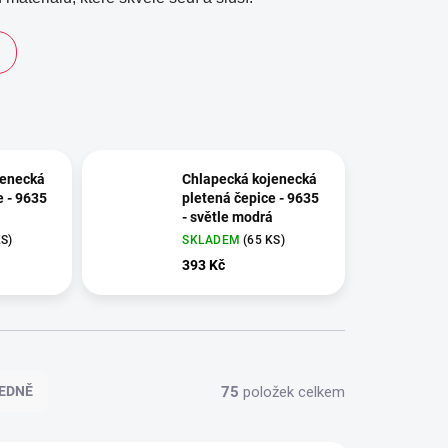
jenecká
Chlapecká kojenecká
e - 9635
pletená čepice - 9635
- světle modrá
KS)
SKLADEM
(65 KS)
393 Kč
75
položek celkem
EDNĚ