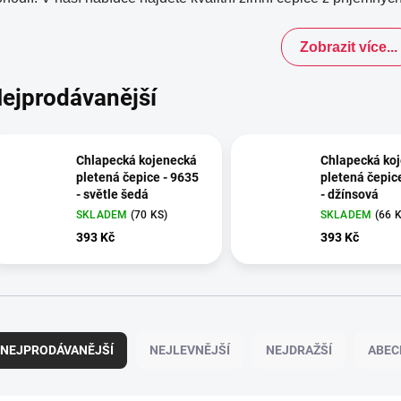
Zobrazit více...
ejprodávanější
Chlapecká kojenecká
Chlapecká ko
pletená čepice - 9635
pletená čepic
- světle šedá
- džínsová
SKLADEM
(70 KS)
SKLADEM
(66 
393 Kč
393 Kč
NEJPRODÁVANĚJŠÍ
NEJLEVNĚJŠÍ
NEJDRAŽŠÍ
ABEC