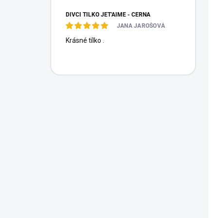
DÍVČÍ TÍLKO JET'AIME - ČERNÁ
JANA JAROŠOVÁ
Krásné tílko .