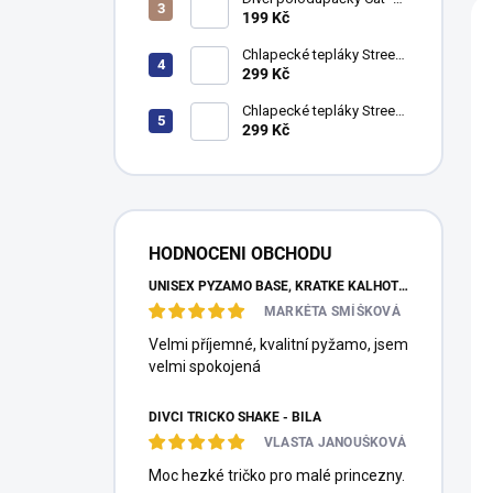
n
V
fuchsie
199 Kč
í
ý
p
p
Chlapecké tepláky Street
r
i
Style - khaki
299 Kč
o
s
Chlapecké tepláky Street
d
p
Style - navy
299 Kč
u
r
k
o
t
d
ů
u
k
HODNOCENI OBCHODU
t
UNISEX PYŽAMO BASE, KRÁTKÉ KALHOTY, KRÁTKÝ RUKÁV - TMAVĚ MODRÁ
ů
MARKÉTA SMÍŠKOVÁ
Velmi příjemné, kvalitní pyžamo, jsem
velmi spokojená
DÍVČÍ TRIČKO SHAKE - BÍLÁ
VLASTA JANOUŠKOVÁ
Moc hezké tričko pro malé princezny.