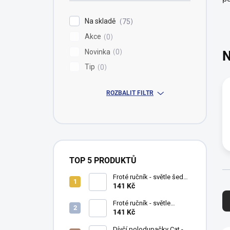
í
p
Na skladě
75
a
Akce
n
0
e
Novinka
0
N
l
Tip
0
ROZBALIT FILTR
TOP 5 PRODUKTŮ
Froté ručník - světle šedá -
Ř
40 x 70 cm - 100% bavlna
141 Kč
a
(500 g/m2)
Froté ručník - světle
z
růžová - 40 x 70 cm - 100%
141 Kč
e
bavlna (500 g/m2)
Dívčí polodupačky Cat -