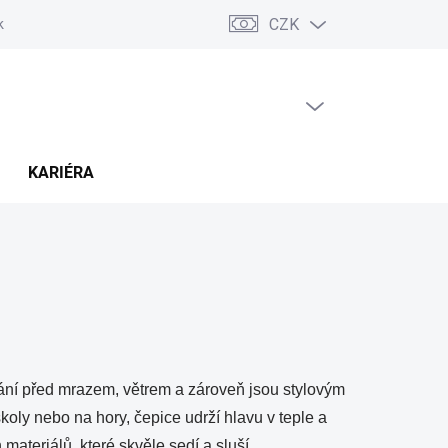
CZK
ských sporů (ADR)
Možnosti dopravy a platby
Reklamace a vráce
PRÁZDNÝ KOŠÍK
NÁKUPNÍ
KOŠÍK
KARIÉRA
hrání před mrazem, větrem a zároveň jsou stylovým
oly nebo na hory, čepice udrží hlavu v teple a
materiálů, které skvěle sedí a sluší.