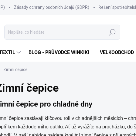
OP)
Zásady ochrany osobních údajů (GDPR)
Řešení spotřebitel
Hledat
TEXTIL
BLOG - PRŮVODCE WINKIKI
VELKOOBCHOD
Zimní čepice
Zimní čepice
imní čepice pro chladné dny
mní čepice zastávají klíčovou roli v chladnějších měsících – c
plňkem každodenního outfitu. Ať už vyrážíte na procházku, do šk
hodlí. V naší nabídce najdete kvalitní zimní čepice z příjemných 