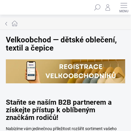
Přejít
Hledat
na
obsah
Domů
Velkoobchod — dětské oblečení,
textil a čepice
Staňte se naším B2B partnerem a
získejte přístup k oblíbeným
značkám rodičů!
Nabízíme vám jedinečnou příležitost rozšířit sortiment vašeho