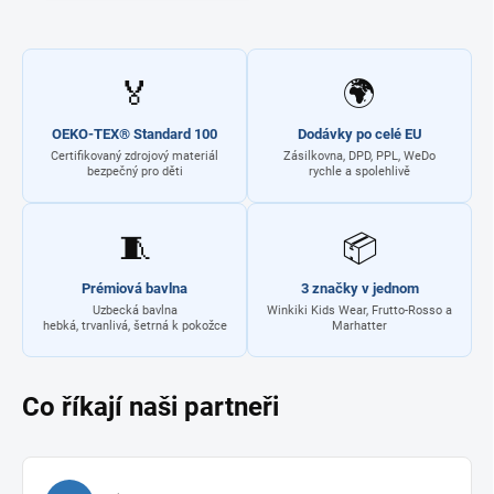
🏅
🌍
OEKO-TEX® Standard 100
Dodávky po celé EU
Certifikovaný zdrojový materiál
Zásilkovna, DPD, PPL, WeDo
bezpečný pro děti
rychle a spolehlivě
🧵
📦
Prémiová bavlna
3 značky v jednom
Uzbecká bavlna
Winkiki Kids Wear, Frutto-Rosso a
hebká, trvanlivá, šetrná k pokožce
Marhatter
Co říkají naši partneři