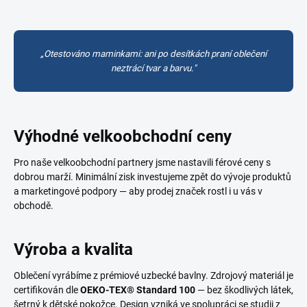
„Otestováno maminkami: ani po desítkách praní oblečení
neztrácí tvar a barvu."
Výhodné velkoobchodní ceny
Pro naše velkoobchodní partnery jsme nastavili férové ceny s
dobrou marží. Minimální zisk investujeme zpět do vývoje produktů
a marketingové podpory — aby prodej značek rostl i u vás v
obchodě.
Výroba a kvalita
Oblečení vyrábíme z prémiové uzbecké bavlny. Zdrojový materiál je
certifikován dle
OEKO-TEX® Standard 100
— bez škodlivých látek,
šetrný k dětské pokožce. Design vzniká ve spolupráci se studii z