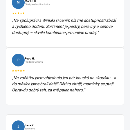
Martin D.
M
Dětský e-shop Prachatice
★★★★★
„Na spolupráci s Winkiki si cením hlavně dostupnosti zboží
a rychlého dodání. Sortiment je pestrý, barevný a cenově
dostupný – skvělá kombinace pro online prodej."
Petra H.
P
Prodejna Ostrava
★★★★★
„Na začátku jsem objednala jen pár kousků na zkoušku… a
do měsíce jsme brali další! Děti to chtějí, maminky se ptají.
Opravdu dobrý tah, za mě palec nahoru."
Jana K.
J
Butik Brno