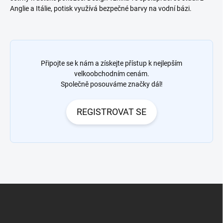
Anglie a Itálie, potisk využívá bezpečné barvy na vodní bázi.
Připojte se k nám a získejte přístup k nejlepším
velkoobchodním cenám.
Společně posouváme značky dál!
REGISTROVAT SE
Z
á
p
a