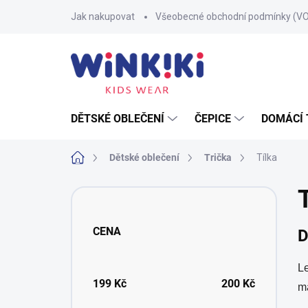
Přejít
Jak nakupovat
Všeobecné obchodní podmínky (V
na
obsah
DĚTSKÉ OBLEČENÍ
ČEPICE
DOMÁCÍ 
Domů
Dětské oblečení
Trička
Tílka
P
o
s
CENA
D
t
r
a
L
n
199
Kč
200
Kč
ma
n