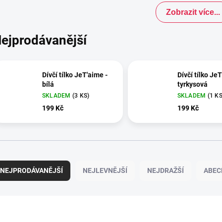
Zobrazit více...
ejprodávanější
Dívčí tílko JeT'aime -
Dívčí tílko JeT
bílá
tyrkysová
SKLADEM
(3 KS)
SKLADEM
(1 KS
199 Kč
199 Kč
NEJPRODÁVANĚJŠÍ
NEJLEVNĚJŠÍ
NEJDRAŽŠÍ
ABEC
100% BAVLNA
100% BAVLNA