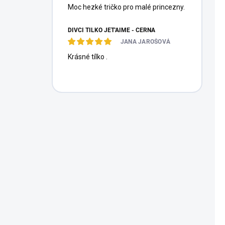
Moc hezké tričko pro malé princezny.
DÍVČÍ TÍLKO JET'AIME - ČERNÁ
JANA JAROŠOVÁ
Krásné tílko .