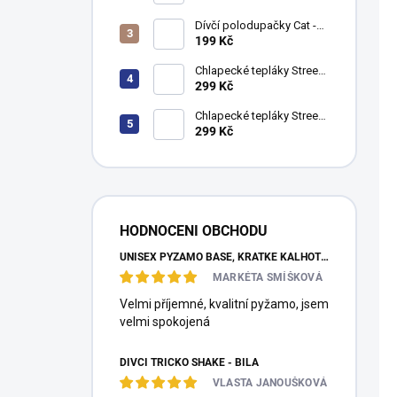
p
bavlna (500 g/m2)
r
i
Dívčí polodupačky Cat -
o
s
fuchsie
199 Kč
d
p
Chlapecké tepláky Street
u
r
Style - khaki
299 Kč
k
o
t
d
Chlapecké tepláky Street
Style - navy
299 Kč
ů
u
k
t
ů
HODNOCENI OBCHODU
UNISEX PYŽAMO BASE, KRÁTKÉ KALHOTY, KRÁTKÝ RUKÁV - TMAVĚ MODRÁ
MARKÉTA SMÍŠKOVÁ
Velmi příjemné, kvalitní pyžamo, jsem
velmi spokojená
DÍVČÍ TRIČKO SHAKE - BÍLÁ
VLASTA JANOUŠKOVÁ