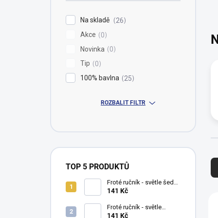
í
p
Na skladě
26
a
Akce
n
0
N
e
Novinka
0
l
Tip
0
100% bavlna
25
ROZBALIT FILTR
Ř
a
TOP 5 PRODUKTŮ
z
Froté ručník - světle šedá -
e
40 x 70 cm - 100% bavlna
141 Kč
n
V
(500 g/m2)
í
ý
Froté ručník - světle
p
růžová - 40 x 70 cm - 100%
141 Kč