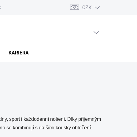
CZK
ských sporů (ADR)
Možnosti dopravy a platby
Reklamace a vráce
PRÁZDNÝ KOŠÍK
NÁKUPNÍ
KOŠÍK
KARIÉRA
 dny, sport i každodenní nošení. Díky příjemným
no se kombinují s dalšími kousky oblečení.