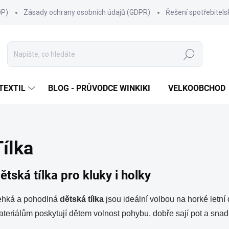
OP)
Zásady ochrany osobních údajů (GDPR)
Řešení spotřebitel
Hledat
TEXTIL
BLOG - PRŮVODCE WINKIKI
VELKOOBCHOD
Tílka
ětská tílka pro kluky i holky
ehká a pohodlná
dětská tílka
jsou ideální volbou na horké letní
teriálům poskytují dětem volnost pohybu, dobře sají pot a snad