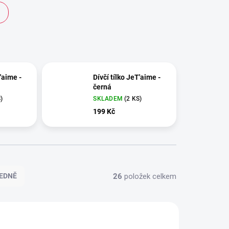
'aime -
Dívčí tílko JeT'aime -
černá
)
SKLADEM
(2 KS)
199 Kč
26
položek celkem
EDNĚ
100% BAVLNA