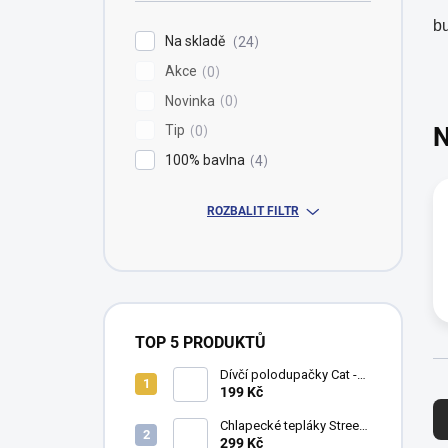
í
b
p
Na skladě
24
a
Akce
n
0
e
Novinka
0
l
Tip
N
0
100% bavlna
4
ROZBALIT FILTR
TOP 5 PRODUKTŮ
Dívčí polodupačky Cat -
Ř
fuchsie
199 Kč
a
Chlapecké tepláky Street
z
Style - khaki
299 Kč