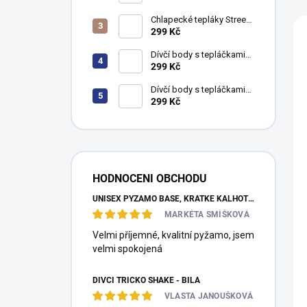
e
n
V
Chlapecké tepláky Street
Style - navy
299 Kč
í
ý
p
p
Dívčí body s tepláčkami
r
i
Black & White - šedý
299 Kč
o
melanž/růžová
s
Dívčí body s tepláčkami
d
p
Rainbow - bílá/šedý
299 Kč
u
r
melanž
k
o
t
d
ů
u
k
HODNOCENI OBCHODU
t
UNISEX PYŽAMO BASE, KRÁTKÉ KALHOTY, KRÁTKÝ RUKÁV - TMAVĚ MODRÁ
ů
MARKÉTA SMÍŠKOVÁ
Velmi příjemné, kvalitní pyžamo, jsem
velmi spokojená
DÍVČÍ TRIČKO SHAKE - BÍLÁ
VLASTA JANOUŠKOVÁ