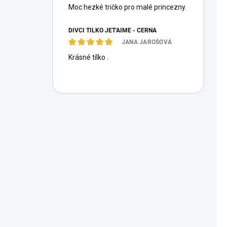
Moc hezké tričko pro malé princezny.
DÍVČÍ TÍLKO JET'AIME - ČERNÁ
JANA JAROŠOVÁ
Krásné tílko .