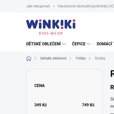
Přejít
Jak nakupovat
Všeobecné obchodní podmínky (V
na
obsah
DĚTSKÉ OBLEČENÍ
ČEPICE
DOMÁCÍ 
Domů
Dětské oblečení
Trička
Roláky
P
o
s
CENA
R
t
r
a
St
n
349
Kč
749
Kč
mě
n
— 