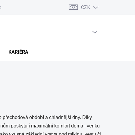
CZK
ských sporů (ADR)
Možnosti dopravy a platby
Reklamace a vráce
PRÁZDNÝ KOŠÍK
NÁKUPNÍ
KOŠÍK
KARIÉRA
o přechodová období a chladnější dny. Díky
gnům poskytují maximální komfort doma i venku
jako vkusná základní vrstva pod mikinu, vestu či