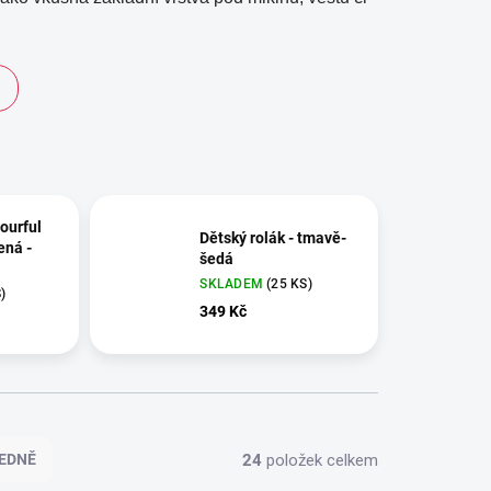
lourful
Dětský rolák - tmavě-
ená -
šedá
SKLADEM
(25 KS)
)
349 Kč
24
položek celkem
EDNĚ