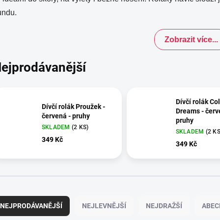
undu.
Zobrazit více...
ejprodávanější
Dívčí rolák Co
Dívčí rolák Proužek -
Dreams - červ
červená - pruhy
pruhy
SKLADEM
(2 KS)
SKLADEM
(2 KS
349 Kč
349 Kč
NEJPRODÁVANĚJŠÍ
NEJLEVNĚJŠÍ
NEJDRAŽŠÍ
ABEC