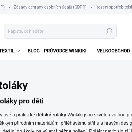
OP)
Zásady ochrany osobních údajů (GDPR)
Řešení spotřebitel
Hledat
TEXTIL
BLOG - PRŮVODCE WINKIKI
VELKOOBCHOD
Roláky
oláky pro děti
ylové a praktické
dětské roláky
Winkiki jsou skvělou volbou pr
kkým přírodním materiálům, přiléhavému střihu a hravým desi
ideální do školy, na výlety i běžné nošení. Roláky navíc slouží 