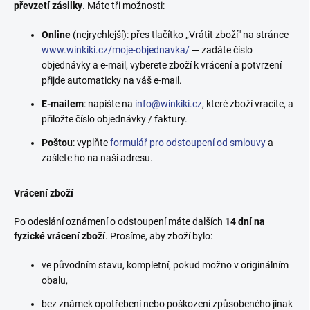
převzetí zásilky
. Máte tři možnosti:
Online
(nejrychlejší): přes tlačítko „Vrátit zboží" na stránce
www.winkiki.cz/moje-objednavka/
— zadáte číslo
objednávky a e-mail, vyberete zboží k vrácení a potvrzení
přijde automaticky na váš e-mail.
E-mailem
: napište na
info@winkiki.cz
, které zboží vracíte, a
přiložte číslo objednávky / faktury.
Poštou
: vyplňte
formulář pro odstoupení od smlouvy
a
zašlete ho na naši adresu.
Vrácení zboží
Po odeslání oznámení o odstoupení máte dalších
14 dní na
fyzické vrácení zboží
. Prosíme, aby zboží bylo:
ve původním stavu, kompletní, pokud možno v originálním
obalu,
bez známek opotřebení nebo poškození způsobeného jinak