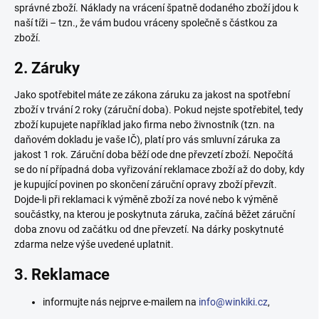
správné zboží. Náklady na vrácení špatně dodaného zboží jdou k
naší tíži – tzn., že vám budou vráceny společně s částkou za
zboží.
2. Záruky
Jako spotřebitel máte ze zákona záruku za jakost na spotřební
zboží v trvání 2 roky (záruční doba). Pokud nejste spotřebitel, tedy
zboží kupujete například jako firma nebo živnostník (tzn. na
daňovém dokladu je vaše IČ), platí pro vás smluvní záruka za
jakost 1 rok. Záruční doba běží ode dne převzetí zboží. Nepočítá
se do ní případná doba vyřizování reklamace zboží až do doby, kdy
je kupující povinen po skončení záruční opravy zboží převzít.
Dojde-li při reklamaci k výměně zboží za nové nebo k výměně
součástky, na kterou je poskytnuta záruka, začíná běžet záruční
doba znovu od začátku od dne převzetí. Na dárky poskytnuté
zdarma nelze výše uvedené uplatnit.
3. Reklamace
informujte nás nejprve e-mailem na
info@winkiki.cz
,