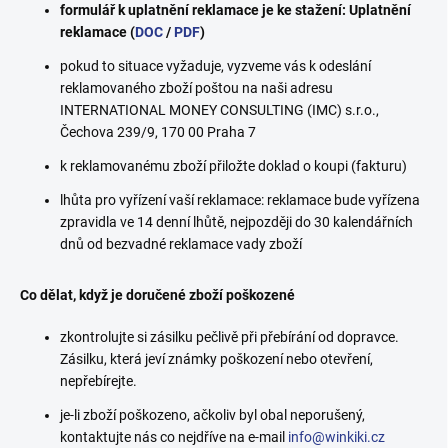
formulář k uplatnění reklamace je ke stažení: Uplatnění
reklamace (
DOC
/
PDF
)
pokud to situace vyžaduje, vyzveme vás k odeslání
reklamovaného zboží poštou na naši adresu
INTERNATIONAL MONEY CONSULTING (IMC) s.r.o.,
Čechova 239/9, 170 00 Praha 7
k reklamovanému zboží přiložte doklad o koupi (fakturu)
lhůta pro vyřízení vaší reklamace: reklamace bude vyřízena
zpravidla ve 14 denní lhůtě, nejpozději do 30 kalendářních
dnů od bezvadné reklamace vady zboží
Co dělat, když je doručené zboží poškozené
zkontrolujte si zásilku pečlivě při přebírání od dopravce.
Zásilku, která jeví známky poškození nebo otevření,
nepřebírejte.
je-li zboží poškozeno, ačkoliv byl obal neporušený,
kontaktujte nás co nejdříve na e-mail
info@winkiki.cz