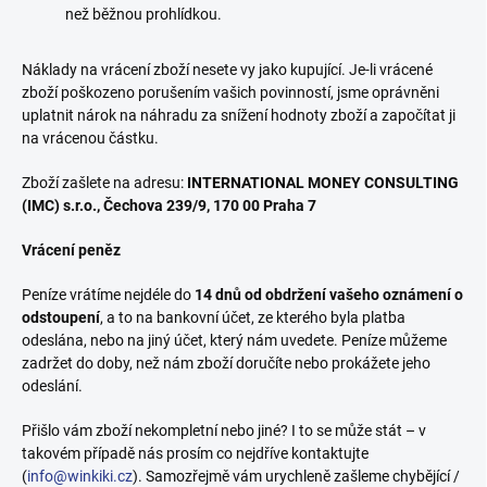
než běžnou prohlídkou.
Náklady na vrácení zboží nesete vy jako kupující. Je-li vrácené
zboží poškozeno porušením vašich povinností, jsme oprávněni
uplatnit nárok na náhradu za snížení hodnoty zboží a započítat ji
na vrácenou částku.
Zboží zašlete na adresu:
INTERNATIONAL MONEY CONSULTING
(IMC) s.r.o., Čechova 239/9, 170 00 Praha 7
Vrácení peněz
Peníze vrátíme nejdéle do
14 dnů od obdržení vašeho oznámení o
odstoupení
, a to na bankovní účet, ze kterého byla platba
odeslána, nebo na jiný účet, který nám uvedete. Peníze můžeme
zadržet do doby, než nám zboží doručíte nebo prokážete jeho
odeslání.
Přišlo vám zboží nekompletní nebo jiné? I to se může stát – v
takovém případě nás prosím co nejdříve kontaktujte
(
info@winkiki.cz
). Samozřejmě vám urychleně zašleme chybějící /