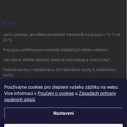
BLOG
Jaro v pohybu: jak dětem poskládat minišatník na počasí v 10 °C až
20 °C
Proč jsou certifikované materiály důležité při výběru oblečení
Jak vybrat dětské oblečení, které se nežmolkuje a vydrží roky?
Historie bavlny v Uzbekistánu: Od Hedvábné stezky k modernímu
textilu
Používáme cookies pro zlepšení vašeho zážitku na webu.
Více informací v
Poučení o cookies
a
Zásadách ochrany
osobních údajů
.
Mamazone |
Allegro.cz
| Řešení sporů on-line
Nastavení
Copyright 2026
Winkiki
. Všechna práva vyhrazena.
Upravit nastavení