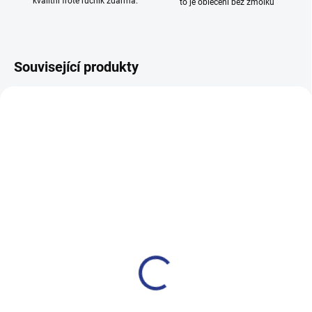
kvalitní froté ručník zdarma.
to je oblečení bez žmolků
Související produkty
100% BAVLNA
100% BAVLNA
SKLADEM
SKLADE
(2 KS)
(3 KS
Dívčí tepláky Weekend -
Chlapecké tepláky Maybe -
fialová
černá
499 Kč
499 Kč