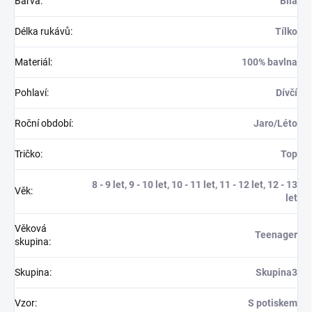
Barva
:
Bílá
Délka rukávů
:
Tílko
Materiál
:
100% bavlna
Pohlaví
:
Dívčí
Roční období
:
Jaro/Léto
Tričko
:
Top
8 - 9 let, 9 - 10 let, 10 - 11 let, 11 - 12 let, 12 - 13
Věk
:
let
Věková
Teenager
skupina
:
Skupina
:
Skupina3
Vzor
:
S potiskem