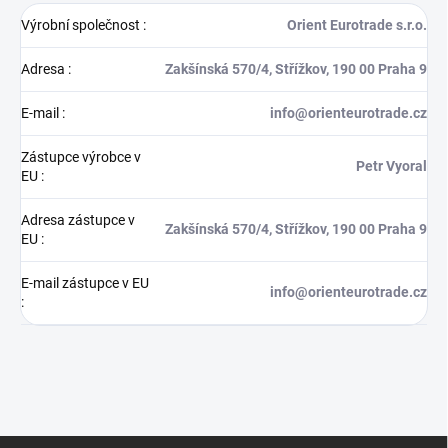
Výrobní společnost
:
Orient Eurotrade s.r.o.
Adresa
:
Zakšínská 570/4, Střížkov, 190 00 Praha 9
E-mail
:
info@orienteurotrade.cz
Zástupce výrobce v
Petr Vyoral
EU
:
Adresa zástupce v
Zakšínská 570/4, Střížkov, 190 00 Praha 9
EU
:
E-mail zástupce v EU
info@orienteurotrade.cz
:
Z