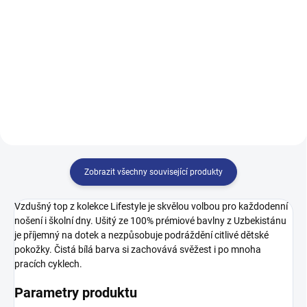
140
146
152
158
128
134
140
146
164
152
158
164
170
Zobrazit všechny související produkty
Vzdušný top z kolekce Lifestyle je skvělou volbou pro každodenní
nošení i školní dny. Ušitý ze 100% prémiové bavlny z Uzbekistánu
je příjemný na dotek a nezpůsobuje podráždění citlivé dětské
pokožky. Čistá bílá barva si zachovává svěžest i po mnoha
pracích cyklech.
Parametry produktu