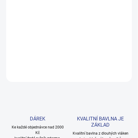
MOŽNOSTI DORUČENÍ
−
+
Přidat do košíku
Pohodlný dívčí top z kolekce Lifestyle ušitý ze 100% bavlny.
Jednoduché elegantní zpracování, barva odolná praní. Vhodný do
školy i na výlety. Provedení: střih tílko a s potiskem.
DETAILNÍ INFORMACE
ZEPTAT SE
HLÍDAT
DÁREK
KVALITNÍ BAVLNA JE
ZÁKLAD
Ke každé objednávce nad 2000
Kč
Kvalitní bavlna z dlouhých vláken