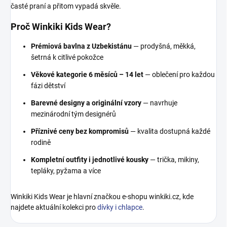
časté praní a přitom vypadá skvěle.
Proč Winkiki Kids Wear?
Prémiová bavlna z Uzbekistánu
— prodyšná, měkká,
šetrná k citlivé pokožce
Věkové kategorie 6 měsíců – 14 let
— oblečení pro každou
fázi dětství
Barevné designy a originální vzory
— navrhuje
mezinárodní tým designérů
Příznivé ceny bez kompromisů
— kvalita dostupná každé
rodině
Kompletní outfity i jednotlivé kousky
— trička, mikiny,
tepláky, pyžama a více
Winkiki Kids Wear je hlavní značkou e-shopu winkiki.cz, kde
najdete aktuální kolekci pro
dívky i chlapce
.