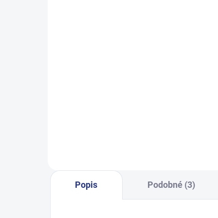
SKLADEM
(14 KS)
Chlapecké tepláky No More
Dívč
Limits - Khaki
499 Kč
140
122
128
134
140
146
152
158
164
170
Popis
Podobné (3)