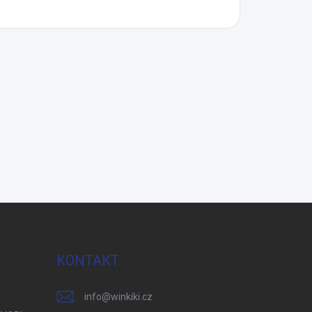
KONTAKT
info
@
winkiki.cz