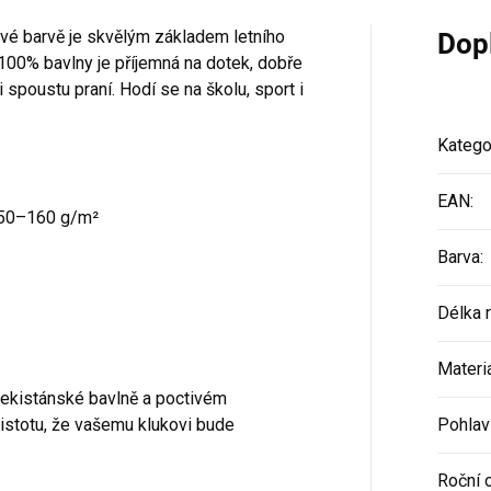
ové barvě je skvělým základem letního
Dop
100% bavlny je příjemná na dotek, dobře
 spoustu praní. Hodí se na školu, sport i
Katego
EAN
:
150–160 g/m²
Barva
:
Délka 
Materi
bekistánské bavlně a poctivém
istotu, že vašemu klukovi bude
Pohlav
Roční 