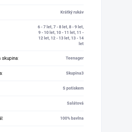
Krátký rukáv
6 - 7 let, 7 - 8 let, 8 - 9 let,
9 - 10 let, 10 - 11 let, 11 -
12 let, 12 - 13 let, 13 - 14
let
 skupina
:
Teenager
a
:
Skupina3
S potiskem
Salátová
ál
:
100% bavlna