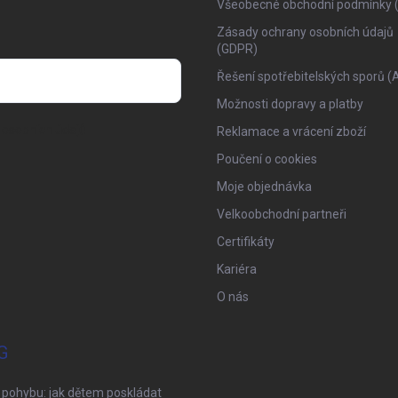
Všeobecné obchodní podmínky 
Zásady ochrany osobních údajů
(GDPR)
Řešení spotřebitelských sporů (
Možnosti dopravy a platby
osobních údajů
Reklamace a vrácení zboží
Poučení o cookies
Moje objednávka
Velkoobchodní partneři
Certifikáty
Kariéra
O nás
G
 pohybu: jak dětem poskládat