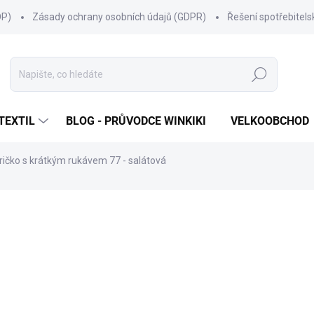
OP)
Zásady ochrany osobních údajů (GDPR)
Řešení spotřebitel
Hledat
TEXTIL
BLOG - PRŮVODCE WINKIKI
VELKOOBCHOD
ričko s krátkým rukávem 77 - salátová
ní
ZNAČKA:
WINKIKI KIDS WEAR
249 Kč
Měrná
ZVOLTE VARIANTU
cena:
VELIKOST