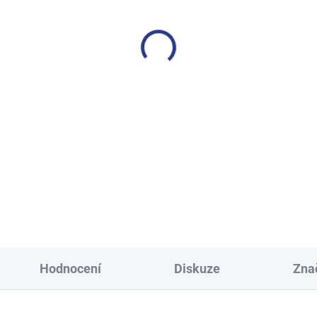
SKLADEM
S
(2 KS)
í tepláky Weekend - fialová
Chlapecké tepláky Maybe -
499 Kč
499 Kč
146
152
158
164
128
134
140
146
158
164
170
Hodnocení
Diskuze
Zna