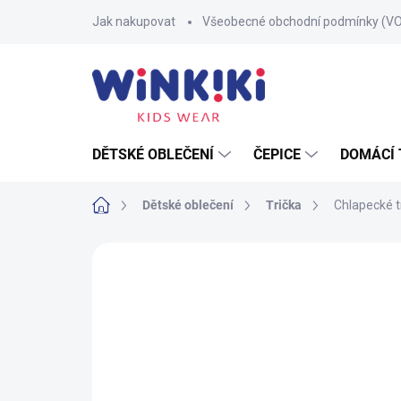
Přejít
Jak nakupovat
Všeobecné obchodní podmínky (V
na
obsah
DĚTSKÉ OBLEČENÍ
ČEPICE
DOMÁCÍ 
Domů
Dětské oblečení
Trička
Chlapecké t
Neohodnoceno
Podrobnosti hodnoce
100% BAVLNA