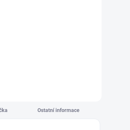
KLADEM
(3 KS)
 černá
152
čka
Ostatní informace