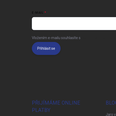
E-MAIL
Vložením e-mailu souhlasíte s
podmínkami ochrany 
Přihlásit se
PŘIJÍMÁME ONLINE
BLO
PLATBY
Jaro v