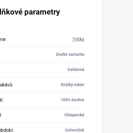
lňkové parametry
rie
:
Trička
Zvolte variantu
Salátová
rukávů
:
Krátký rukáv
ál
:
100% bavlna
í
:
Chlapecké
období
:
Celoročně