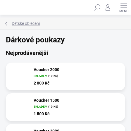
Přejít
Hledat
na
obsah
Dětské oblečení
Dárkové poukazy
Nejprodávanější
Voucher 2000
SKLADEM
(10 KS)
2 000 Kč
Voucher 1500
SKLADEM
(10 KS)
1 500 Kč
Voucher 1000