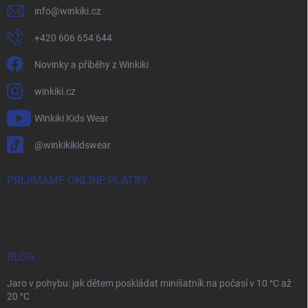
info
@
winkiki.cz
+420 606 654 644
Novinky a příběhy z Winkiki
winkiki.cz
Winkiki Kids Wear
@winkikikidswear
PŘIJÍMÁME ONLINE PLATBY
BLOG
Jaro v pohybu: jak dětem poskládat minišatník na počasí v 10 °C až
20 °C