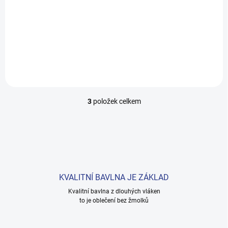
Voucher 1000
Do košíku
1 000 Kč
3
položek celkem
O
v
l
á
d
a
c
í
KVALITNÍ BAVLNA JE ZÁKLAD
p
r
Kvalitní bavlna z dlouhých vláken
to je oblečení bez žmolků
v
k
y