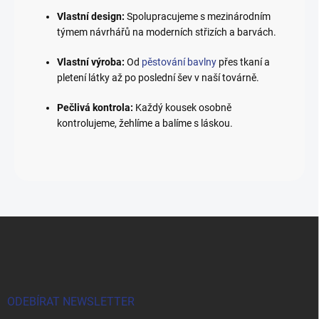
Vlastní design:
Spolupracujeme s mezinárodním
týmem návrhářů na moderních střizích a barvách.
Vlastní výroba:
Od
pěstování bavlny
přes tkaní a
pletení látky až po poslední šev v naší továrně.
Pečlivá kontrola:
Každý kousek osobně
kontrolujeme, žehlíme a balíme s láskou.
Z
á
p
a
t
í
ODEBÍRAT NEWSLETTER