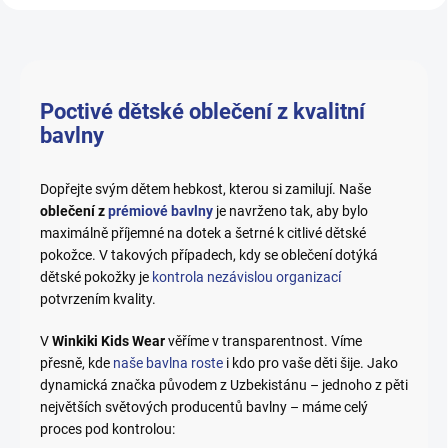
Poctivé dětské oblečení z kvalitní
bavlny
Dopřejte svým dětem hebkost, kterou si zamilují. Naše
oblečení z
prémiové bavlny
je navrženo tak, aby bylo
maximálně příjemné na dotek a šetrné k citlivé dětské
pokožce. V takových případech, kdy se oblečení dotýká
dětské pokožky je
kontrola nezávislou organizací
potvrzením kvality.
V
Winkiki Kids Wear
věříme v transparentnost. Víme
přesně, kde
naše bavlna roste
i kdo pro vaše děti šije. Jako
dynamická značka původem z Uzbekistánu – jednoho z pěti
největších světových producentů bavlny – máme celý
proces pod kontrolou: