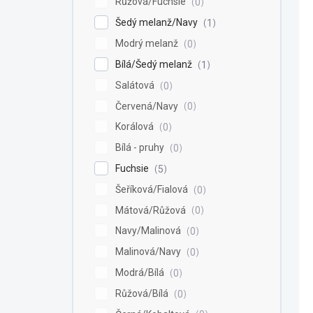
Růžová/Fuchsie
0
Šedý melanž/Navy
1
Modrý melanž
0
Bílá/Šedý melanž
1
Salátová
0
Červená/Navy
0
Korálová
0
Bílá - pruhy
0
Fuchsie
5
Šeříková/Fialová
0
Mátová/Růžová
0
Navy/Malinová
0
Malinová/Navy
0
Modrá/Bílá
0
Růžová/Bílá
0