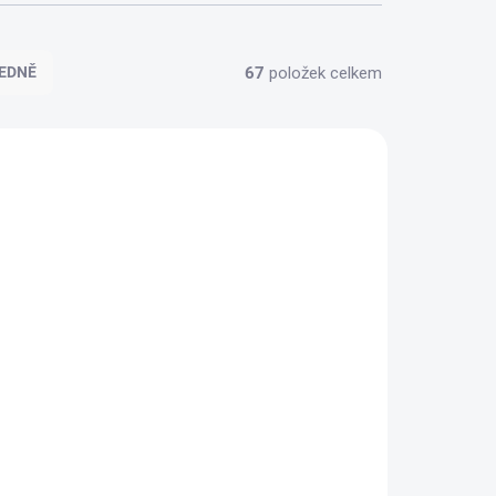
67
položek celkem
EDNĚ
100% BAVLNA
SKLADEM
SKLADEM
(10 KS)
(11 KS)
 Black &
Dívčí body s tepláčkami
růžová
Rainbow - bílá/šedý melanž