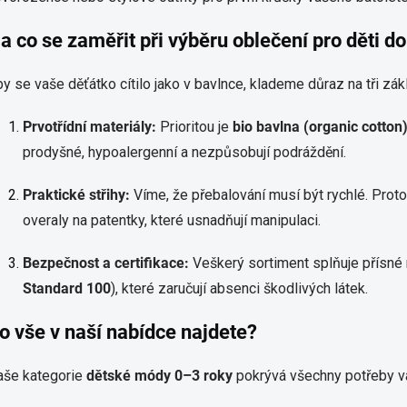
a co se zaměřit při výběru oblečení pro děti do
y se vaše děťátko cítilo jako v bavlnce, klademe důraz na tři zákla
Prvotřídní materiály:
Prioritou je
bio bavlna (organic cotton
prodyšné, hypoalergenní a nezpůsobují podráždění.
Praktické střihy:
Víme, že přebalování musí být rychlé. Prot
overaly na patentky, které usnadňují manipulaci.
Bezpečnost a certifikace:
Veškerý sortiment splňuje přísné n
Standard 100
), které zaručují absenci škodlivých látek.
o vše v naší nabídce najdete?
aše kategorie
dětské módy 0–3 roky
pokrývá všechny potřeby v