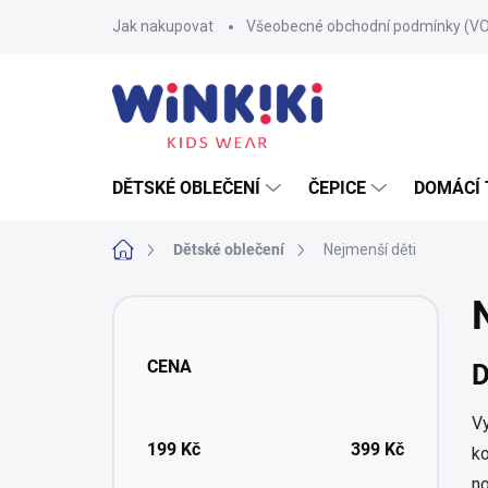
Přejít
Jak nakupovat
Všeobecné obchodní podmínky (V
na
obsah
DĚTSKÉ OBLEČENÍ
ČEPICE
DOMÁCÍ 
Domů
Dětské oblečení
Nejmenší děti
P
o
s
CENA
D
t
r
a
V
n
199
Kč
399
Kč
ko
n
no