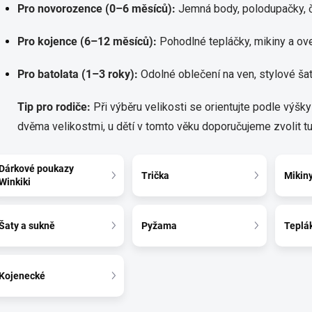
Pro novorozence (0–6 měsíců):
Jemná body, polodupačky, č
Pro kojence (6–12 měsíců):
Pohodlné tepláčky, mikiny a over
Pro batolata (1–3 roky):
Odolné oblečení na ven, stylové šat
Tip pro rodiče:
Při výběru velikosti se orientujte podle výšk
dvěma velikostmi, u dětí v tomto věku doporučujeme zvolit tu 
Dárkové poukazy
Trička
Mikin
Winkiki
Šaty a sukně
Pyžama
Teplá
Kojenecké