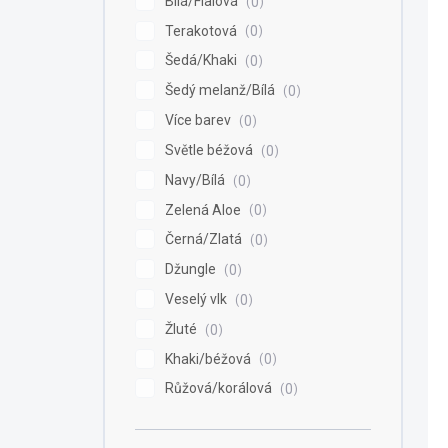
Bílá/Fialová
0
Terakotová
0
Šedá/Khaki
0
Šedý melanž/Bílá
0
Více barev
0
Světle béžová
0
Navy/Bílá
0
Zelená Aloe
0
Černá/Zlatá
0
Džungle
0
Veselý vlk
0
Žluté
0
Khaki/béžová
0
Růžová/korálová
0