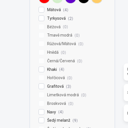
Mátová
4
Tyrkysová
2
Béžová
0
Tmavě modrá
0
Růžová/Mátová
0
Hnědá
0
Černá/Červená
0
Khaki
4
Hořčicová
0
Grafitová
3
Limetková modrá
0
Broskvová
0
Navy
4
Šedý melanž
9