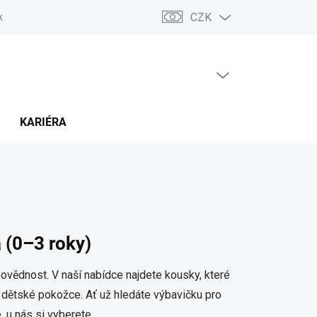
CZK
ských sporů (ADR)
Možnosti dopravy a platby
Reklamace a vráce
PRÁZDNÝ KOŠÍK
NÁKUPNÍ
KOŠÍK
KARIÉRA
 (0–3 roky)
povědnost. V naší nabídce najdete kousky, které
vé dětské pokožce. Ať už hledáte výbavičku pro
 u nás si vyberete.