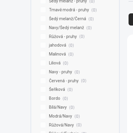
Šedý melanž - pruhy
0
Ř
Tmavě modrá - pruhy
0
a
Šedý melanž/Černá
0
z
Navy/Šedý melanž
0
e
n
V
Růžová - pruhy
0
í
ý
jahodová
0
p
p
Malinová
0
r
i
o
s
Liliová
0
d
p
Navy - pruhy
0
u
r
Červená - pruhy
0
k
o
t
d
Šeříková
0
ů
u
Bordo
0
k
Bílá/Navy
0
t
ů
Modrá/Navy
0
Růžová/Navy
0