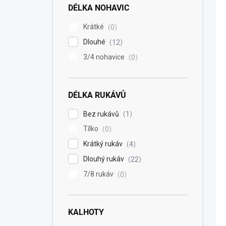
DÉLKA NOHAVIC
Krátké
0
Dlouhé
12
3/4 nohavice
0
DÉLKA RUKÁVŮ
Bez rukávů
1
Tílko
0
Krátký rukáv
4
Dlouhý rukáv
22
7/8 rukáv
0
KALHOTY