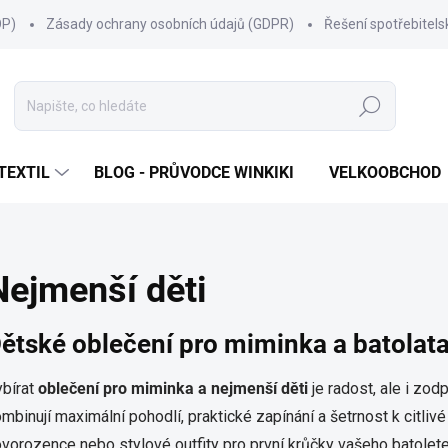
OP)
Zásady ochrany osobních údajů (GDPR)
Řešení spotřebitel
Hledat
TEXTIL
BLOG - PRŮVODCE WINKIKI
VELKOOBCHOD
Nejmenší děti
ětské oblečení pro miminka a batolata
ybírat
oblečení pro miminka a nejmenší děti
je radost, ale i zod
mbinují maximální pohodlí, praktické zapínání a šetrnost k citli
vorozence nebo stylové outfity pro první krůčky vašeho batolete,