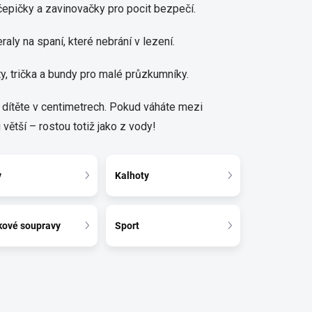
epičky a zavinovačky pro pocit bezpečí.
aly na spaní, které nebrání v lezení.
y, trička a bundy pro malé průzkumníky.
y dítěte v centimetrech. Pokud váháte mezi
větší – rostou totiž jako z vody!
y
Kalhoty
kové soupravy
Sport