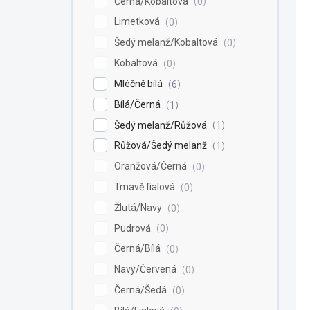
Černá/Kobaltová
0
Limetková
0
Šedý melanž/Kobaltová
0
Kobaltová
0
Mléčně bílá
6
Bílá/Černá
1
Šedý melanž/Růžová
1
Růžová/Šedý melanž
1
Oranžová/Černá
0
Tmavě fialová
0
Žlutá/Navy
0
Pudrová
0
Černá/Bílá
0
Navy/Červená
0
Černá/Šedá
0