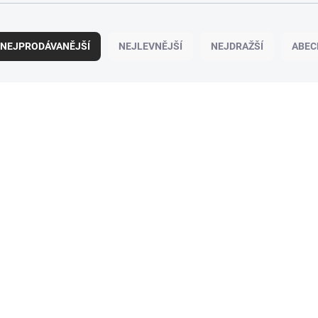
NEJPRODÁVANĚJŠÍ
NEJLEVNĚJŠÍ
NEJDRAŽŠÍ
ABEC
100% BAVLNA
100% BAVLNA
SKLADEM
(10 KS)
Dívčí polodupačky Cat - fuchsie
Dívčí body s tepláčkami
White - šedý melanž/