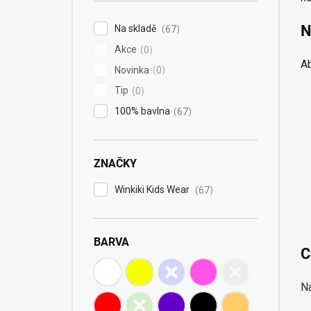
í
p
N
Na skladě
67
a
Akce
n
0
Ab
e
Novinka
0
l
Tip
0
100% bavlna
67
ZNAČKY
Winkiki Kids Wear
67
BARVA
C
N