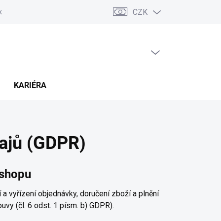
CZK
ských sporů (ADR)
Možnosti dopravy a platby
Reklamace a vráce
PRÁZDNÝ KOŠÍK
NÁKUPNÍ
KOŠÍK
KARIÉRA
ajů (GDPR)
-shopu
a vyřízení objednávky, doručení zboží a plnění
vy (čl. 6 odst. 1 písm. b) GDPR).