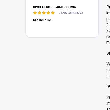
Pr
DÍVČÍ TÍLKO JET'AIME - ČERNÁ
kt
JANA JAROŠOVÁ
pa
Krásné tílko .
či
zp
ro
mů
S
Vy
st
od
I
P
in
st