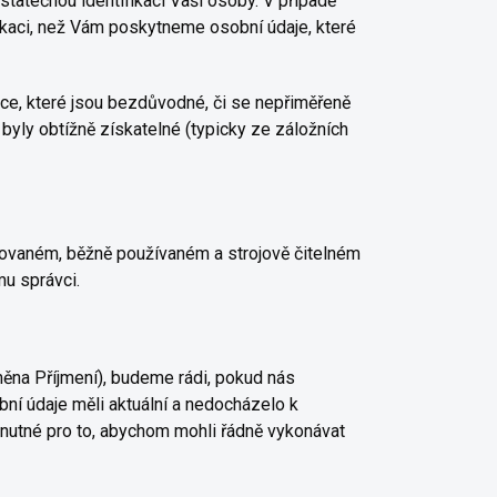
statečnou identifikaci Vaší osoby. V případě
fikaci, než Vám poskytneme osobní údaje, které
e, které jsou bezdůvodné, či se nepřiměřeně
y byly obtížně získatelné (typicky ze záložních
urovaném, běžně používaném a strojově čitelném
mu správci.
ěna Příjmení), budeme rádi, pokud nás
ní údaje měli aktuální a nedocházelo k
utné pro to, abychom mohli řádně vykonávat