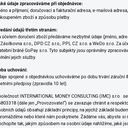
aké údaje zpracováváme při objednávce:
éno a příjmení, doručovací a fakturační adresa, e-mailová adresa, 
akoupeném zboží a způsobu platby.
edání údajů třetím stranám:
 účelem doručení zboží předáváme nezbytné údaje (jméno, adres
Zásilkovna s.r.o., DPD CZ s.r.o., PPL CZ s.r.o. a WeDo s.r.o. Za
atební bráně GoPay s.r.o. Tyto subjekty jsou oprávněny zpracov
lnění jejich služby.
oba uchování:
aje spojené s objednávkou uchováváme po dobu trvání záruční 
etními předpisy (zpravidla 10 let).
polečnost INTERNATIONAL MONEY CONSULTING (IMC) s.r.o. se sí
803318 (dále jen „Provozovatel“) se zavazuje chránit a respekt
obních údajů obsahují základní principy, na jejichž základě bud
romáždíme nebo které nám poskytnete. Žádáme vás, abyste si nás
chopíte tak, jakým způsobem na osobní údaje nahlížíme, jaké jso