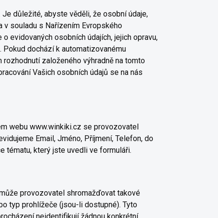
Je důležité, abyste věděli, že osobní údaje,
a v souladu s Nařízením Evropského
o evidovaných osobních údajích, jejich opravu,
u. Pokud dochází k automatizovanému
m rozhodnutí založeného výhradně na tomto
zpracování Vašich osobních údajů se na nás
šem webu www.winkiki.cz se provozovatel
evidujeme Email, Jméno, Příjmení, Telefon, do
ématu, který jste uvedli ve formuláři.
 může provozovatel shromažďovat takové
o typ prohlížeče (jsou-li dostupné). Tyto
 procházení neidentifikují žádnou konkrétní