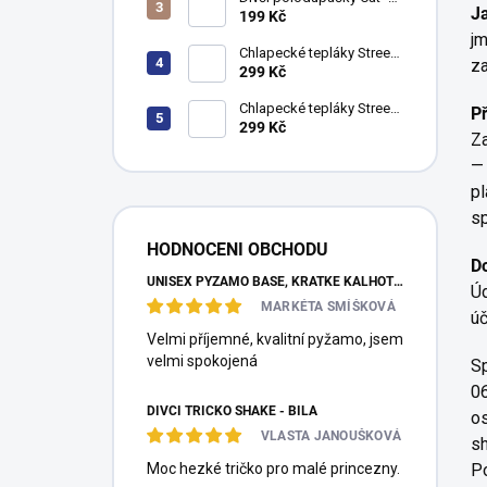
í
J
fuchsie
199 Kč
p
jm
a
Chlapecké tepláky Street
z
Style - khaki
299 Kč
n
e
Chlapecké tepláky Street
Př
l
Style - navy
299 Kč
Za
— 
pl
sp
HODNOCENI OBCHODU
D
UNISEX PYŽAMO BASE, KRÁTKÉ KALHOTY, KRÁTKÝ RUKÁV - TMAVĚ MODRÁ
Úd
MARKÉTA SMÍŠKOVÁ
úč
Velmi příjemné, kvalitní pyžamo, jsem
velmi spokojená
S
06
DÍVČÍ TRIČKO SHAKE - BÍLÁ
os
VLASTA JANOUŠKOVÁ
sh
Moc hezké tričko pro malé princezny.
Po