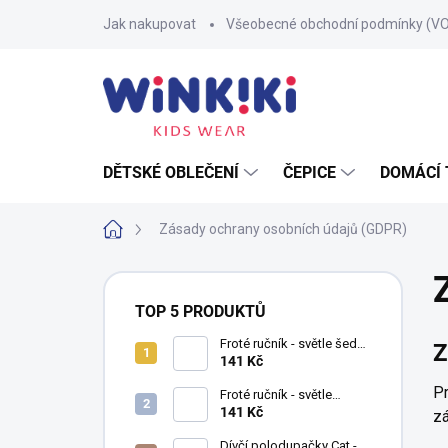
Přejít
Jak nakupovat
Všeobecné obchodní podmínky (V
na
obsah
DĚTSKÉ OBLEČENÍ
ČEPICE
DOMÁCÍ 
Domů
Zásady ochrany osobních údajů (GDPR)
P
o
TOP 5 PRODUKTŮ
s
t
Froté ručník - světle šedá -
Z
40 x 70 cm - 100% bavlna
141 Kč
r
(500 g/m2)
a
Pr
Froté ručník - světle
n
růžová - 40 x 70 cm - 100%
141 Kč
zá
bavlna (500 g/m2)
n
Dívčí polodupačky Cat -