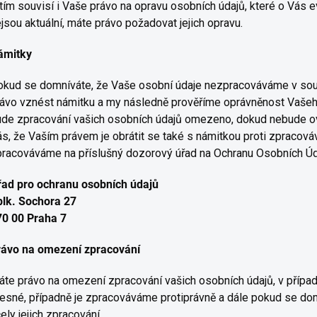
tím souvisí i Vaše právo na opravu osobních údajů, které o Vás ev
jsou aktuální, máte právo požadovat jejich opravu.
ámitky
kud se domníváte, že Vaše osobní údaje nezpracováváme v soula
ávo vznést námitku a my následně prověříme oprávněnost Vašeh
de zpracování vašich osobních údajů omezeno, dokud nebude ov
s, že Vaším právem je obrátit se také s námitkou proti zpraco
racováváme na příslušný dozorový úřad na Ochranu Osobních Úd
řad pro ochranu osobních údajů
plk. Sochora 27
70 00 Praha 7
rávo na omezení zpracování
te právo na omezení zpracování vašich osobních údajů, v případ
esné, případně je zpracováváme protiprávně a dále pokud se dom
ely jejich zpracování.