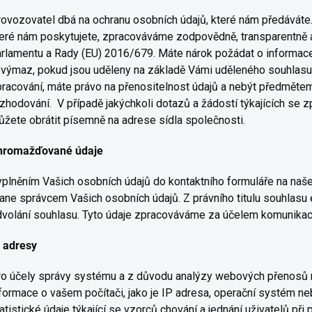
ovozovatel dbá na ochranu osobních údajů, které nám předáváte. 
eré nám poskytujete, zpracováváme zodpovědně, transparentně 
rlamentu a Rady (EU) 2016/679. Máte nárok požádat o informace 
 výmaz, pokud jsou uděleny na základě Vámi uděleného souhlas
racování, máte právo na přenositelnost údajů a nebýt předměte
zhodování. V případě jakýchkoli dotazů a žádostí týkajících se 
žete obrátit písemně na adrese sídla společnosti.
hromažďované údaje
plněním Vašich osobních údajů do kontaktního formuláře na na
ane správcem Vašich osobních údajů. Z právního titulu souhlasu 
volání souhlasu. Tyto údaje zpracováváme za účelem komunikace t
P adresy
ro účely správy systému a z důvodu analýzy webových přenosů
formace o vašem počítači, jako je IP adresa, operační systém neb
atistické údaje týkající se vzorců chování a jednání uživatelů při