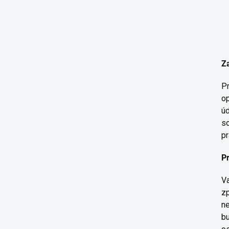
Z
Pr
op
úd
so
pr
P
Va
zp
ne
bu