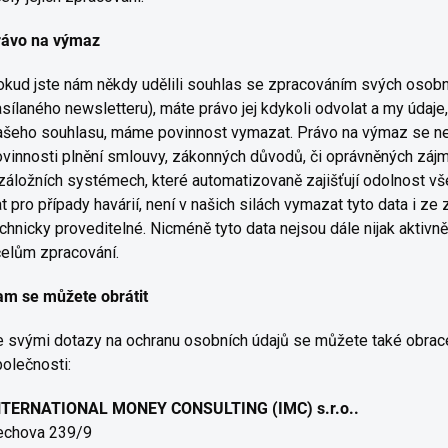
rávo na výmaz
kud jste nám někdy udělili souhlas se zpracováním svých osobní
sílaného newsletteru), máte právo jej kdykoli odvolat a my údaj
šeho souhlasu, máme povinnost vymazat. Právo na výmaz se ne
vinnosti plnění smlouvy, zákonných důvodů, či oprávněných záj
záložních systémech, které automatizovaně zajišťují odolnost vš
t pro případy havárií, není v našich silách vymazat tyto data i ze
chnicky proveditelné. Nicméně tyto data nejsou dále nijak aktiv
elům zpracování.
am se můžete obrátit
 svými dotazy na ochranu osobních údajů se můžete také obracet
olečnosti:
NTERNATIONAL MONEY CONSULTING (IMC) s.r.o..
echova 239/9