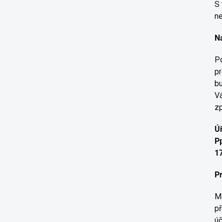
S 
ne
N
Po
pr
bu
Vá
zp
Ú
P
1
P
Má
př
úč