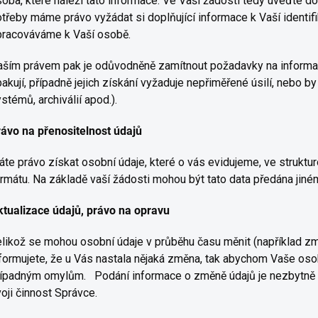
oba, které náleží tato informace. Ve Vaší žádosti tedy uveďte do
třeby máme právo vyžádat si doplňující informace k Vaší identi
pracováváme k Vaší osobě.
ším právem pak je odůvodněně zamítnout požadavky na informac
akují, případně jejich získání vyžaduje nepřiměřené úsilí, nebo b
stémů, archiválií apod.).
ávo na přenositelnost údajů
te právo získat osobní údaje, které o vás evidujeme, ve strukt
rmátu. Na základě vaší žádosti mohou být tato data předána jiné
tualizace údajů, právo na opravu
likož se mohou osobní údaje v průběhu času měnit (například zm
formujete, že u Vás nastala nějaká změna, tak abychom Vaše osob
ípadným omylům. Podání informace o změně údajů je nezbytně n
oji činnost Správce.