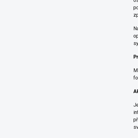
os
po
z
Na
op
sy
Pr
Má
fo
Ak
Je
in
př
sv