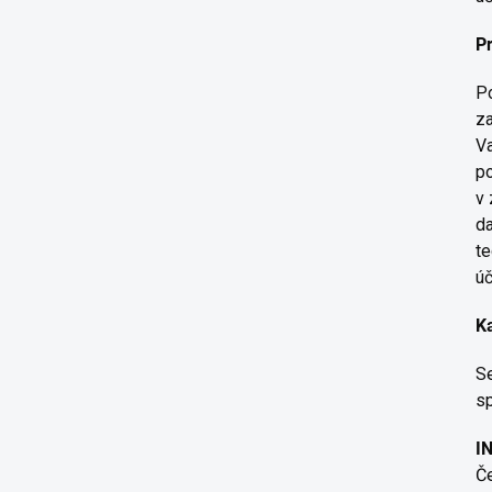
P
Po
za
Va
po
v 
da
te
úč
K
Se
sp
I
Č