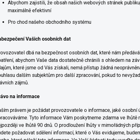
Abychom zajistili, že obsah našich webových stránek publiku
maximálně efektivní
Pro chod našeho obchodního systému
abezpečení Vašich osobních dat
ovozovatel dbá na bezpečnost osobních dat, které nám předáváte
atření, abychom Vaše data dostatečně chránili s ohledem na záv
ajům, které jsme od Vás získali, nemá přístup žádná neoprávně
uhlasu dalším subjektům pro další zpracování, pokud to nevyžad
ávních zájmů.
rávo na informace
ším právem je požádat provozovatele o informace, jaké osobní ú
racováváme. Tyto informace Vám poskytneme zdarma ve lhůtě ne
jpozději ve lhůtě 90 dnů. O prodloužení lhůty v mimořádných p
dete požadovat sdělení informací, které o Vás evidujeme, budeme