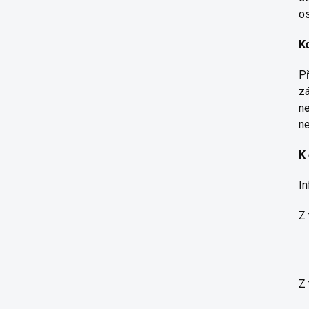
o
K
Př
zá
ne
ne
K
In
Z 
Z 