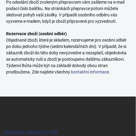
Po odeslání zboží zvoleným přepravcem vám zašleme na e-mail
podací číslo balíčku. Na stránkách přepravce potom můžete
sledovat pohyb vaší zásilky. V případě osobního odběru vás
vyzveme e-mailem, když je zboží připravené pro vyzvednutí.
Rezervace zboží (osobní odběr)
Objednané zboží, které je skladem, rezervujeme pro osobní odběr
po dobu jednoho týdne (sedmi kalendářních dní). V případě, že si
zákazník zboží do této doby nevyzvedne a nezaplatí, objednávka
se automaticky ruší a zboží je postoupeno dalšímu zákazníkovi.
Týdenní lhůta může být na základě dohody obou stran
prodloužena. Zde najdete všechny
kontaktní informace
.
Z
á
p
a
t
í
ODEBÍRAT NEWSLETTER