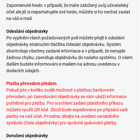
Zapomenuté heslo: v případě, že máte založený svůj uživatelský
účet ale již si nepamatujete své heslo, můžete si ho nechat zaslat
na váš e-mail.
Odeslání objednávky
Po vyplnění všech požadovaných polí můžete přejít k odeslání
objednávky stisknutím tlačítka Odeslat objednávku. Systém
zkontroluje všechny zadané informace a v případě, že nenajde
žádnou chybu, zaeviduje objednávku do našeho systému. O všem
dalším budete informováni e-mailem na adresu uvedenou v
dodacích údajích.
Platba převodem předem
Pokud jste v košíku zvolili možnost s platbou bankovním
převodem, po zaevidování objednávky se vám ukáží informace
potřebné pro platbu. Pro urychlení zadání platebního příkazu
můžete využít QR kód. Zboží bude expedováno po připsání vaší
platby na náš účet. Prosíme, dbejte na uvedení variabilního
symbolu (čísla objednávky) pro správné spárování platby.
Doručení objednávky