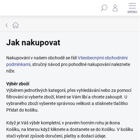
Přejít
Hledat
na
obsah
Domů
Jak nakupovat
Nakupování v našem obchodě se řídí
Všeobecnými obchodními
podmínkami
, stručný návod pro pohodlné nakupování naleznete
níže.
Výběr zboží
Výběrem jednotlivých kategorií, přes vyhledávání nebo za pomocí
filtrování si vyberte zboží, které se Vám líbí a chcete zakoupit. U
vybraného zboží vyberete správnou velikost a stisknete tlačítko
Přidat do košíku.
Když je Váš výběr kompletní, v pravém horním rohu je ikona
Košíku, na kterou když kliknete a dostanete se do Košíku. V košíku
stačí vybrat způsob doručení, platby a dodací údaje.