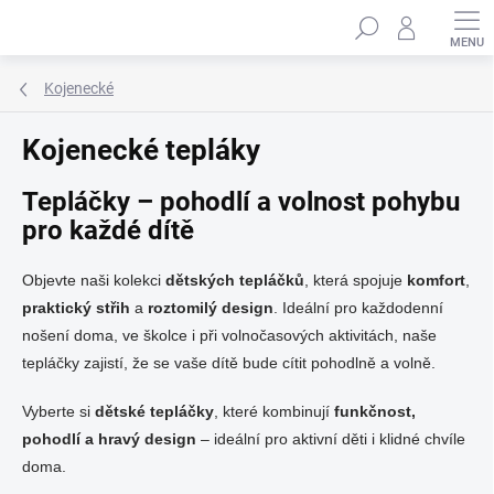
Přejít
Hledat
na
obsah
Kojenecké
Kojenecké tepláky
Tepláčky – pohodlí a volnost pohybu
pro každé dítě
Objevte naši kolekci
dětských tepláčků
, která spojuje
komfort
,
praktický střih
a
roztomilý design
. Ideální pro každodenní
nošení doma, ve školce i při volnočasových aktivitách, naše
tepláčky zajistí, že se vaše dítě bude cítit pohodlně a volně.
Vyberte si
dětské tepláčky
, které kombinují
funkčnost,
pohodlí a hravý design
– ideální pro aktivní děti i klidné chvíle
doma.