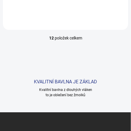
74
80
86
12
položek celkem
O
v
l
á
d
a
c
í
KVALITNÍ BAVLNA JE ZÁKLAD
p
r
Kvalitní bavlna z dlouhých vláken
to je oblečení bez žmolků
v
k
y
v
Z
ý
á
p
p
i