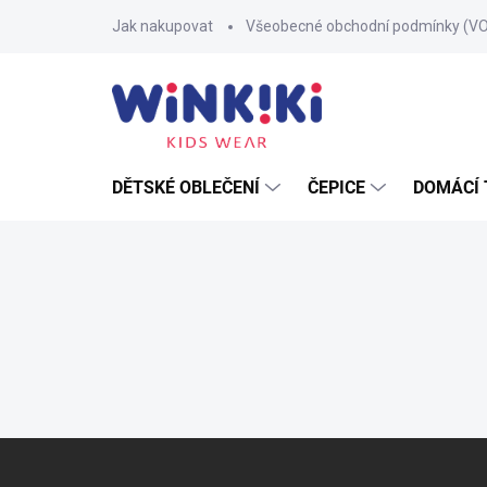
Přejít
Jak nakupovat
Všeobecné obchodní podmínky (V
na
obsah
DĚTSKÉ OBLEČENÍ
ČEPICE
DOMÁCÍ 
Z
á