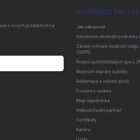
INFORMACE PRO VÁS
mace o nových produktech na
Jak nakupovat
Všeobecné obchodní podmínky 
Zásady ochrany osobních údajů
(GDPR)
Řešení spotřebitelských sporů (
Možnosti dopravy a platby
osobních údajů
Reklamace a vrácení zboží
Poučení o cookies
Moje objednávka
Velkoobchodní partneři
Certifikáty
Kariéra
O nás