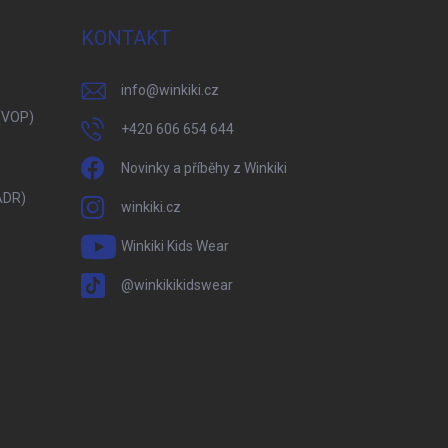
KONTAKT
info
@
winkiki.cz
(VOP)
+420 606 654 644
Novinky a příběhy z Winkiki
ADR)
winkiki.cz
Winkiki Kids Wear
@winkikikidswear