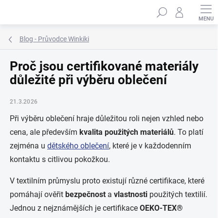
Přejít
Hledat
na
obsah
Blog - Průvodce Winkiki
Proč jsou certifikované materiály
důležité při výběru oblečení
21.3.2026
Při výběru oblečení hraje důležitou roli nejen vzhled nebo
cena, ale především
kvalita použitých materiálů
. To platí
zejména u
dětského oblečení
, které je v každodenním
kontaktu s citlivou pokožkou.
V textilním průmyslu proto existují různé certifikace, které
pomáhají ověřit
bezpečnost
a
vlastnosti
použitých textilií.
Jednou z nejznámějších je certifikace
OEKO-TEX®