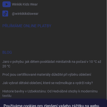
Winkiki Kids Wear
@winkikikidswear
PŘIJÍMÁME ONLINE PLATBY
BLOG
Jaro v pohybu: jak dětem poskládat minišatník na počasí v 10 °C až
20 °C
Proč jsou certifikované materiály důležité při výběru oblečení
Jak vybrat dětské oblečení, které se nežmolkuje a vydrží roky?
Historie bavlny v Uzbekistánu: Od Hedvábné stezky k modernímu
textilu
Používáme cookies pro zlepšení vašeho zážitku na webu.