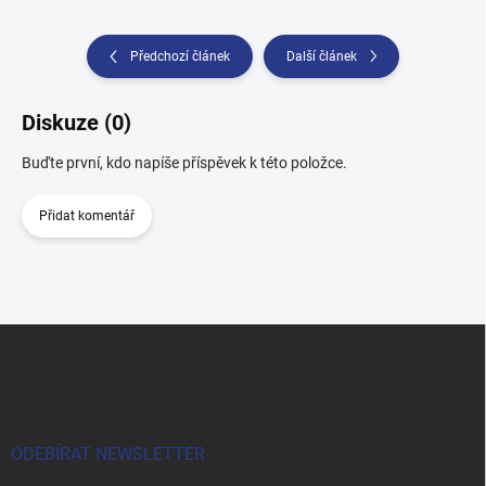
Předchozí článek
Další článek
Diskuze (0)
Buďte první, kdo napíše příspěvek k této položce.
Přidat komentář
Z
á
p
a
t
í
ODEBÍRAT NEWSLETTER