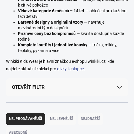
k citlivé pokožce
Věkové kategorie 6 měsíců – 14 let
— oblečení pro každou
fázi dětství
Barevné designy a originální vzory
— navrhuje
mezinárodní tým designérů
Příznivé ceny bez kompromisů
— kvalita dostupná každé
rodině
Kompletní outfity i jednotlivé kousky
— trička, mikiny,
tepláky, pyžama a více
Winkiki Kids Wear je hlavní značkou e-shopu winkiki.cz, kde
najdete aktuální kolekci pro
dívky i chlapce
.
OTEVŘÍT FILTR
Ř
a
NEJPRODÁVANĚJŠÍ
NEJLEVNĚJŠÍ
NEJDRAŽŠÍ
z
e
ABECEDNĚ