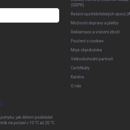
(GDPR)
Řešení spotřebitelských sporů (
Možnosti dopravy a platby
osobních údajů
Reklamace a vrácení zboží
Poučení o cookies
Moje objednávka
Velkoobchodní partneři
Certifikáty
Kariéra
O nás
G
 pohybu: jak dětem poskládat
tník na počasí v 10 °C až 20 °C