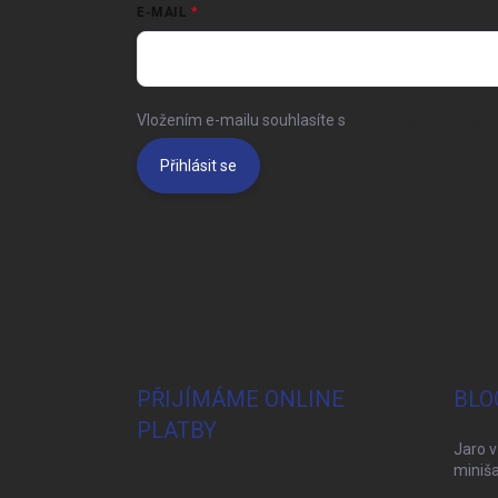
E-MAIL
Vložením e-mailu souhlasíte s
podmínkami ochrany 
Přihlásit se
PŘIJÍMÁME ONLINE
BLO
PLATBY
Jaro v
miniša