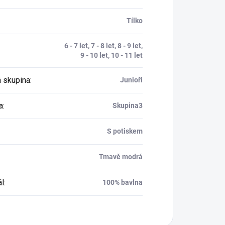
Tílko
6 - 7 let, 7 - 8 let, 8 - 9 let,
9 - 10 let, 10 - 11 let
 skupina
:
Junioři
a
:
Skupina3
S potiskem
Tmavě modrá
ál
:
100% bavlna