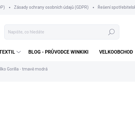
OP)
Zásady ochrany osobních údajů (GDPR)
Řešení spotřebitel
Hledat
TEXTIL
BLOG - PRŮVODCE WINKIKI
VELKOOBCHOD
ílko Gorilla - tmavě modrá
ní
ZNAČKA:
WINKIKI KIDS WEAR
199 Kč
Měrná
ZVOLTE VARIANTU
cena:
VELIKOST