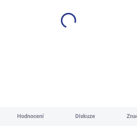
SKLADEM
S
(24 KS)
včí tepláky Sport - černá
Chlapecké tepláky No M
Limits - Khaki
499 Kč
499 Kč
128
134
140
146
122
128
134
140
152
158
164
152
158
164
17
Hodnocení
Diskuze
Zna