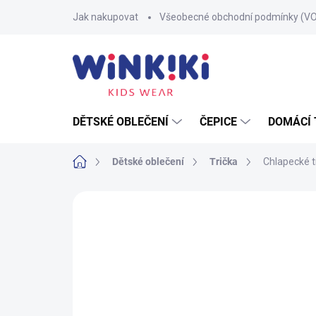
Přejít
Jak nakupovat
Všeobecné obchodní podmínky (V
na
obsah
DĚTSKÉ OBLEČENÍ
ČEPICE
DOMÁCÍ 
Domů
Dětské oblečení
Trička
Chlapecké t
Neohodnoceno
Podrobnosti hodnoce
100% BAVLNA