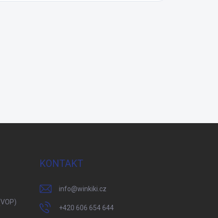
KONTAKT
info
@
winkiki.cz
(VOP)
+420 606 654 644