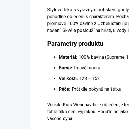
Stylové tílko s výrazným potiskem gorily
pohodlné oblečení s charakterem. Pocház
prémiové 100% bavlně z Uzbekistánu je p
nošení. Skvěle poslouží na hřišti, u vody 
Parametry produktu
Materiál:
100% bavlna (Supreme 1
Barva:
Tmavě modrá
Velikosti:
128 – 152
Péče:
Prát dle pokynů na štítku
Winkiki Kids Wear navrhuje oblečení, kte
tohle tílko není výjimkou. Pořiďte ho jak
vašeho syna.