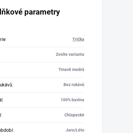
lňkové parametry
rie
:
Trička
Zvolte variantu
Tmavě modrá
rukávů
:
Bez rukávů
ál
:
100% bavlna
í
:
Chlapecké
období
:
Jaro/Léto