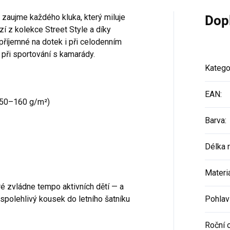
 zaujme každého kluka, který miluje
Dop
í z kolekce Street Style a díky
říjemné na dotek i při celodenním
i při sportování s kamarády.
Katego
EAN
:
50–160 g/m²)
Barva
:
Délka 
Materi
ré zvládne tempo aktivních dětí — a
o spolehlivý kousek do letního šatníku
Pohlav
Roční 