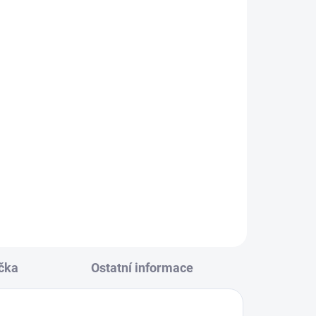
KLADEM
(14 KS)
ore
146
0
čka
Ostatní informace