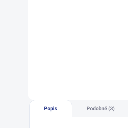
SKLADEM
(2 KS)
Dívčí tepláky Weekend - fialová
Dí
499 Kč
140
146
152
158
164
122
Popis
Podobné (3)