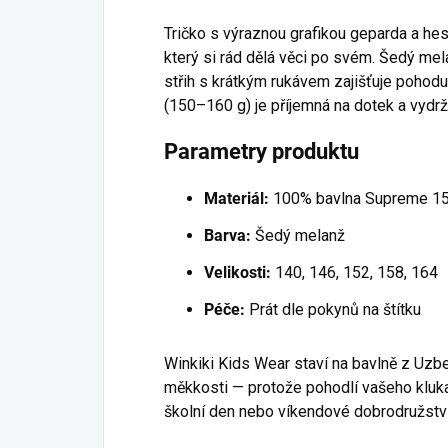
Tričko s výraznou grafikou geparda a h
který si rád dělá věci po svém. Šedý mela
střih s krátkým rukávem zajišťuje pohod
(150–160 g) je příjemná na dotek a vydrží
Parametry produktu
Materiál:
100% bavlna Supreme 1
Barva:
Šedý melanž
Velikosti:
140, 146, 152, 158, 164
Péče:
Prát dle pokynů na štítku
Winkiki Kids Wear staví na bavlně z Uzbe
měkkosti — protože pohodlí vašeho kluka 
školní den nebo víkendové dobrodružství