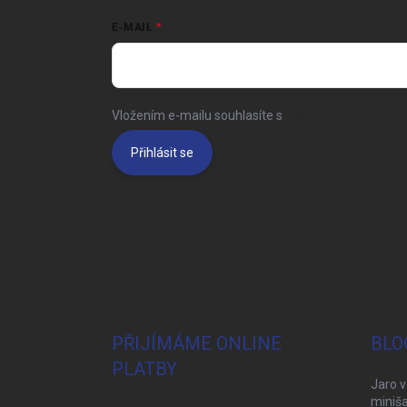
E-MAIL
Vložením e-mailu souhlasíte s
podmínkami ochrany 
Přihlásit se
PŘIJÍMÁME ONLINE
BLO
PLATBY
Jaro v
miniša