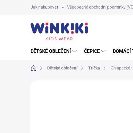
Přejít
Jak nakupovat
Všeobecné obchodní podmínky (V
na
obsah
DĚTSKÉ OBLEČENÍ
ČEPICE
DOMÁCÍ 
Domů
Dětské oblečení
Trička
Chlapecké t
Neohodnoceno
Podrobnosti hodnoce
100% BAVLNA