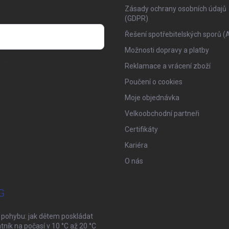
Zásady ochrany osobních údajů
(GDPR)
Řešení spotřebitelských sporů (
Možnosti dopravy a platby
osobních údajů
Reklamace a vrácení zboží
Poučení o cookies
Moje objednávka
Velkoobchodní partneři
Certifikáty
Kariéra
O nás
G
 pohybu: jak dětem poskládat
tník na počasí v 10 °C až 20 °C