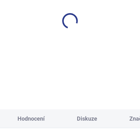
SKLADEM
S
(24 KS)
včí tepláky Sport - černá
Chlapecké tepláky No M
Limits - Khaki
499 Kč
499 Kč
128
134
140
146
122
128
134
140
152
158
164
152
158
164
17
Hodnocení
Diskuze
Zna