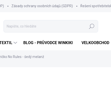
OP)
Zásady ochrany osobních údajů (GDPR)
Řešení spotřebitel
Hledat
TEXTIL
BLOG - PRŮVODCE WINKIKI
VELKOOBCHOD
ričko No Rules - šedý melanž
ní
ZNAČKA:
WINKIKI KIDS WEAR
249 Kč
Měrná
ZVOLTE VARIANTU
cena:
VELIKOST