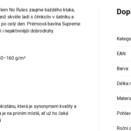
eslem No Rules zaujme každého kluka,
Dop
nž skvěle ladí s čímkoliv v šatníku a
u po celý den. Prémiová bavlna Supreme
 i nejaktivnější dobrodruhy.
Katego
EAN
:
50–160 g/m²
Barva
:
Délka 
Materi
kistánu, která je synonymem kvality a
je na prvním místě, ať už ho čeká
Pohlav
.
Roční 