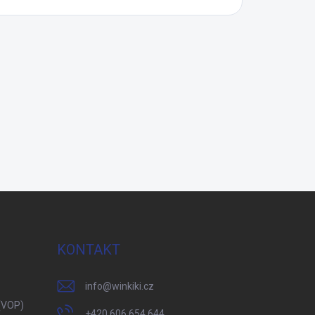
KONTAKT
info
@
winkiki.cz
(VOP)
+420 606 654 644