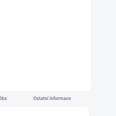
KLADEM
(14 KS)
ore
146
0
čka
Ostatní informace