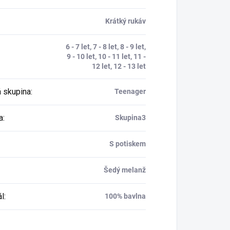
Krátký rukáv
6 - 7 let, 7 - 8 let, 8 - 9 let,
9 - 10 let, 10 - 11 let, 11 -
12 let, 12 - 13 let
 skupina
:
Teenager
a
:
Skupina3
S potiskem
Šedý melanž
ál
:
100% bavlna