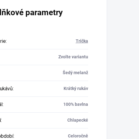
lňkové parametry
rie
:
Trička
Zvolte variantu
Šedý melanž
rukávů
:
Krátký rukáv
ál
:
100% bavlna
í
:
Chlapecké
období
:
Celoročně