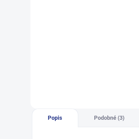
SKLADEM
(2 KS)
Dívčí tepláky Weekend - fialová
Dí
499 Kč
140
146
152
158
164
122
Popis
Podobné (3)