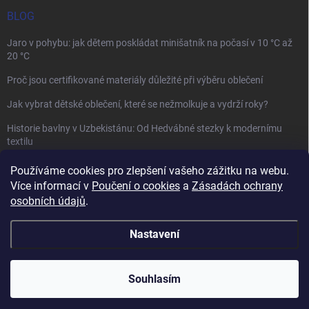
BLOG
Jaro v pohybu: jak dětem poskládat minišatník na počasí v 10 °C až
20 °C
Proč jsou certifikované materiály důležité při výběru oblečení
Jak vybrat dětské oblečení, které se nežmolkuje a vydrží roky?
Historie bavlny v Uzbekistánu: Od Hedvábné stezky k modernímu
textilu
Používáme cookies pro zlepšení vašeho zážitku na webu.
Více informací v
Poučení o cookies
a
Zásadách ochrany
osobních údajů
.
Mamazone |
Allegro.cz
| Řešení sporů on-line
Nastavení
Copyright 2026
Winkiki
. Všechna práva vyhrazena.
Upravit nastavení
cookies
Souhlasím
Vytvořil Shoptet