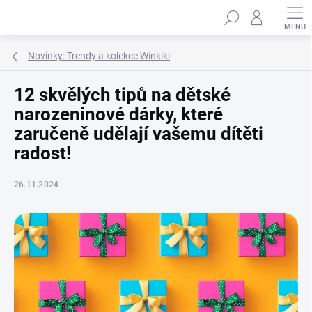
Přejít
Hledat
na
obsah
Novinky: Trendy a kolekce Winkiki
12 skvělých tipů na dětské
narozeninové dárky, které
zaručeně udělají vašemu dítěti
radost!
26.11.2024