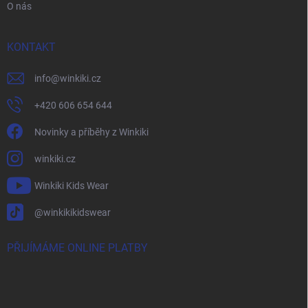
O nás
KONTAKT
info
@
winkiki.cz
+420 606 654 644
Novinky a příběhy z Winkiki
winkiki.cz
Winkiki Kids Wear
@winkikikidswear
PŘIJÍMÁME ONLINE PLATBY