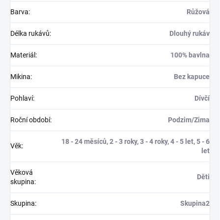
Barva
:
Růžová
Délka rukávů
:
Dlouhý rukáv
Materiál
:
100% bavlna
Mikina
:
Bez kapuce
Pohlaví
:
Dívčí
Roční období
:
Podzim/Zima
18 - 24 měsíců, 2 - 3 roky, 3 - 4 roky, 4 - 5 let, 5 - 6
Věk
:
let
Věková
Děti
skupina
:
Skupina
:
Skupina2