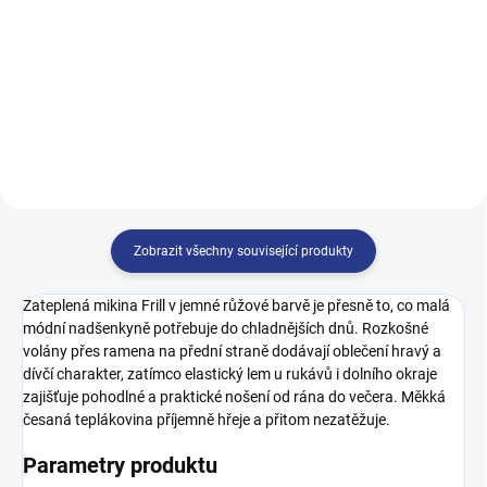
499 Kč
499 Kč
140
146
152
158
128
134
140
146
164
152
158
164
170
Zobrazit všechny související produkty
Zateplená mikina Frill v jemné růžové barvě je přesně to, co malá
módní nadšenkyně potřebuje do chladnějších dnů. Rozkošné
volány přes ramena na přední straně dodávají oblečení hravý a
dívčí charakter, zatímco elastický lem u rukávů i dolního okraje
zajišťuje pohodlné a praktické nošení od rána do večera. Měkká
česaná teplákovina příjemně hřeje a přitom nezatěžuje.
Parametry produktu