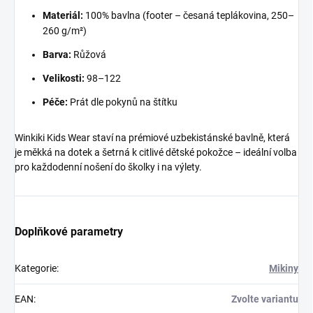
Materiál:
100% bavlna (footer – česaná teplákovina, 250–
260 g/m²)
Barva:
Růžová
Velikosti:
98–122
Péče:
Prát dle pokynů na štítku
Winkiki Kids Wear staví na prémiové uzbekistánské bavlně, která
je měkká na dotek a šetrná k citlivé dětské pokožce – ideální volba
pro každodenní nošení do školky i na výlety.
Doplňkové parametry
Kategorie
:
Mikiny
EAN
:
Zvolte variantu