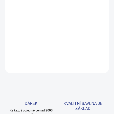
MOŽNOSTI DORUČENÍ
−
+
Přidat do košíku
Rozkošná zateplená mikina z prémiové bavlny s jemnými volány
přes ramena. Elastický lem u rukávů i dolního okraje zajišťuje
pohodlné nošení každý den. Velikosti 98–122. Provedení: s
potiskem.
DETAILNÍ INFORMACE
ZEPTAT SE
HLÍDAT
DÁREK
KVALITNÍ BAVLNA JE
ZÁKLAD
Ke každé objednávce nad 2000