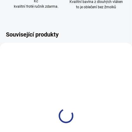
Kč
Kvalitní bavlna z dlouhých vláken
kvalitní froté ručník zdarma.
to je oblečení bez žmolků
Související produkty
100% BAVLNA
100% BAVLNA
SKLADEM
SKLADE
(2 KS)
(3 KS
Dívčí tepláky Weekend -
Chlapecké tepláky Maybe -
fialová
černá