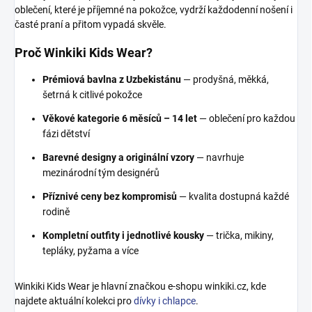
oblečení, které je příjemné na pokožce, vydrží každodenní nošení i
časté praní a přitom vypadá skvěle.
Proč Winkiki Kids Wear?
Prémiová bavlna z Uzbekistánu
— prodyšná, měkká,
šetrná k citlivé pokožce
Věkové kategorie 6 měsíců – 14 let
— oblečení pro každou
fázi dětství
Barevné designy a originální vzory
— navrhuje
mezinárodní tým designérů
Příznivé ceny bez kompromisů
— kvalita dostupná každé
rodině
Kompletní outfity i jednotlivé kousky
— trička, mikiny,
tepláky, pyžama a více
Winkiki Kids Wear je hlavní značkou e-shopu winkiki.cz, kde
najdete aktuální kolekci pro
dívky i chlapce
.