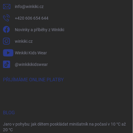
info
@
winkiki.cz
+420 606 654 644
Novinky a příběhy z Winkiki
winkiki.cz
Winkiki Kids Wear
@winkikikidswear
PŘIJÍMÁME ONLINE PLATBY
BLOG
Jaro v pohybu: jak dětem poskládat minišatník na počasí v 10 °C až
20 °C