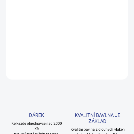
MOŽNOSTI DORUČENÍ
−
+
Přidat do košíku
Rozkošná zateplená mikina v živé malinové barvě s volánem podél
rukávů. Měkká 100% bavlna zaručuje celodenní pohodlí. Velikosti
98–122. Provedení: s potiskem.
DETAILNÍ INFORMACE
ZEPTAT SE
HLÍDAT
DÁREK
KVALITNÍ BAVLNA JE
ZÁKLAD
Ke každé objednávce nad 2000
Kč
Kvalitní bavlna z dlouhých vláken