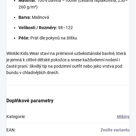
Materiál:
100% bavlna – footer (česaná teplákovina, 250–
260 g/m²)
Barva:
Malinová
Velikosti / Rozměry:
98–122
Péče:
Prát dle pokynů na štítku
Winkiki Kids Wear staví na prémiové uzbekistánské bavlně, která
je jemná k citlivé dětské pokožce a snese každodenní nošení i
časté praní. Skvělý tip na podzimní outfit nebo jako vrstva pod
bundu v chladnějších dnech.
Doplňkové parametry
Kategorie
:
Mikiny
EAN
:
Zvolte variantu