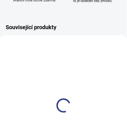
kvalitní froté ručník zdarma.
to je oblečení bez žmolků
Související produkty
100% BAVLNA
100% BAVLNA
SKLADEM
SKLADE
(2 KS)
(24 KS
Dívčí tepláky Weekend -
Dívčí tepláky Sport - černá
fialová
499 Kč
499 Kč
122
128
134
140