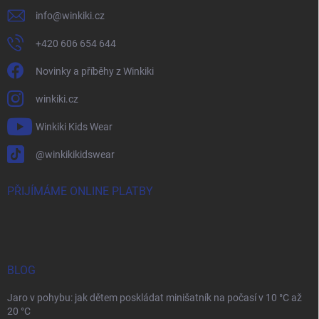
info
@
winkiki.cz
+420 606 654 644
Novinky a příběhy z Winkiki
winkiki.cz
Winkiki Kids Wear
@winkikikidswear
PŘIJÍMÁME ONLINE PLATBY
BLOG
Jaro v pohybu: jak dětem poskládat minišatník na počasí v 10 °C až
20 °C