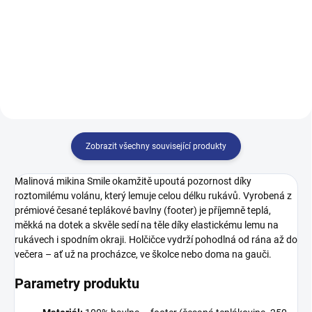
140
146
152
158
146
152
158
164
164
Zobrazit všechny související produkty
Malinová mikina Smile okamžitě upoutá pozornost díky
roztomilému volánu, který lemuje celou délku rukávů. Vyrobená z
prémiové česané teplákové bavlny (footer) je příjemně teplá,
měkká na dotek a skvěle sedí na těle díky elastickému lemu na
rukávech i spodním okraji. Holčičce vydrží pohodlná od rána až do
večera – ať už na procházce, ve školce nebo doma na gauči.
Parametry produktu