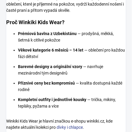
oblečení, které je příjemné na pokožce, vydrží každodenní nošení i
časté praní a přitom vypadá skvěle.
Proč Winkiki Kids Wear?
Prémiová bavlna z Uzbekistánu
— prodyšná, měkká,
šetrná k citlivé pokožce
Věkové kategorie 6 měsíců – 14 let
— oblečení pro každou
fázi dětství
Barevné designy a originální vzory
— navrhuje
mezinárodní tým designérů
Příznivé ceny bez kompromisů
— kvalita dostupná každé
rodině
Kompletní outfity i jednotlivé kousky
— trička, mikiny,
tepláky, pyžama a více
Winkiki Kids Wear je hlavní značkou e-shopu winkiki.cz, kde
najdete aktuální kolekci pro
dívky i chlapce
.