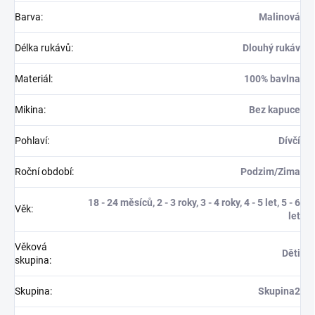
Barva
:
Malinová
Délka rukávů
:
Dlouhý rukáv
Materiál
:
100% bavlna
Mikina
:
Bez kapuce
Pohlaví
:
Dívčí
Roční období
:
Podzim/Zima
18 - 24 měsíců, 2 - 3 roky, 3 - 4 roky, 4 - 5 let, 5 - 6
Věk
:
let
Věková
Děti
skupina
:
Skupina
:
Skupina2