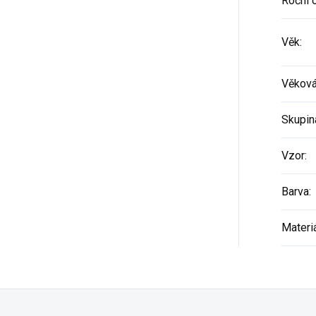
Roční 
Věk
:
Věková
Skupin
Vzor
:
Barva
:
Materi