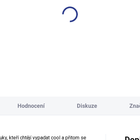
SKLADEM
S
(16 KS)
lapecké tričko s krátkým
Chlapecké tričko Now - če
kávem Bear - šedá/khaki
249 Kč
249 Kč
146
152
158
16
104
110
116
122
Hodnocení
Diskuze
Zna
ky, kteří chtějí vypadat cool a přitom se
Dop