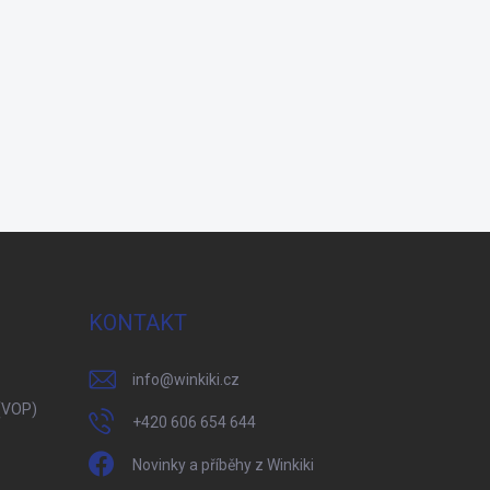
KONTAKT
info
@
winkiki.cz
(VOP)
+420 606 654 644
Novinky a příběhy z Winkiki