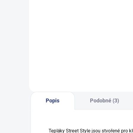
SKLADEM
(9 KS)
Dívčí top Fun - černá
Ch
ru
249 Kč
140
146
152
158
164
98
Popis
Podobné (3)
Tepláky Street Style jsou stvořené pro klu