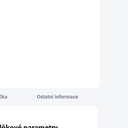
KLADEM
(4 KS)
rvená
4
čka
Ostatní informace
lňkové parametry