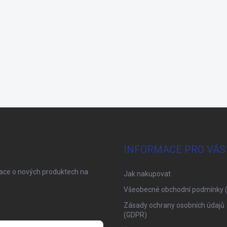
INFORMACE PRO VÁS
mace o nových produktech na
Jak nakupovat
Všeobecné obchodní podmínky 
Zásady ochrany osobních údajů
(GDPR)