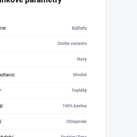
rie
:
Kalhoty
Zvolte variantu
Navy
nohavic
:
Dlouhé
y
:
Tepláky
ál
:
100% bavlna
í
:
Chlapecké
Podzim/Zima