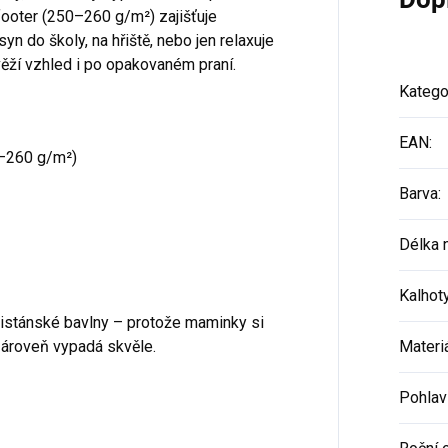
 footer (250–260 g/m²) zajišťuje
yn do školy, na hřiště, nebo jen relaxuje
ěží vzhled i po opakovaném praní.
Katego
EAN
:
–260 g/m²)
Barva
:
Délka 
Kalhot
kistánské bavlny – protože maminky si
zároveň vypadá skvěle.
Materi
Pohlav