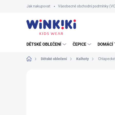
Přejít
Jak nakupovat
Všeobecné obchodní podmínky (V
na
obsah
DĚTSKÉ OBLEČENÍ
ČEPICE
DOMÁCÍ 
Domů
Dětské oblečení
Kalhoty
Chlapecké 
Neohodnoceno
Podrobnosti hodnoce
100% BAVLNA