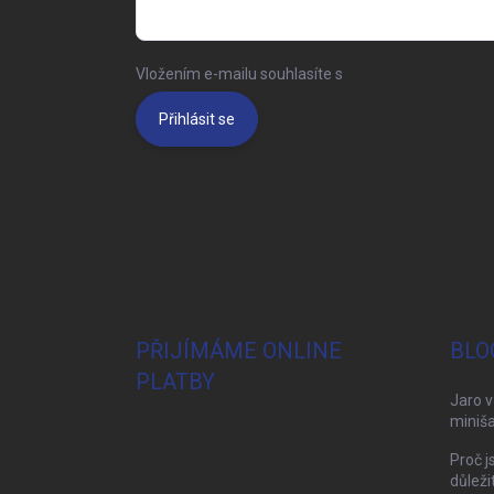
Vložením e-mailu souhlasíte s
podmínkami ochrany 
Přihlásit se
PŘIJÍMÁME ONLINE
BLO
PLATBY
Jaro v
miniša
Proč j
důleži