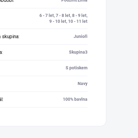
období
:
6 - 7 let, 7 - 8 let, 8 - 9 let,
9 - 10 let, 10 - 11 let
 skupina
:
Junioři
a
:
Skupina3
S potiskem
Navy
ál
:
100% bavlna