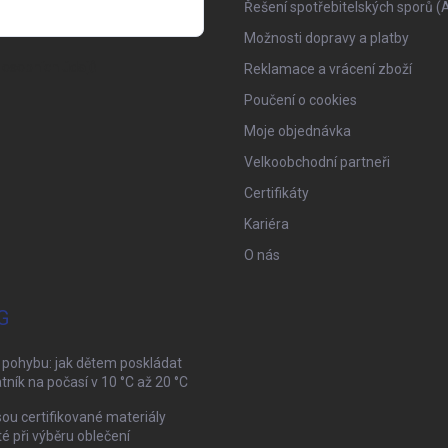
Řešení spotřebitelských sporů (
Možnosti dopravy a platby
osobních údajů
Reklamace a vrácení zboží
Poučení o cookies
Moje objednávka
Velkoobchodní partneři
Certifikáty
Kariéra
O nás
G
 pohybu: jak dětem poskládat
tník na počasí v 10 °C až 20 °C
sou certifikované materiály
té při výběru oblečení