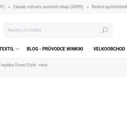
OP)
Zásady ochrany osobních údajů (GDPR)
Řešení spotřebitel
Hledat
TEXTIL
BLOG - PRŮVODCE WINKIKI
VELKOOBCHOD
tepláky Street Style - navy
ní
ZNAČKA:
WINKIKI KIDS WEAR
299 Kč
Měrná
ZVOLTE VARIANTU
cena:
VELIKOST