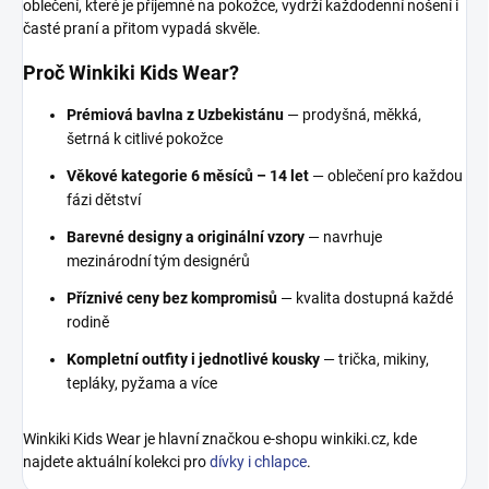
oblečení, které je příjemné na pokožce, vydrží každodenní nošení i
časté praní a přitom vypadá skvěle.
Proč Winkiki Kids Wear?
Prémiová bavlna z Uzbekistánu
— prodyšná, měkká,
šetrná k citlivé pokožce
Věkové kategorie 6 měsíců – 14 let
— oblečení pro každou
fázi dětství
Barevné designy a originální vzory
— navrhuje
mezinárodní tým designérů
Příznivé ceny bez kompromisů
— kvalita dostupná každé
rodině
Kompletní outfity i jednotlivé kousky
— trička, mikiny,
tepláky, pyžama a více
Winkiki Kids Wear je hlavní značkou e-shopu winkiki.cz, kde
najdete aktuální kolekci pro
dívky i chlapce
.