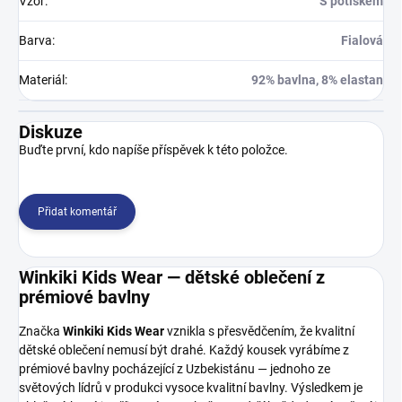
Vzor
:
S potiskem
Barva
:
Fialová
Materiál
:
92% bavlna, 8% elastan
Diskuze
Buďte první, kdo napíše příspěvek k této položce.
Přidat komentář
Winkiki Kids Wear — dětské oblečení z
prémiové bavlny
Značka
Winkiki Kids Wear
vznikla s přesvědčením, že kvalitní
dětské oblečení nemusí být drahé. Každý kousek vyrábíme z
prémiové bavlny pocházející z Uzbekistánu — jednoho ze
světových lídrů v produkci vysoce kvalitní bavlny. Výsledkem je