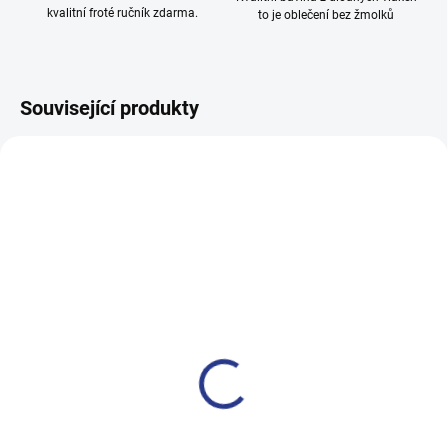
kvalitní froté ručník zdarma.
to je oblečení bez žmolků
Související produkty
100% BAVLNA
SKLADEM
SKLADE
(1 KS)
(2 KS
Dívčí tričko s dlouhým
Chlapecké tričko s krátkým
rukávem London Girl - růžová
rukávem Game - bílá
399 Kč
249 Kč