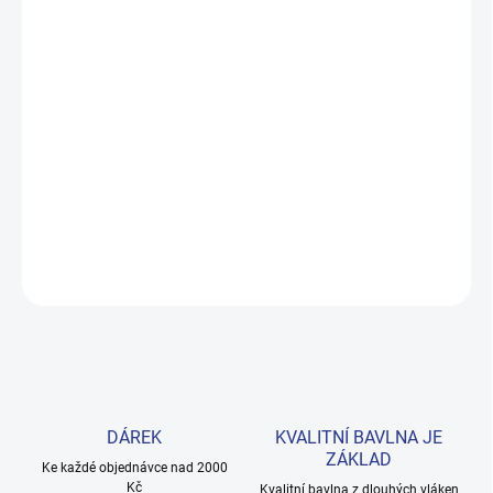
−
+
Přidat do košíku
Pohodlné kraťasy z prémiové bavlny s příměsí elastanu pro
volnost pohybu. Živá fialová barva vydrží zářivá i po mnoha
pracích. Pro holčičky vel. 98–122. Provedení: s krátkými
nohavicemi a s potiskem.
DETAILNÍ INFORMACE
ZEPTAT SE
HLÍDAT
DÁREK
KVALITNÍ BAVLNA JE
ZÁKLAD
Ke každé objednávce nad 2000
Kč
Kvalitní bavlna z dlouhých vláken