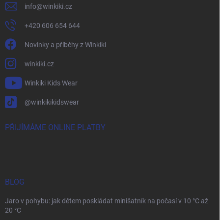
info
@
winkiki.cz
+420 606 654 644
Novinky a příběhy z Winkiki
winkiki.cz
Winkiki Kids Wear
@winkikikidswear
PŘIJÍMÁME ONLINE PLATBY
BLOG
Jaro v pohybu: jak dětem poskládat minišatník na počasí v 10 °C až
20 °C