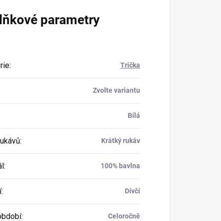
lňkové parametry
rie
:
Trička
Zvolte variantu
Bílá
rukávů
:
Krátký rukáv
ál
:
100% bavlna
í
:
Dívčí
období
:
Celoročně