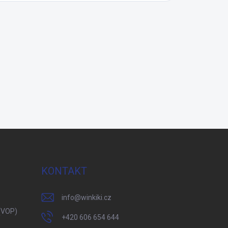
KONTAKT
info
@
winkiki.cz
(VOP)
+420 606 654 644