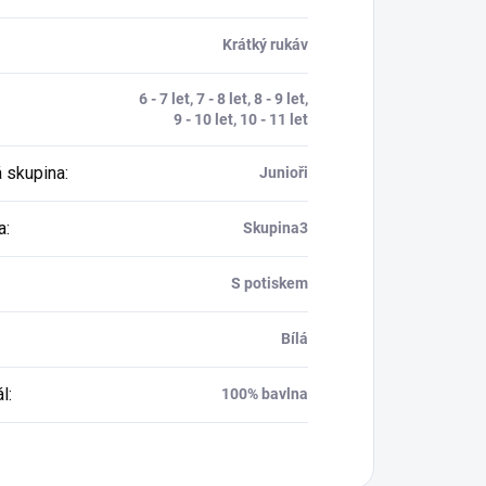
Krátký rukáv
6 - 7 let, 7 - 8 let, 8 - 9 let,
9 - 10 let, 10 - 11 let
 skupina
:
Junioři
a
:
Skupina3
S potiskem
Bílá
ál
:
100% bavlna