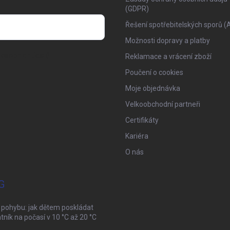
(GDPR)
Řešení spotřebitelských sporů (
Možnosti dopravy a platby
osobních údajů
Reklamace a vrácení zboží
Poučení o cookies
Moje objednávka
Velkoobchodní partneři
Certifikáty
Kariéra
O nás
G
 pohybu: jak dětem poskládat
tník na počasí v 10 °C až 20 °C