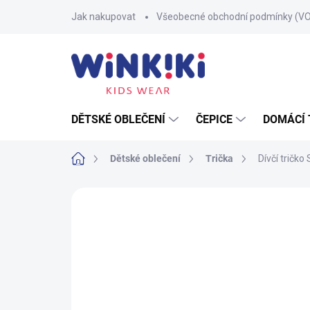
Přejít
Jak nakupovat
Všeobecné obchodní podmínky (V
na
obsah
DĚTSKÉ OBLEČENÍ
ČEPICE
DOMÁCÍ 
Domů
Dětské oblečení
Trička
Dívčí tričko 
1 hodnocení
Podrobnosti hodnocení
Z
100% BAVLNA