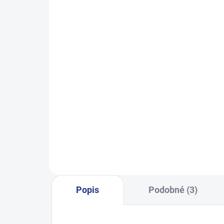
SKLADEM
(24 KS)
Dívčí tepláky Sport - černá
Ch
499 Kč
122
128
134
140
146
122
152
158
164
Popis
Podobné (3)