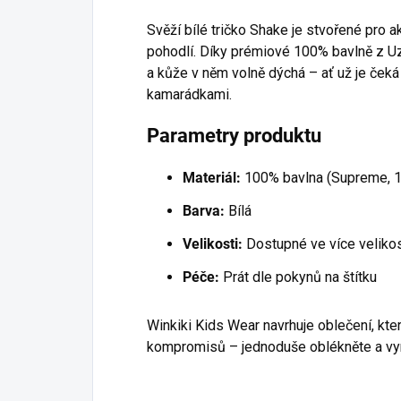
Svěží bílé tričko Shake je stvořené pro akt
pohodlí. Díky prémiové 100% bavlně z Uz
a kůže v něm volně dýchá – ať už je čeká
kamarádkami.
Parametry produktu
Materiál:
100% bavlna (Supreme, 
Barva:
Bílá
Velikosti:
Dostupné ve více veliko
Péče:
Prát dle pokynů na štítku
Winkiki Kids Wear navrhuje oblečení, k
kompromisů – jednoduše oblékněte a vy