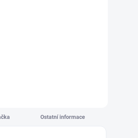
KLADEM
(2 KS)
alová
164
ačka
Ostatní informace