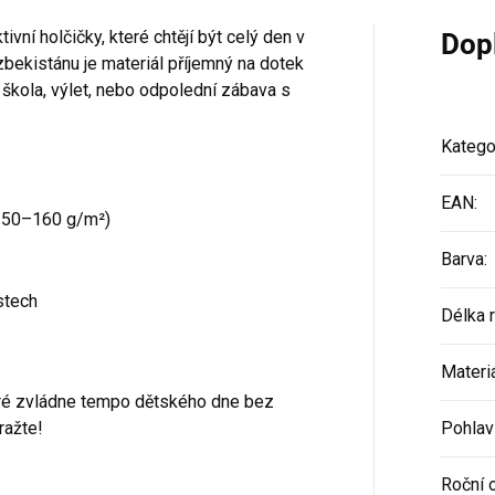
ivní holčičky, které chtějí být celý den v
Dop
bekistánu je materiál příjemný na dotek
 škola, výlet, nebo odpolední zábava s
Katego
EAN
:
150–160 g/m²)
Barva
:
stech
Délka 
Materi
teré zvládne tempo dětského dne bez
ražte!
Pohlav
Roční 