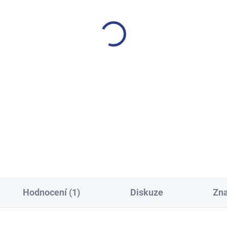
SKLADEM
S
(14 KS)
lapecké tepláky No More
Dívčí tepláky Weekend - fi
Limits - Khaki
499 Kč
499 Kč
140
146
152
158
128
134
140
146
152
158
164
170
Hodnocení (1)
Diskuze
Zn