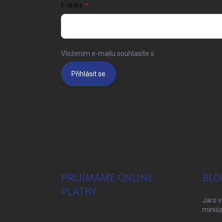
E-MAIL
Vložením e-mailu souhlasíte s
podmínkami ochrany 
Přihlásit se
PŘIJÍMÁME ONLINE
BLO
PLATBY
Jaro v
miniša