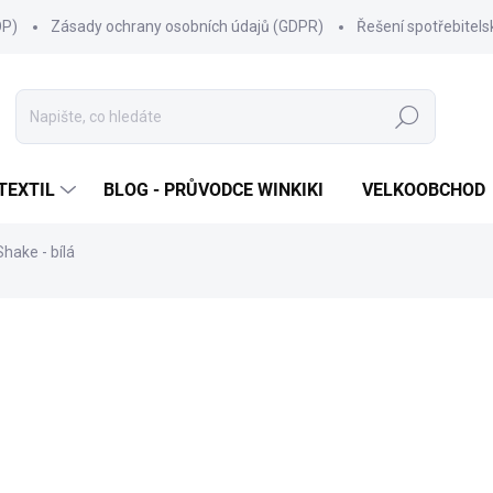
OP)
Zásady ochrany osobních údajů (GDPR)
Řešení spotřebitel
Hledat
TEXTIL
BLOG - PRŮVODCE WINKIKI
VELKOOBCHOD
Shake - bílá
NAČKA:
WINKIKI KIDS WEAR
249 Kč
Měrná
ZVOLTE VARIANTU
cena:
VELIKOST