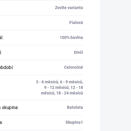
Zvolte variantu
Fialová
ál
:
100% bavlna
í
:
Dívčí
období
:
Celoročně
3 - 6 měsíců, 6 - 9 měsíců,
9 - 12 měsíců, 12 - 18
měsíců, 18 - 24 měsíců
 skupina
:
Batolata
a
:
Skupina1