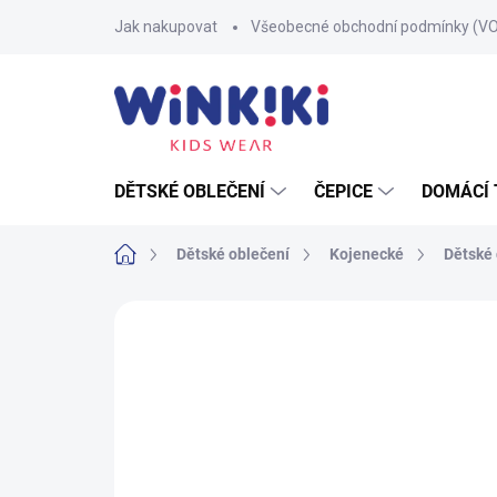
Přejít
Jak nakupovat
Všeobecné obchodní podmínky (V
na
obsah
DĚTSKÉ OBLEČENÍ
ČEPICE
DOMÁCÍ 
Domů
Dětské oblečení
Kojenecké
Dětské
Neohodnoceno
Podrobnosti hodnoce
100% BAVLNA