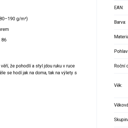
EAN
:
 180–190 g/m²)
Barva
:
orem
Materi
, 86
Pohlav
ěří, že pohodlí a styl jdou ruku v ruce
Roční 
e se hodí jak na doma, tak na výlety s
Věk
:
Věková
Skupin