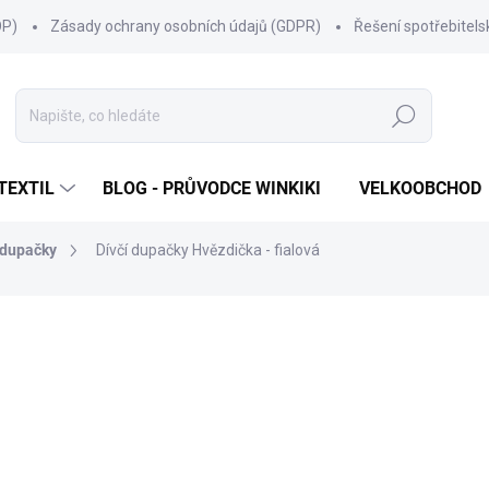
OP)
Zásady ochrany osobních údajů (GDPR)
Řešení spotřebitel
Hledat
TEXTIL
BLOG - PRŮVODCE WINKIKI
VELKOOBCHOD
 dupačky
Dívčí dupačky Hvězdička - fialová
ní
ZNAČKA:
WINKIKI KIDS WEAR
299 Kč
Měrná
ZVOLTE VARIANTU
cena:
VELIKOST