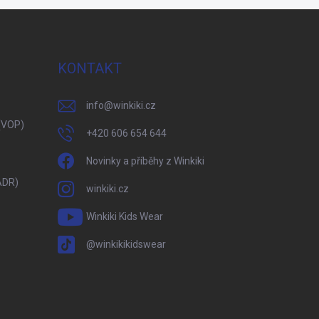
KONTAKT
info
@
winkiki.cz
(VOP)
+420 606 654 644
Novinky a příběhy z Winkiki
ADR)
winkiki.cz
Winkiki Kids Wear
@winkikikidswear