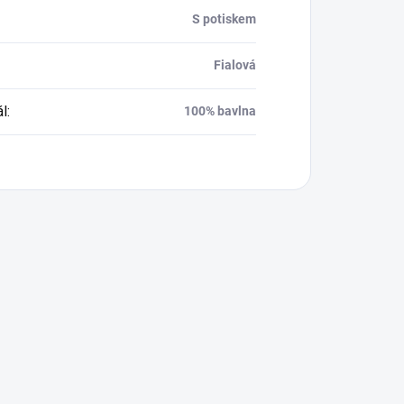
S potiskem
Fialová
ál
:
100% bavlna