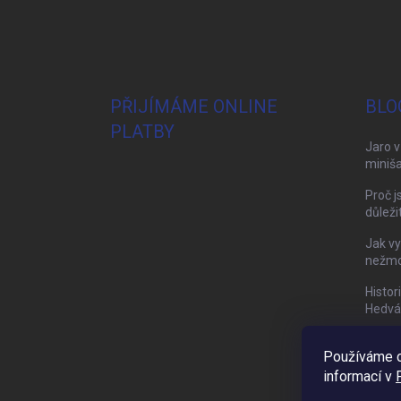
PŘIJÍMÁME ONLINE
BLO
PLATBY
Jaro v
miniša
Proč j
důleži
Jak vy
nežmol
Histor
Hedvá
Používáme c
informací v