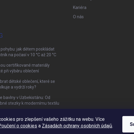
Kariéra
O nás
G
 pohybu: jak dětem poskládat
tník na počasí v 10 °C až 20 °C
sou certifikované materiály
té při výběru oblečení
brat dětské oblečení, které se
kuje a vydrží roky?
ie bavlny v Uzbekistánu: Od
bné stezky k modernímu textilu
ookies pro zlepšení vašeho zážitku na webu. Více
Mamazone |
Allegro.cz
| Řešení sporů on-line
S
Poučení o cookies
a
Zásadách ochrany osobních údajů
.