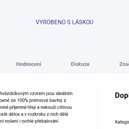
VYROBENO S LÁSKOU
Hodnocení
Diskuze
Zna
 hvězdičkovým vzorem jsou ideálním
Dop
obené ze 100% prémiové bavlny z
ně příjemně hřejí a nekouší citlivou
elé délce a v rozkroku z nich dělá
í nošení i rychlé přebalování.
Katego