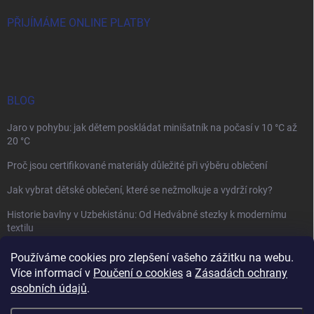
PŘIJÍMÁME ONLINE PLATBY
BLOG
Jaro v pohybu: jak dětem poskládat minišatník na počasí v 10 °C až
20 °C
Proč jsou certifikované materiály důležité při výběru oblečení
Jak vybrat dětské oblečení, které se nežmolkuje a vydrží roky?
Historie bavlny v Uzbekistánu: Od Hedvábné stezky k modernímu
textilu
Používáme cookies pro zlepšení vašeho zážitku na webu.
Více informací v
Poučení o cookies
a
Zásadách ochrany
osobních údajů
.
Mamazone |
Allegro.cz
| Řešení sporů on-line