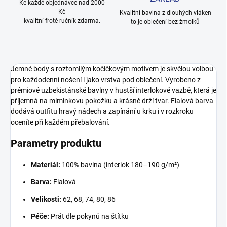
Ke každé objednávce nad 2000
Kč
Kvalitní bavlna z dlouhých vláken
kvalitní froté ručník zdarma.
to je oblečení bez žmolků
Jemné body s roztomilým kočičkovým motivem je skvělou volbou
pro každodenní nošení i jako vrstva pod oblečení. Vyrobeno z
prémiové uzbekistánské bavlny v hustší interlokové vazbě, která je
příjemná na miminkovu pokožku a krásně drží tvar. Fialová barva
dodává outfitu hravý nádech a zapínání u krku i v rozkroku
oceníte při každém přebalování.
Parametry produktu
Materiál:
100% bavlna (interlok 180–190 g/m²)
Barva:
Fialová
Velikosti:
62, 68, 74, 80, 86
Péče:
Prát dle pokynů na štítku