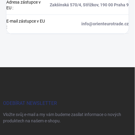
Adresa zástupce v
Zakšínská 570/4, Střížkov, 190 00 Praha 9
EU
:
E-mail zástupce v EU
info@orienteurotrade.cz
:
Z
á
p
a
t
í
ODEBÍRAT NEWSLETTER
Vložte svůj e-mail a my vám budeme zasílat informace o nových
produktech na našem e-shopu.