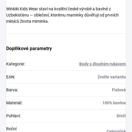
Winkiki Kids Wear staví na kvalitní české výrobě a bavlně z
Uzbekistánu — oblečení, kterému maminky důvěřují od prvních
měsíců života miminka.
Doplňkové parametry
Kategorie
:
Body s dlouhým rukávem
EAN
:
Zvolte variantu
Barva
:
Fialová
Materiál
:
100% bavlna
Pohlaví
:
Dívčí
Roční
Celoročně