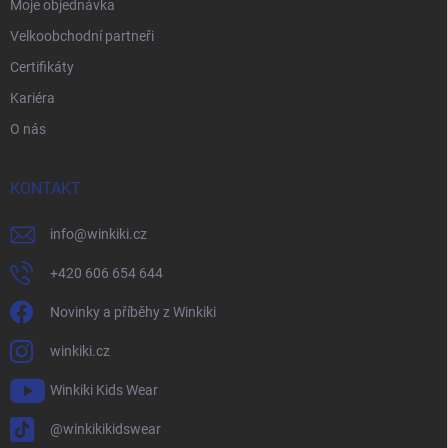
Moje objednávka
Velkoobchodní partneři
Certifikáty
Kariéra
O nás
KONTAKT
info
@
winkiki.cz
+420 606 654 644
Novinky a příběhy z Winkiki
winkiki.cz
Winkiki Kids Wear
@winkikikidswear