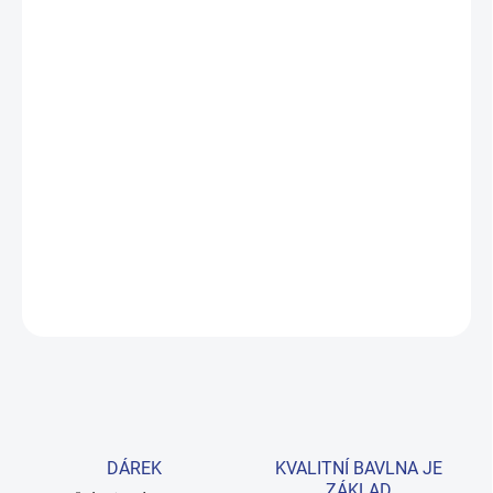
ZVOLTE VARIANTU
MOŽNOSTI DORUČENÍ
−
+
Přidat do košíku
Roztomilé body s kočičkami v jemné fialové barvě z měkké 100%
bavlny. Praktické zapínání u krku i v rozkroku usnadní
přebalování. Dostupné ve velikostech 62–86. Provedení: s
potiskem.
DETAILNÍ INFORMACE
ZEPTAT SE
HLÍDAT
DÁREK
KVALITNÍ BAVLNA JE
ZÁKLAD