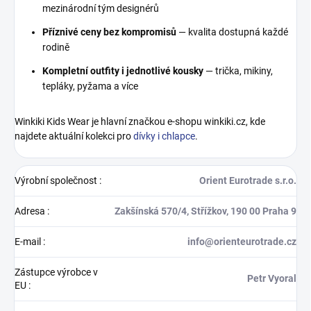
mezinárodní tým designérů
Příznivé ceny bez kompromisů
— kvalita dostupná každé
rodině
Kompletní outfity i jednotlivé kousky
— trička, mikiny,
tepláky, pyžama a více
Winkiki Kids Wear je hlavní značkou e-shopu winkiki.cz, kde
najdete aktuální kolekci pro
dívky i chlapce
.
Výrobní společnost
:
Orient Eurotrade s.r.o.
Adresa
:
Zakšínská 570/4, Střížkov, 190 00 Praha 9
E-mail
:
info@orienteurotrade.cz
Zástupce výrobce v
Petr Vyoral
EU
: