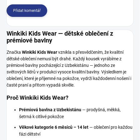
Přidat komentář
Winkiki Kids Wear — dětské oblečení z
prémiové bavlny
Značka
Winkiki Kids Wear
vznikla s přesvědčením, že kvalitní
dětské oblečení nemusí být drahé. Každý kousek vyrábíme z
prémiové bavlny pocházející z Uzbekistánu — jednoho ze
světových lídrů v produkci vysoce kvalitní bavlny. Výsledkem je
oblečení, které je příjemné na pokožce, vydrží každodenní nošení i
časté praní a přitom vypadá skvěle.
Proč Winkiki Kids Wear?
Prémiová bavlna z Uzbekistánu
— prodyšná, měkká,
šetrná k citlivé pokožce
Věkové kategorie 6 měsíců – 14 let
— oblečení pro každou
fázi dětství