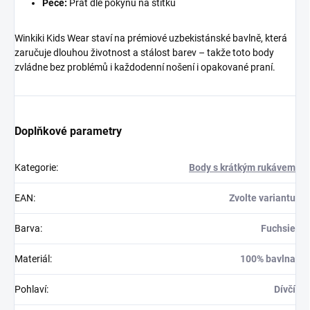
Péče:
Prát dle pokynů na štítku
Winkiki Kids Wear staví na prémiové uzbekistánské bavlně, která
zaručuje dlouhou životnost a stálost barev – takže toto body
zvládne bez problémů i každodenní nošení i opakované praní.
Doplňkové parametry
Kategorie
:
Body s krátkým rukávem
EAN
:
Zvolte variantu
Barva
:
Fuchsie
Materiál
:
100% bavlna
Pohlaví
:
Dívčí