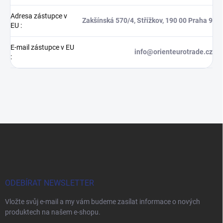
Adresa zástupce v
Zakšínská 570/4, Střížkov, 190 00 Praha 9
EU
:
E-mail zástupce v EU
info@orienteurotrade.cz
:
Z
á
p
a
t
í
ODEBÍRAT NEWSLETTER
Vložte svůj e-mail a my vám budeme zasílat informace o nových
produktech na našem e-shopu.