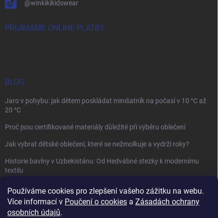
@winkikikidswear
PŘIJÍMÁME ONLINE PLATBY
BLOG
Jaro v pohybu: jak dětem poskládat minišatník na počasí v 10 °C až
20 °C
Proč jsou certifikované materiály důležité při výběru oblečení
Jak vybrat dětské oblečení, které se nežmolkuje a vydrží roky?
Historie bavlny v Uzbekistánu: Od Hedvábné stezky k modernímu
textilu
Používáme cookies pro zlepšení vašeho zážitku na webu.
Více informací v
Poučení o cookies
a
Zásadách ochrany
osobních údajů
.
Mamazone |
Allegro.cz
| Řešení sporů on-line