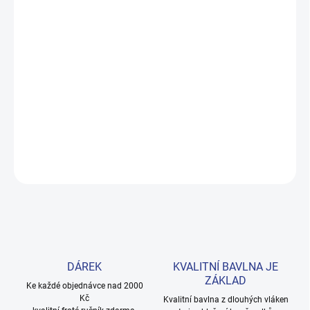
MOŽNOSTI DORUČENÍ
−
+
Přidat do košíku
Roztomilé body s kočičkami ve výrazné fuchsiové barvě z měkké
100% bavlny. Zapínání v rozkroku usnadňuje přebalování.
Velikosti 62–92. Provedení: s potiskem.
DETAILNÍ INFORMACE
ZEPTAT SE
HLÍDAT
DÁREK
KVALITNÍ BAVLNA JE
ZÁKLAD
Ke každé objednávce nad 2000
Kč
Kvalitní bavlna z dlouhých vláken