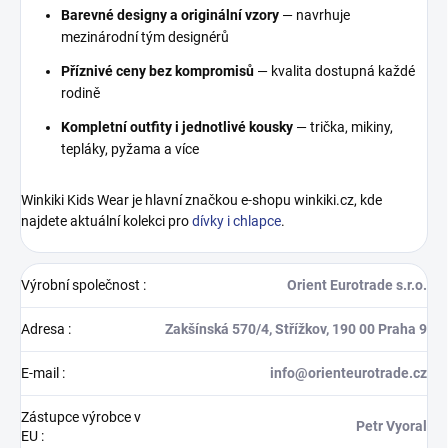
Barevné designy a originální vzory
— navrhuje
mezinárodní tým designérů
Příznivé ceny bez kompromisů
— kvalita dostupná každé
rodině
Kompletní outfity i jednotlivé kousky
— trička, mikiny,
tepláky, pyžama a více
Winkiki Kids Wear je hlavní značkou e-shopu winkiki.cz, kde
najdete aktuální kolekci pro
dívky i chlapce
.
Výrobní společnost
:
Orient Eurotrade s.r.o.
Adresa
:
Zakšínská 570/4, Střížkov, 190 00 Praha 9
E-mail
:
info@orienteurotrade.cz
Zástupce výrobce v
Petr Vyoral
EU
: