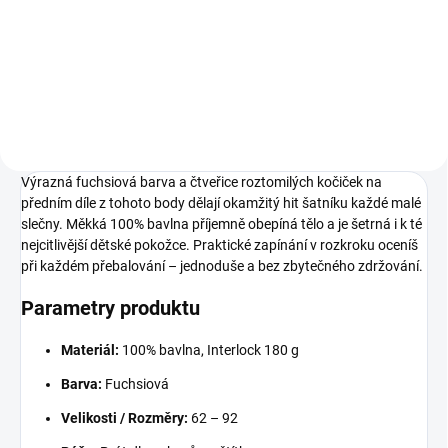
62
68
74
80
62
68
74
80
86
92
86
92
Výrazná fuchsiová barva a čtveřice roztomilých kočiček na
předním díle z tohoto body dělají okamžitý hit šatníku každé malé
slečny. Měkká 100% bavlna příjemně obepíná tělo a je šetrná i k té
nejcitlivější dětské pokožce. Praktické zapínání v rozkroku oceníš
při každém přebalování – jednoduše a bez zbytečného zdržování.
Parametry produktu
Materiál:
100% bavlna, Interlock 180 g
Barva:
Fuchsiová
Velikosti / Rozměry:
62 – 92