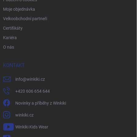
Moje objednávka
Velkoobchodní partneři
Certifikáty
Kariéra
O nás
KONTAKT
info
@
winkiki.cz
+420 606 654 644
Novinky a příběhy z Winkiki
winkiki.cz
Winkiki Kids Wear