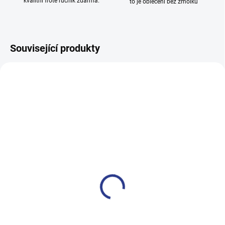
kvalitní froté ručník zdarma.
to je oblečení bez žmolků
Související produkty
100% BAVLNA
100% BAVLNA
SKLADEM
SKLADE
(13 KS)
(6 KS
Dívčí body bez rukávů Cat -
Dívčí body bez rukávů
žlutá
Adventures - mátová
199 Kč
199 Kč