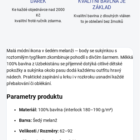
DÁREK
KVALITNÍ BAVLNA JE
ZÁKLAD
Ke každé objednávce nad 2000
Kč
Kvalitní bavlna z dlouhých vláken
kvalitní froté ručník zdarma.
to je oblečení bez žmolků
Malá módní ikona v šedém melanži — body se sukýnkou s
roztomilým tygříkem zkombinuje pohodlí s dívčím šarmem. Měkká
100% bavlna z Uzbekistánu se příjemně dotýká citlivé dětské
pokožky a sukýnka okolo pasu dodá každému outfitu hravý
nádech. Praktické zapínání u krku i v rozkroku usnadní každé
přebalování či oblékání.
Parametry produktu
Materiál:
100% bavlna (interlock 180–190 g/m²)
Barva:
Šedý melanž
Velikosti / Rozměry:
62–92