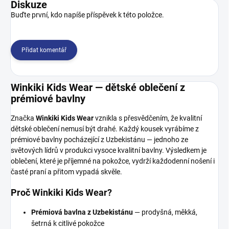
Diskuze
Buďte první, kdo napíše příspěvek k této položce.
Přidat komentář
Winkiki Kids Wear — dětské oblečení z
prémiové bavlny
Značka
Winkiki Kids Wear
vznikla s přesvědčením, že kvalitní
dětské oblečení nemusí být drahé. Každý kousek vyrábíme z
prémiové bavlny pocházející z Uzbekistánu — jednoho ze
světových lídrů v produkci vysoce kvalitní bavlny. Výsledkem je
oblečení, které je příjemné na pokožce, vydrží každodenní nošení i
časté praní a přitom vypadá skvěle.
Proč Winkiki Kids Wear?
Prémiová bavlna z Uzbekistánu
— prodyšná, měkká,
šetrná k citlivé pokožce