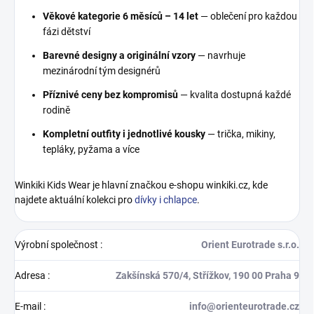
Věkové kategorie 6 měsíců – 14 let
— oblečení pro každou
fázi dětství
Barevné designy a originální vzory
— navrhuje
mezinárodní tým designérů
Příznivé ceny bez kompromisů
— kvalita dostupná každé
rodině
Kompletní outfity i jednotlivé kousky
— trička, mikiny,
tepláky, pyžama a více
Winkiki Kids Wear je hlavní značkou e-shopu winkiki.cz, kde
najdete aktuální kolekci pro
dívky i chlapce
.
Výrobní společnost
:
Orient Eurotrade s.r.o.
Adresa
:
Zakšínská 570/4, Střížkov, 190 00 Praha 9
E-mail
:
info@orienteurotrade.cz