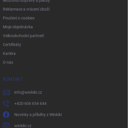
Možnosti dopravy a platby
Reklamace a vrácení zboží
Poučení o cookies
Moje objednávka
Velkoobchodní partneři
Certifikáty
Kariéra
O nás
KONTAKT
info
@
winkiki.cz
+420 606 654 644
Novinky a příběhy z Winkiki
winkiki.cz