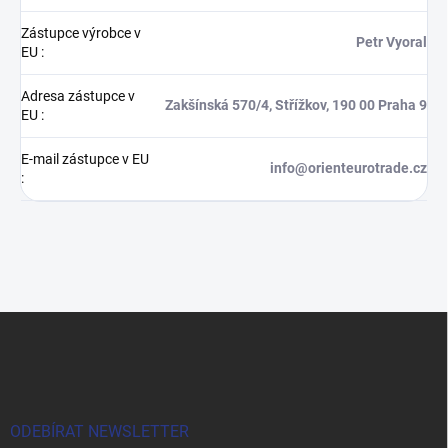
Zástupce výrobce v
Petr Vyoral
EU
:
Adresa zástupce v
Zakšínská 570/4, Střížkov, 190 00 Praha 9
EU
:
E-mail zástupce v EU
info@orienteurotrade.cz
:
Z
á
p
a
t
í
ODEBÍRAT NEWSLETTER