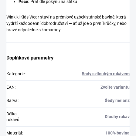
Péče:
Prát dle pokynů na štítku
Winkiki Kids Wear staví na prémiové uzbekistánské bavlně, která
vydrží každodenní dobrodružství — ať už jde o první krůčky, nebo
hravé odpoledne s kamarády.
Doplňkové parametry
Kategorie
:
Body s dlouhým rukávem
EAN
:
Zvolte variantu
Barva
:
Šedý melanž
Délka
Dlouhý rukáv
rukávů
:
Materiál
:
100% bavlna