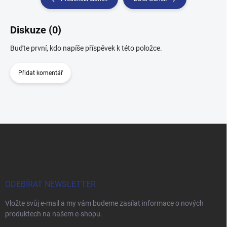
Diskuze (0)
Buďte první, kdo napíše příspěvek k této položce.
Přidat komentář
Z
á
p
a
t
í
ODEBÍRAT NEWSLETTER
Vložte svůj e-mail a my vám budeme zasílat informace o nových
produktech na našem e-shopu.