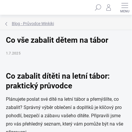
Přejít
Hledat
na
obsah
Blog - Průvodce Winkiki
Co vše zabalit dětem na tábor
1.7.2025
Co zabalit dítěti na letní tábor:
praktický průvodce
Plánujete poslat své dítě na letní tábor a přemýšlíte, co
zabalit? Správný výběr oblečení a doplňků je klíčový pro
pohodlí, bezpečí a zábavu vašeho dítěte. Připravili jsme
pro vás přehledný seznam, který vám pomůže být na vše