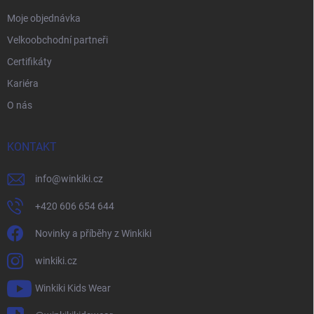
Moje objednávka
Velkoobchodní partneři
Certifikáty
Kariéra
O nás
KONTAKT
info
@
winkiki.cz
+420 606 654 644
Novinky a příběhy z Winkiki
winkiki.cz
Winkiki Kids Wear