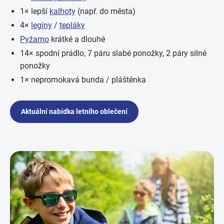
1× lepší
kalhoty
(např. do města)
4×
legíny
/
tepláky
Pyžamo
krátké a dlouhé
14× spodní prádlo, 7 páru slabé ponožky, 2 páry silné
ponožky
1× nepromokavá bunda / pláštěnka
Aktuální nabídka letního oblečení