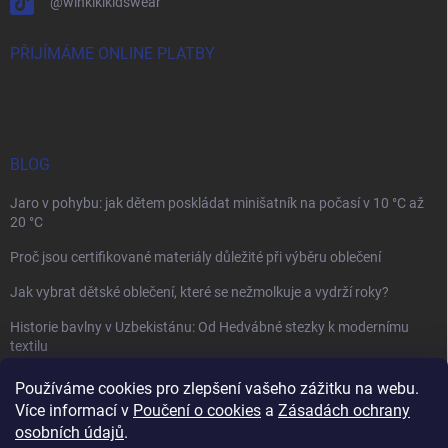
@winkikikidswear
PŘIJÍMÁME ONLINE PLATBY
BLOG
Jaro v pohybu: jak dětem poskládat minišatník na počasí v 10 °C až
20 °C
Proč jsou certifikované materiály důležité při výběru oblečení
Jak vybrat dětské oblečení, které se nežmolkuje a vydrží roky?
Historie bavlny v Uzbekistánu: Od Hedvábné stezky k modernímu
textilu
Používáme cookies pro zlepšení vašeho zážitku na webu.
Více informací v
Poučení o cookies
a
Zásadách ochrany
osobních údajů
.
Mamazone |
Allegro.cz
| Řešení sporů on-line