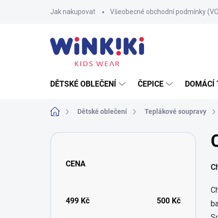
Přejít
Jak nakupovat
Všeobecné obchodní podmínky (V
na
obsah
DĚTSKÉ OBLEČENÍ
ČEPICE
DOMÁCÍ 
Domů
Dětské oblečení
Teplákové soupravy
P
o
s
CENA
C
t
r
a
Ch
n
499
Kč
500
Kč
ba
n
So