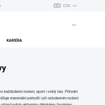
CZK
ských sporů (ADR)
Možnosti dopravy a platby
Reklamace a vráce
PRÁZDNÝ KOŠÍK
NÁKUPNÍ
KOŠÍK
KARIÉRA
vy
o každodenní nošení, sport i volný čas. Přírodní
išťuje maximální pohodlí i při celodenním nošení.
 přizpůsobily aktivnímu dětskému životnímu