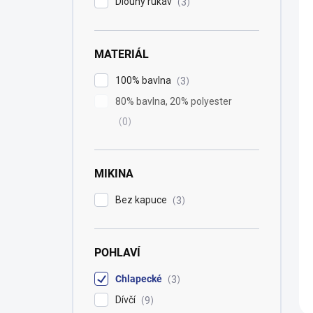
Dlouhý rukáv
3
k
o
t
d
ů
u
k
MATERIÁL
t
100% bavlna
3
ů
80% bavlna, 20% polyester
0
MIKINA
Bez kapuce
3
POHLAVÍ
Chlapecké
3
Dívčí
9