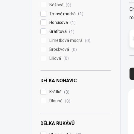
Béžová
0
Ch
Tmavě modrá
1
ro
Hořčicová
1
Grafitová
1
Limetková modrá
0
Broskvová
0
Liliová
0
Ř
a
z
DÉLKA NOHAVIC
e
n
V
Krátké
3
í
ý
Dlouhé
0
p
p
r
i
o
s
d
DÉLKA RUKÁVŮ
p
u
r