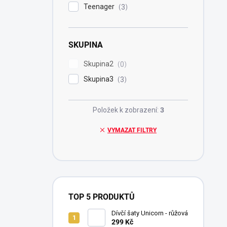
Teenager
3
SKUPINA
Skupina2
0
Skupina3
3
Položek k zobrazení:
3
VYMAZAT FILTRY
TOP 5 PRODUKTŮ
Dívčí šaty Unicorn - růžová
299 Kč