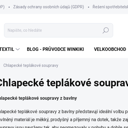
OP)
Zásady ochrany osobních údajů (GDPR)
Řešení spotřebitel
Hledat
TEXTIL
BLOG - PRŮVODCE WINKIKI
VELKOOBCHOD
Chlapecké teplákové soupravy
Chlapecké teplákové soupra
hlapecké teplákové soupravy z bavlny
lapecké teplákové soupravy z bavlny představují ideální volbu pr
vlněný materiál je měkký, prodyšný a příjemný na dotek, takže zaj
upravy jsou navrženy tak, aby neomezovaly v pohybu a dobře se