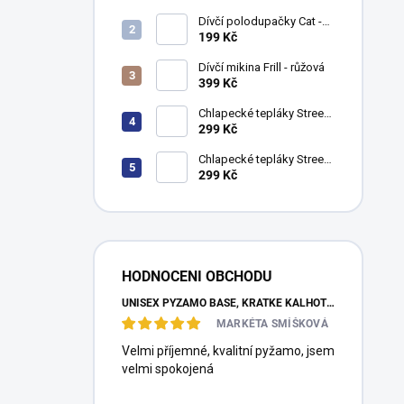
Dívčí polodupačky Cat -
fuchsie
199 Kč
Dívčí mikina Frill - růžová
399 Kč
Chlapecké tepláky Street
Style - khaki
299 Kč
Chlapecké tepláky Street
Style - navy
299 Kč
HODNOCENI OBCHODU
UNISEX PYŽAMO BASE, KRÁTKÉ KALHOTY, KRÁTKÝ RUKÁV - TMAVĚ MODRÁ
MARKÉTA SMÍŠKOVÁ
Velmi příjemné, kvalitní pyžamo, jsem
velmi spokojená