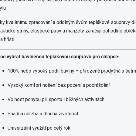
ylu.
ky kvalitnímu zpracování a odolným švům teplákové soupravy dlouh
aktické střihy, elastické pasy a manžety zaručují pohodlné oblék
na hřišti.
roč vybrat bavlněnou teplákovou soupravu pro chlapce:
100% nebo vysoký podíl bavlny – přirozeně prodyšná a šetr
Vysoký komfort nošení bez pocení a podráždění
Volnost pohybu při sportu i běžných aktivitách
Snadná údržba a dlouhá životnost
Univerzální využití po celý rok