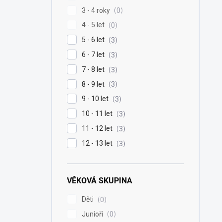
3 - 4 roky
0
4 - 5 let
0
5 - 6 let
3
6 - 7 let
3
7 - 8 let
3
8 - 9 let
3
9 - 10 let
3
10 - 11 let
3
11 - 12 let
3
12 - 13 let
3
VĚKOVÁ SKUPINA
Děti
0
Junioři
0