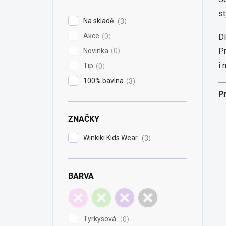
í
st
p
Na skladě
3
a
Akce
n
0
Dí
e
Pr
Novinka
0
l
i 
Tip
0
100% bavlna
3
P
ZNAČKY
Winkiki Kids Wear
3
BARVA
Tyrkysová
0