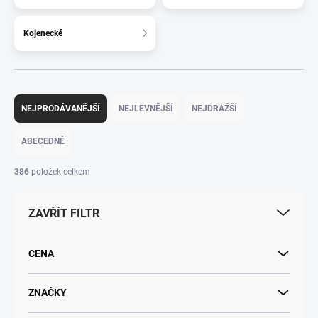
Kojenecké
Ř
a
NEJPRODÁVANĚJŠÍ
NEJLEVNĚJŠÍ
NEJDRAŽŠÍ
z
e
ABECEDNĚ
n
í
386
položek celkem
p
r
ZAVŘÍT FILTR
o
d
u
CENA
k
t
ů
ZNAČKY