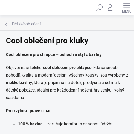
Přejít
Hledat
na
obsah
Dětské oblečení
Cool oblečení pro kluky
Cool oblečení pro chlapce – pohodlí a styl z bavlny
Objevte naši kolekci
cool oblečení pro chlapce
, kde se snoubí
pohodlí, kvalita a moderní design. Všechny kousky jsou vyrobeny z
měkké bavlny
, která je příjemná na dotek, prodyšná a šetrná k
dětské pokožce. Ideální pro každodenní nošení, hry venku i volný
čas doma.
Proč vybírat právě u nás:
100 % bavlna
– zaručuje komfort a snadnou údržbu.