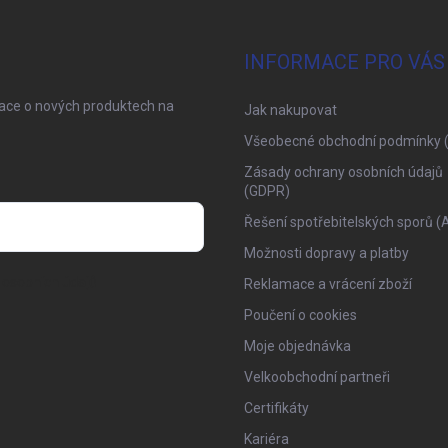
INFORMACE PRO VÁS
mace o nových produktech na
Jak nakupovat
Všeobecné obchodní podmínky 
Zásady ochrany osobních údajů
(GDPR)
Řešení spotřebitelských sporů (
Možnosti dopravy a platby
osobních údajů
Reklamace a vrácení zboží
Poučení o cookies
Moje objednávka
Velkoobchodní partneři
Certifikáty
Kariéra