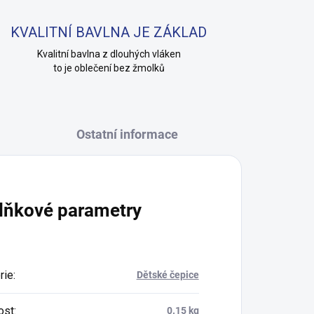
KVALITNÍ BAVLNA JE ZÁKLAD
Kvalitní bavlna z dlouhých vláken
to je oblečení bez žmolků
Ostatní informace
lňkové parametry
rie
:
Dětské čepice
ost
:
0.15 kg