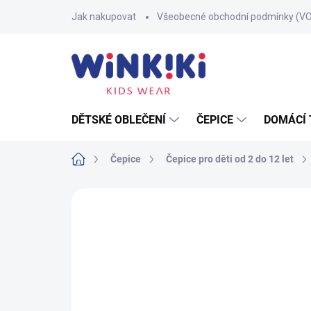
Přejít
Jak nakupovat
Všeobecné obchodní podmínky (V
na
obsah
DĚTSKÉ OBLEČENÍ
ČEPICE
DOMÁCÍ 
Domů
Čepice
Čepice pro děti od 2 do 12 let
Neohodnoceno
Podrobnosti hodnoce