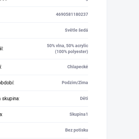
4690581180237
Světle šedá
50% vlna, 50% acrylic
ál
:
(100% polyester)
í
:
Chlapecké
období
:
Podzim/Zima
 skupina
:
Děti
a
:
Skupina1
Bez potisku