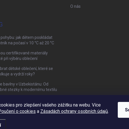
O nás
G
 pohybu: jak dětem poskládat
tník na počasí v 10 °C až 20 °C
sou certifikované materiály
té při výběru oblečení
brat dětské oblečení, které se
kuje a vydrží roky?
ie bavlny v Uzbekistánu: Od
bné stezky k modernímu textilu
ookies pro zlepšení vašeho zážitku na webu. Více
Mamazone |
Allegro.cz
| Řešení sporů on-line
S
Poučení o cookies
a
Zásadách ochrany osobních údajů
.
í
vit nastavení cookies