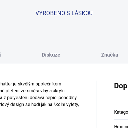
VYROBENO S LÁSKOU
í
Diskuze
Značka
hatter je skvělým společníkem
Dop
é pletení ze směsi vlny a akrylu
ka z polyesteru dodává čepici pohodlný
ový design se hodí jak na školní výlety,
Katego
Hmotn