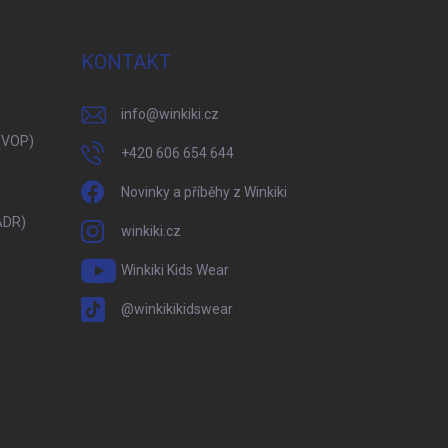
KONTAKT
info
@
winkiki.cz
(VOP)
+420 606 654 644
Novinky a příběhy z Winkiki
ADR)
winkiki.cz
Winkiki Kids Wear
@winkikikidswear