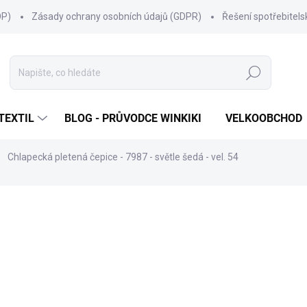
OP)
Zásady ochrany osobních údajů (GDPR)
Řešení spotřebitel
Hledat
TEXTIL
BLOG - PRŮVODCE WINKIKI
VELKOOBCHOD
Chlapecká pletená čepice - 7987 - světle šedá - vel. 54
ní
ZNAČKA:
MARHATTER
418 Kč
Měrná
SKLADEM
(85 KS)
cena:
MŮŽEME DORUČIT DO:
7.8.20