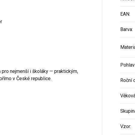
EAN
:
r
Barva
:
Materi
Pohlav
pro nejmenší i školáky — praktickým,
římo v České republice.
Roční 
Věková
Skupin
Vzor
: