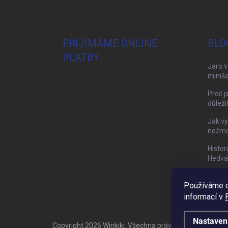
PŘIJÍMÁME ONLINE
BLO
PLATBY
Jaro v
miniša
Proč j
důleži
Jak vy
nežmol
Histor
Hedvá
Používáme c
informací v
Nastaven
Copyright 2026
Winkiki
. Všechna práva vyhrazena.
Upra