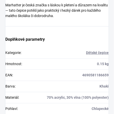
Marhatter je česká značka s láskou k pletení a důrazem na kvalitu
— tato čepice potěší jako praktický i hezký dárek pro každého
malého školáka či dobrodruha.
Doplňkové parametry
Kategorie
:
Dětské čepice
Hmotnost
:
0.15 kg
EAN
:
4690581186659
Barva
:
Khaki
Materiál
:
70% acrylic, 30% vlna (100% polyester)
Pohlaví
:
Chlapecké