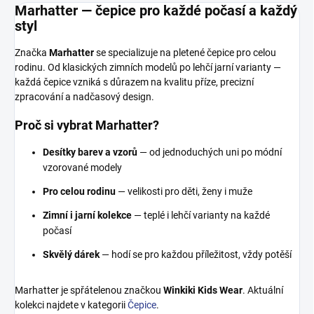
Marhatter — čepice pro každé počasí a každý
styl
Značka
Marhatter
se specializuje na pletené čepice pro celou
rodinu. Od klasických zimních modelů po lehčí jarní varianty —
každá čepice vzniká s důrazem na kvalitu příze, precizní
zpracování a nadčasový design.
Proč si vybrat Marhatter?
Desítky barev a vzorů
— od jednoduchých uni po módní
vzorované modely
Pro celou rodinu
— velikosti pro děti, ženy i muže
Zimní i jarní kolekce
— teplé i lehčí varianty na každé
počasí
Skvělý dárek
— hodí se pro každou příležitost, vždy potěší
Marhatter je spřátelenou značkou
Winkiki Kids Wear
. Aktuální
kolekci najdete v kategorii
Čepice
.