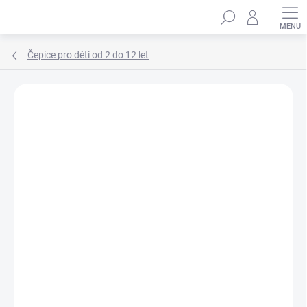
Přejít
Hledat
na
obsah
Čepice pro děti od 2 do 12 let
Podrobnosti hodnocení
Neohodnoceno
ZNAČKA:
MARHATTER