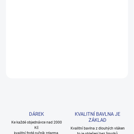
DORUČENÍ
−
+
Přidat do košíku
Měkké bavlněné povlečení s dinosaury pro kluky i teenagery. Satin
úprava zaručuje příjemný spánek, set přichází v dárkovém balení.
Provedení: bez potisku.
DETAILNÍ INFORMACE
ZEPTAT SE
HLÍDAT
DÁREK
KVALITNÍ BAVLNA JE
ZÁKLAD
Ke každé objednávce nad 2000
Kč
Kvalitní bavlna z dlouhých vláken
kvalitní froté ručník zdarma.
to je oblečení bez žmolků