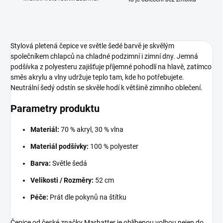
Stylová pletená čepice ve světle šedé barvě je skvělým
společníkem chlapců na chladné podzimní i zimní dny. Jemná
podšívka z polyesteru zajišťuje příjemné pohodlí na hlavě, zatímco
směs akrylu a vlny udržuje teplo tam, kde ho potřebujete.
Neutrální šedý odstín se skvěle hodí k většině zimního oblečení.
Parametry produktu
Materiál:
70 % akryl, 30 % vlna
Materiál podšívky:
100 % polyester
Barva:
Světle šedá
Velikosti / Rozměry:
52 cm
Péče:
Prát dle pokynů na štítku
Čepice od české značky Marhatter je oblíbenou volbou nejen do