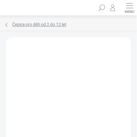
Přejít
Hledat
na
obsah
Čepice pro děti od 2 do 12 let
Podrobnosti hodnocení
Neohodnoceno
ZNAČKA:
MARHATTER