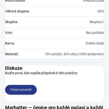
Roční období
:
Podzim/Zima
Věková skupina
:
Děti
Skupina
:
Skupina1
Vzor
:
Bez potisku
Barva
:
Světle šedá
Materiál
:
70% acrylic, 30% vlna (100% polyester)
Diskuze
Buďte první, kdo napíše příspěvek k této položce.
Přidat komentář
Marhatter — čepice pro každé počasí a každý