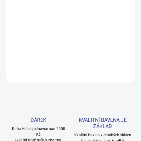
DORUČENÍ
−
+
Přidat do košíku
Měkké bavlněné povlečení s dinosaury pro kluky i teenagery. Satin
úprava zaručuje příjemný spánek, set přichází v dárkovém balení.
Provedení: bez potisku.
DETAILNÍ INFORMACE
ZEPTAT SE
HLÍDAT
DÁREK
KVALITNÍ BAVLNA JE
ZÁKLAD
Ke každé objednávce nad 2000
Kč
Kvalitní bavlna z dlouhých vláken
kvalitní froté ručník zdarma.
to je oblečení bez žmolků