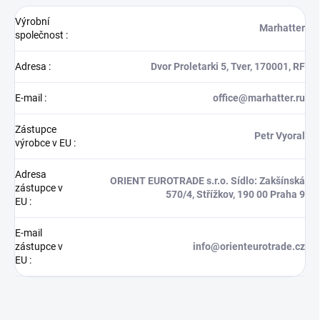
Výrobní
Marhatter
společnost
:
Adresa
:
Dvor Proletarki 5, Tver, 170001, RF
E-mail
:
office@marhatter.ru
Zástupce
Petr Vyoral
výrobce v EU
:
Adresa
ORIENT EUROTRADE s.r.o. Sídlo: Zakšínská
zástupce v
570/4, Střížkov, 190 00 Praha 9
EU
:
E-mail
zástupce v
info@orienteurotrade.cz
EU
: