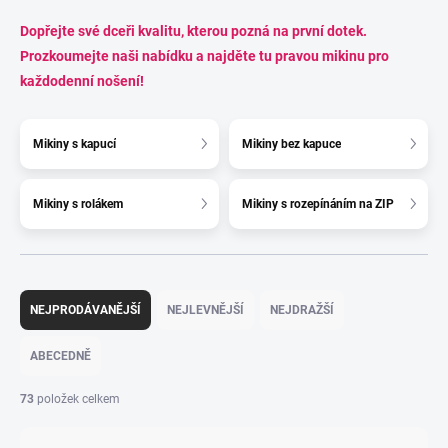
Dopřejte své dceři kvalitu, kterou pozná na první dotek.
Prozkoumejte naši nabídku a najděte tu pravou mikinu pro
každodenní nošení!
Mikiny s kapucí
Mikiny bez kapuce
Mikiny s rolákem
Mikiny s rozepínáním na ZIP
Ř
a
NEJPRODÁVANĚJŠÍ
NEJLEVNĚJŠÍ
NEJDRAŽŠÍ
z
e
ABECEDNĚ
n
í
73
položek celkem
p
r