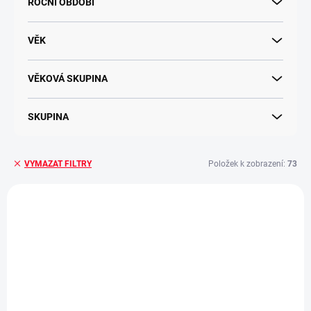
ROČNÍ OBDOBÍ
VĚK
VĚKOVÁ SKUPINA
SKUPINA
Položek k zobrazení:
73
VYMAZAT FILTRY
V
100% BAVLNA
ý
p
i
s
p
r
o