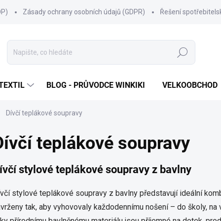
OP)
Zásady ochrany osobních údajů (GDPR)
Řešení spotřebitel
Hledat
TEXTIL
BLOG - PRŮVODCE WINKIKI
VELKOOBCHOD
Dívčí teplákové soupravy
Dívčí teplákové soupravy
ívčí stylové teplákové soupravy z bavlny
včí stylové teplákové soupravy z bavlny představují ideální kom
vrženy tak, aby vyhovovaly každodennímu nošení – do školy, na v
ky přírodnímu bavlněnému materiálu jsou příjemné na dotek, pro