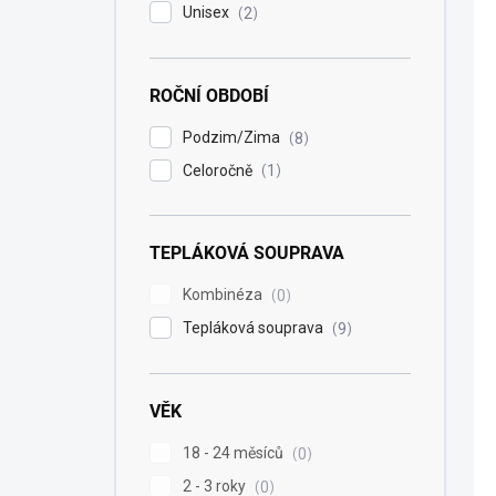
Unisex
2
ROČNÍ OBDOBÍ
Podzim/Zima
8
Celoročně
1
TEPLÁKOVÁ SOUPRAVA
Kombinéza
0
Tepláková souprava
9
VĚK
18 - 24 měsíců
0
2 - 3 roky
0