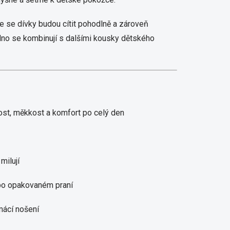
 že se dívky budou cítit pohodlně a zároveň
no se kombinují s dalšími kousky dětského
st, měkkost a komfort po celý den
milují
i po opakovaném praní
mácí nošení