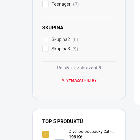
Teenager
7
SKUPINA
Skupina2
0
Skupina3
9
Položek k zobrazení:
9
VYMAZAT FILTRY
TOP 5 PRODUKTŮ
Dívčí polodupačky Cat -
fuchsie
199 Kč