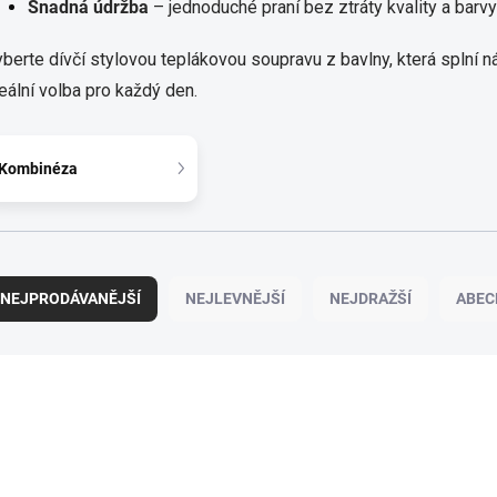
Snadná údržba
– jednoduché praní bez ztráty kvality a barvy
berte dívčí stylovou teplákovou soupravu z bavlny, která splní n
eální volba pro každý den.
Kombinéza
NEJPRODÁVANĚJŠÍ
NEJLEVNĚJŠÍ
NEJDRAŽŠÍ
ABEC
100% BAVLNA
100% BAVLNA