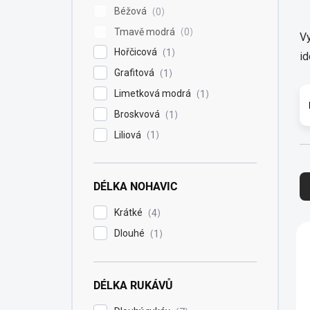
Béžová
0
Tmavě modrá
0
Vy
Hořčicová
1
id
Grafitová
1
Limetková modrá
1
Broskvová
1
Liliová
1
Ř
a
DÉLKA NOHAVIC
z
e
Krátké
4
n
V
Dlouhé
1
í
ý
p
p
r
i
DÉLKA RUKÁVŮ
o
s
d
p