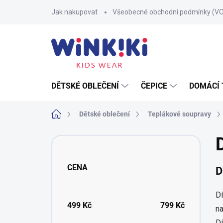
Přejít
Jak nakupovat
Všeobecné obchodní podmínky (V
na
obsah
DĚTSKÉ OBLEČENÍ
ČEPICE
DOMÁCÍ 
Domů
Dětské oblečení
Teplákové soupravy
P
o
s
CENA
D
t
r
a
Dí
n
499
Kč
799
Kč
na
n
Dí