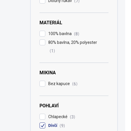
Dlouhý rukáv
7
u
r
k
o
t
d
ů
MATERIÁL
u
k
100% bavlna
8
t
ů
80% bavlna, 20% polyester
1
MIKINA
Bez kapuce
6
POHLAVÍ
Chlapecké
3
Dívčí
9