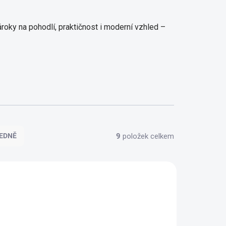
ároky na pohodlí, praktičnost i moderní vzhled –
9
položek celkem
EDNĚ
100% BAVLNA