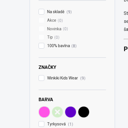
í
p
Na skladě
9
St
a
Akce
n
0
se
e
Novinka
ša
0
l
Tip
0
100% bavlna
8
P
ZNAČKY
Winkiki Kids Wear
9
BARVA
Tyrkysová
1