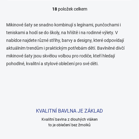
18
položek celkem
O
v
l
Mikinové šaty se snadno kombinují s legínami, punčochami i
á
teniskami a hodí se do školy, na hřiště i na rodinné výlety. V
d
nabídce najdete různé střihy, barvy a designy, které odpovídají
a
c
aktuálním trendům i praktickým potřebám dětí. Bavlněné dívčí
í
mikinové šaty jsou skvělou volbou pro rodiče, kteří hledají
p
pohodlné, kvalitní a stylové oblečení pro své děti.
r
v
k
y
v
ý
p
i
KVALITNÍ BAVLNA JE ZÁKLAD
s
u
Kvalitní bavlna z dlouhých vláken
to je oblečení bez žmolků