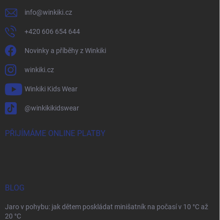
info
@
winkiki.cz
+420 606 654 644
Novinky a příběhy z Winkiki
winkiki.cz
Winkiki Kids Wear
@winkikikidswear
PŘIJÍMÁME ONLINE PLATBY
BLOG
Jaro v pohybu: jak dětem poskládat minišatník na počasí v 10 °C až
20 °C