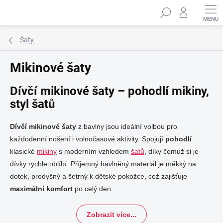
Přejít
Hledat
na
obsah
Šaty
Mikinové šaty
Dívčí mikinové šaty – pohodlí mikiny,
styl šatů
Dívčí mikinové šaty
z bavlny jsou ideální volbou pro
každodenní nošení i volnočasové aktivity. Spojují
pohodlí
klasické
mikiny
s moderním vzhledem
šatů
, díky čemuž si je
dívky rychle oblíbí. Příjemný bavlněný materiál je měkký na
dotek, prodyšný a šetrný k dětské pokožce, což zajišťuje
maximální komfort
po celý den.
Zobrazit více...