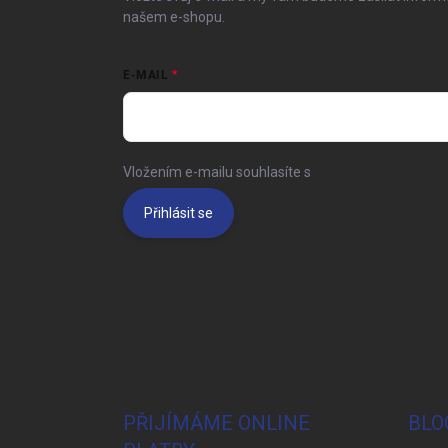
našem e-shopu.
E-MAIL
Vložením e-mailu souhlasíte s
podmínkami ochrany 
Přihlásit se
PŘIJÍMÁME ONLINE
BLO