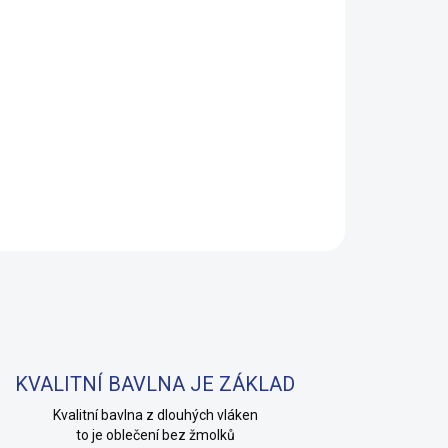
Přidat do košíku
inosaury pro kluky i teenagery. Satin úprava
t přichází v dárkovém balení. Provedení: bez
ZEPTAT SE
HLÍDAT
KVALITNÍ BAVLNA JE ZÁKLAD
Kvalitní bavlna z dlouhých vláken
to je oblečení bez žmolků