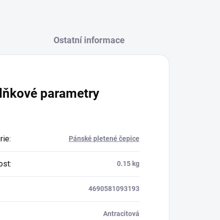
Ostatní informace
lňkové parametry
rie
:
Pánské pletené čepice
ost
:
0.15 kg
4690581093193
Antracitová