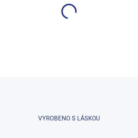
−
+
Měkké bavlněné povlečení s d
zaručuje příjemný spánek, se
potisku.
DETAILNÍ INFORMACE
VYROBENO S LÁSKOU