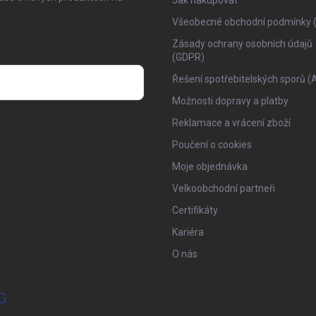
Jak nakupovat
Všeobecné obchodní podmínky 
Zásady ochrany osobních údajů
(GDPR)
Řešení spotřebitelských sporů (
Možnosti dopravy a platby
osobních údajů
Reklamace a vrácení zboží
Poučení o cookies
Moje objednávka
Velkoobchodní partneři
Certifikáty
Kariéra
O nás
G