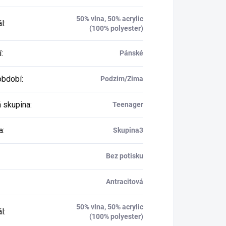
50% vlna, 50% acrylic
ál
:
(100% polyester)
í
:
Pánské
období
:
Podzim/Zima
 skupina
:
Teenager
a
:
Skupina3
Bez potisku
Antracitová
50% vlna, 50% acrylic
ál
:
(100% polyester)