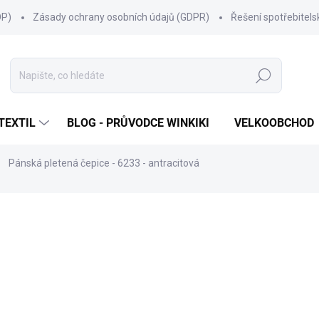
OP)
Zásady ochrany osobních údajů (GDPR)
Řešení spotřebitel
Hledat
TEXTIL
BLOG - PRŮVODCE WINKIKI
VELKOOBCHOD
Pánská pletená čepice - 6233 - antracitová
ní
ZNAČKA:
MARHATTER
315 Kč
Měrná
SKLADEM
(44 KS)
cena:
MŮŽEME DORUČIT DO:
11.8.2