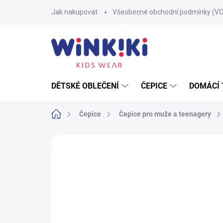
Přejít
Jak nakupovat
Všeobecné obchodní podmínky (V
na
obsah
DĚTSKÉ OBLEČENÍ
ČEPICE
DOMÁCÍ 
Domů
Čepice
Čepice pro muže a teenagery
Neohodnoceno
Podrobnosti hodnoce