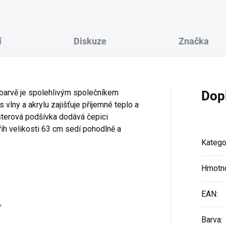
í
Diskuze
Značka
 barvě je spolehlivým společníkem
Dop
vlny a akrylu zajišťuje příjemné teplo a
terová podšívka dodává čepici
ih velikosti 63 cm sedí pohodlně a
Katego
Hmotn
EAN
:
r
Barva
: