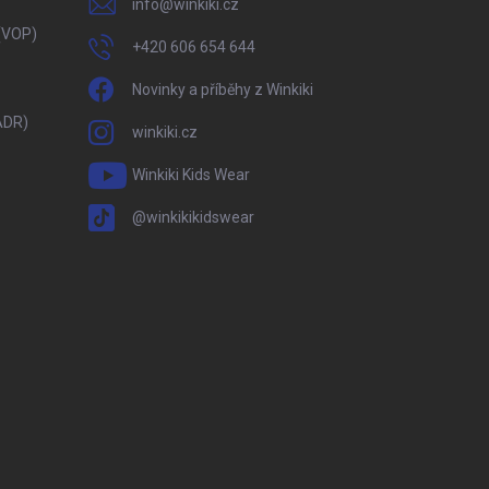
info
@
winkiki.cz
(VOP)
+420 606 654 644
Novinky a příběhy z Winkiki
ADR)
winkiki.cz
Winkiki Kids Wear
@winkikikidswear