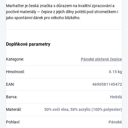
Marhatter je česká značka s důrazem na kvalitní zpracování a
poctivé materiály — čepice z jejich dílny potěší pod stromečkem i
jako spontánní dárek pro někoho blízkého.
Doplňkové parametry
Kategorie
:
Pánské pletené čepice
Hmotnost
:
0.15 kg
EAN
:
4690581145472
Barva
:
Hnědá
Materiál
:
50% ovčí vlna, 50% acrylic (100% polyester)
Pohlaví
:
Pánské