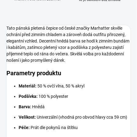
Tato pánská pletená čepice od české značky Marhatter skvěle
ochrání před zimním chladem a zároveň dodá outfitu přirozený,
elegantní vzhled. Decentní hnědá barva se hodí k zimním bundám
i kabátům, zatímco pletený vzor a podšívka z polyesteru zajistí
příjemné teplo od rána do večera. Skvělá volba pro každodenní
nošení i jako promyšlený dárek.
Parametry produktu
Materiál:
50 % ovčí vlna, 50 % akryl
Podšívka:
100 % polyester
Barva:
Hnědá
Velikost:
Univerzální (vhodná pro obvod hlavy cca 59 cm)
Péče:
Prát dle pokynů na štítku