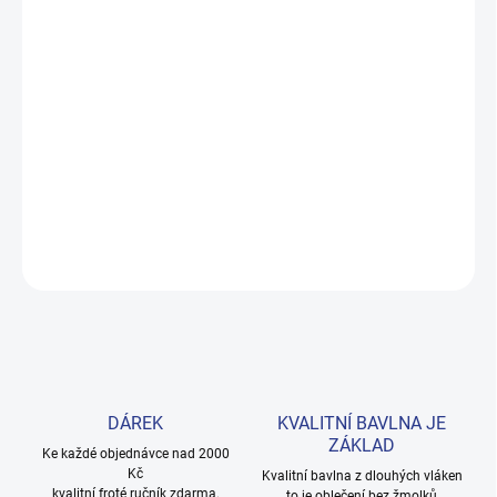
DORUČENÍ
−
+
Přidat do košíku
Měkké bavlněné povlečení s dinosaury pro kluky i teenagery. Satin
úprava zaručuje příjemný spánek, set přichází v dárkovém balení.
Provedení: bez potisku.
DETAILNÍ INFORMACE
ZEPTAT SE
HLÍDAT
DÁREK
KVALITNÍ BAVLNA JE
ZÁKLAD
Ke každé objednávce nad 2000
Kč
Kvalitní bavlna z dlouhých vláken
kvalitní froté ručník zdarma.
to je oblečení bez žmolků