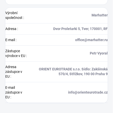
Výrobní
Marhatter
společnost
:
Adresa
:
Dvor Proletarki 5, Tver, 170001, RF
E-mail
:
office@marhatter.ru
Zástupce
Petr Vyoral
výrobce v EU
:
Adresa
ORIENT EUROTRADE s.r.o. Sídlo: Zakšínská
zástupce v
570/4, Střížkov, 190 00 Praha 9
EU
:
E-mail
zástupce v
info@orienteurotrade.cz
EU
: