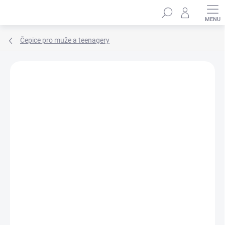
Přejít
Hledat
na
obsah
Čepice pro muže a teenagery
Podrobnosti hodnocení
Neohodnoceno
ZNAČKA:
MARHATTER