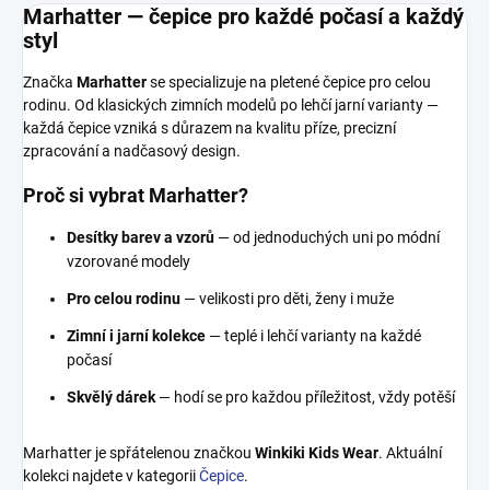
Marhatter — čepice pro každé počasí a každý
styl
Značka
Marhatter
se specializuje na pletené čepice pro celou
rodinu. Od klasických zimních modelů po lehčí jarní varianty —
každá čepice vzniká s důrazem na kvalitu příze, precizní
zpracování a nadčasový design.
Proč si vybrat Marhatter?
Desítky barev a vzorů
— od jednoduchých uni po módní
vzorované modely
Pro celou rodinu
— velikosti pro děti, ženy i muže
Zimní i jarní kolekce
— teplé i lehčí varianty na každé
počasí
Skvělý dárek
— hodí se pro každou příležitost, vždy potěší
Marhatter je spřátelenou značkou
Winkiki Kids Wear
. Aktuální
kolekci najdete v kategorii
Čepice
.