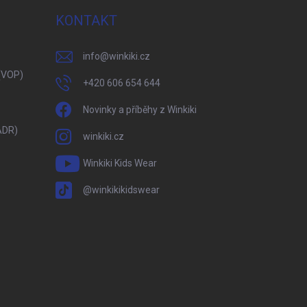
KONTAKT
info
@
winkiki.cz
(VOP)
+420 606 654 644
Novinky a příběhy z Winkiki
ADR)
winkiki.cz
Winkiki Kids Wear
@winkikikidswear