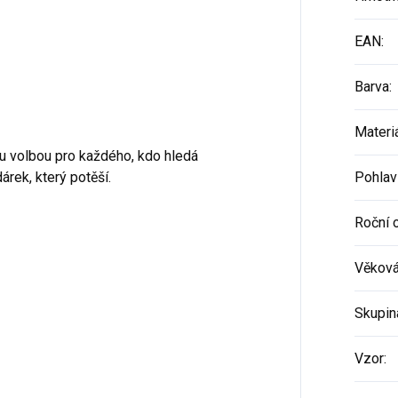
EAN
:
Barva
:
Materi
ou volbou pro každého, kdo hledá
árek, který potěší.
Pohlav
Roční 
Věková
Skupin
Vzor
: