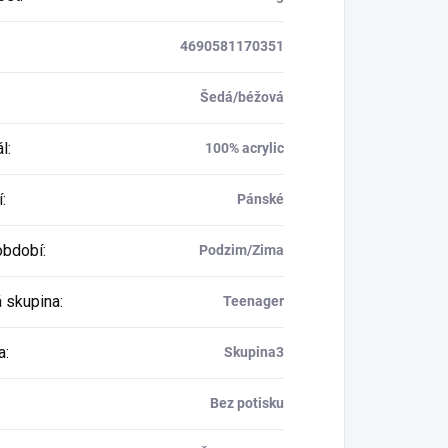
4690581170351
Šedá/béžová
ál
:
100% acrylic
í
:
Pánské
období
:
Podzim/Zima
 skupina
:
Teenager
a
:
Skupina3
Bez potisku