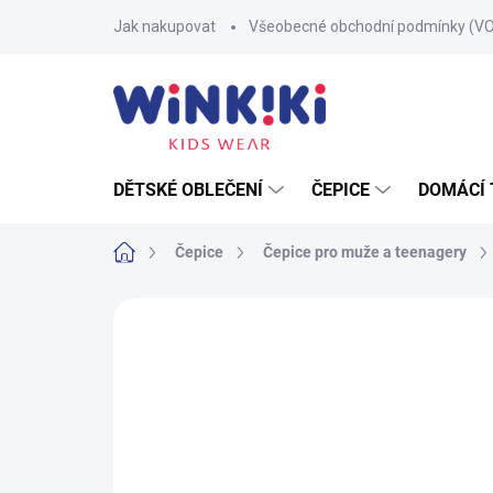
Přejít
Jak nakupovat
Všeobecné obchodní podmínky (V
na
obsah
DĚTSKÉ OBLEČENÍ
ČEPICE
DOMÁCÍ 
Domů
Čepice
Čepice pro muže a teenagery
Neohodnoceno
Podrobnosti hodnoce