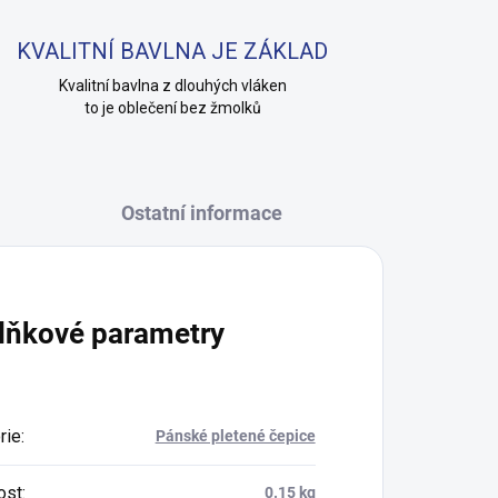
KVALITNÍ BAVLNA JE ZÁKLAD
Kvalitní bavlna z dlouhých vláken
to je oblečení bez žmolků
Ostatní informace
lňkové parametry
rie
:
Pánské pletené čepice
ost
:
0.15 kg