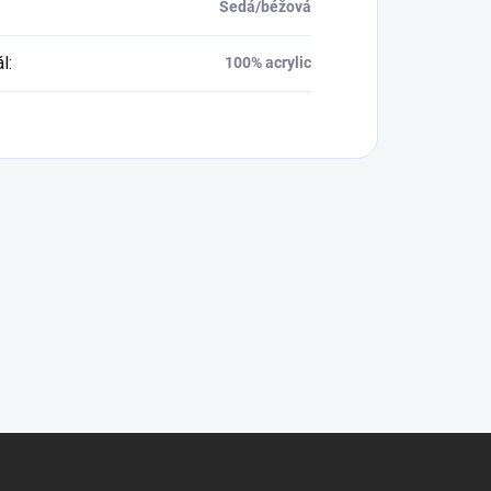
Šedá/béžová
ál
:
100% acrylic