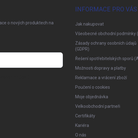
INFORMACE PRO VÁS
mace o nových produktech na
Jak nakupovat
Všeobecné obchodní podmínky 
Zásady ochrany osobních údajů
(GDPR)
Řešení spotřebitelských sporů (
Možnosti dopravy a platby
osobních údajů
Reklamace a vrácení zboží
Poučení o cookies
Moje objednávka
Velkoobchodní partneři
Certifikáty
Kariéra
O nás