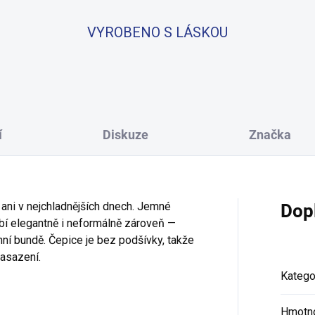
VYROBENO S LÁSKOU
í
Diskuze
Značka
ani v nejchladnějších dnech. Jemné
Dop
bí elegantně i neformálně zároveň —
mní bundě. Čepice je bez podšívky, takže
nasazení.
Katego
Hmotn