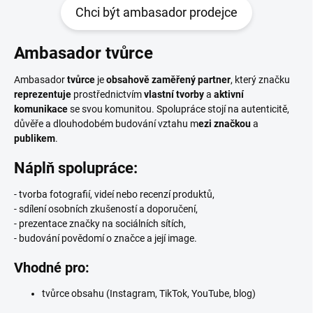
Chci být ambasador prodejce
Ambasador tvůrce
Ambasador
tvůrce
je
obsahově zaměřený partner
, který značku
reprezentuje
prostřednictvím
vlastní tvorby
a
aktivní
komunikace
se svou komunitou. Spolupráce stojí na autenticitě,
důvěře a dlouhodobém budování vztahu m
ezi značkou
a
publikem
.
Náplň spolupráce:
- tvorba fotografií, videí nebo recenzí produktů,
- sdílení osobních zkušeností a doporučení,
- prezentace značky na sociálních sítích,
- budování povědomí o značce a její image.
Vhodné pro:
tvůrce obsahu (Instagram, TikTok, YouTube, blog)