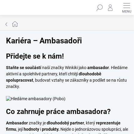
Přejít
Hledat
na
obsah
Domů
Kariéra – Ambasadoři
Přidejte se k nám!
Staňte se součástí
naší značky Winkiki jako
ambasador
. Hledáme
aktivní a spolehlivé partnery, kteří chtějí
dlouhodobě
spolupracovat
, budovat vztahy se zákazníky a podílet se na růstu
značky.
Co zahrnuje práce ambasadora?
Ambasador
značky je
dlouhodobý partner
, který
reprezentuje
firmu
, její
hodnoty
i
produkty.
Nejde o jednorázovou spolupráci, ale