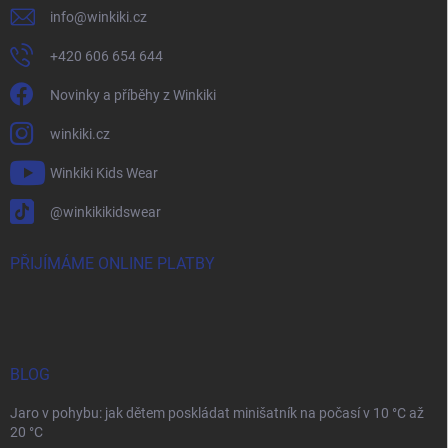
info
@
winkiki.cz
+420 606 654 644
Novinky a příběhy z Winkiki
winkiki.cz
Winkiki Kids Wear
@winkikikidswear
PŘIJÍMÁME ONLINE PLATBY
BLOG
Jaro v pohybu: jak dětem poskládat minišatník na počasí v 10 °C až
20 °C