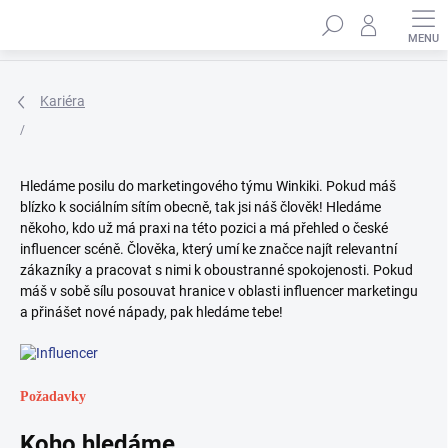
Přejít
Hledat
na
obsah
Kariéra
/
Hledáme posilu do marketingového týmu Winkiki. Pokud máš
blízko k sociálním sítím obecně, tak jsi náš člověk! Hledáme
někoho, kdo už má praxi na této pozici a má přehled o české
influencer scéně. Člověka, který umí ke značce najít relevantní
zákazníky a pracovat s nimi k oboustranné spokojenosti. Pokud
máš v sobě sílu posouvat hranice v oblasti influencer marketingu
a přinášet nové nápady, pak hledáme tebe!
Požadavky
Koho hledáme