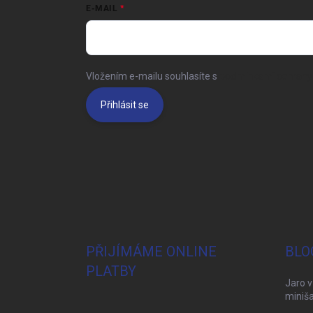
E-MAIL
Vložením e-mailu souhlasíte s
podmínkami ochrany 
Přihlásit se
PŘIJÍMÁME ONLINE
BLO
PLATBY
Jaro v
miniša