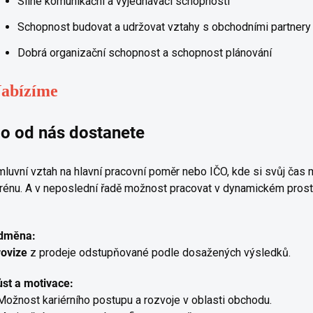
Silné komunikační a vyjednávací schopnosti
Schopnost budovat a udržovat vztahy s obchodními partnery
Dobrá organizační schopnost a schopnost plánování
abízíme
o od nás dostanete
luvní vztah na hlavní pracovní poměr nebo IČO, kde si svůj čas 
rénu. A v neposlední řadě možnost pracovat v dynamickém prostř
dměna:
rovize
z prodeje odstupňované podle dosažených výsledků.
st a motivace:
Možnost kariérního postupu a rozvoje v oblasti obchodu.