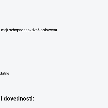
é mají schopnost aktivně oslovovat
statně
cí dovednosti: