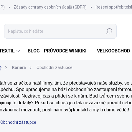
OP)
Zásady ochrany osobních údajů (GDPR)
Řešení spotřebitel
Hledat
TEXTIL
BLOG - PRŮVODCE WINKIKI
VELKOOBCHOD
Domů
Kariéra
Obchodní zástupce
taň se značkou naší firmy, tím, že představuješ naše služby, s
pěchu. Spolupracujeme na bázi obchodního zastoupení formou ž
závislost. Neztrácej čas a přidej se k nám. Buď tvůrcem svého 
jímají tě detaily? Pokud se chceš jen tak nezávazně poradit neb
ozkoumat možnosti, pošli nám svůj kontakt a my ti dáme vědět!