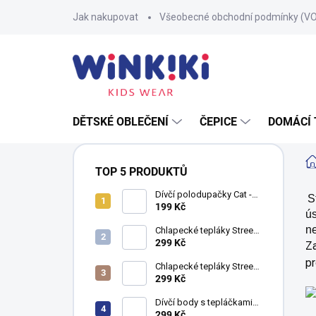
Přejít
Jak nakupovat
Všeobecné obchodní podmínky (V
na
obsah
DĚTSKÉ OBLEČENÍ
ČEPICE
DOMÁCÍ 
P
o
TOP 5 PRODUKTŮ
s
t
Dívčí polodupačky Cat -
S
fuchsie
199 Kč
r
ús
a
ne
Chlapecké tepláky Street
n
Style - khaki
299 Kč
Za
n
pr
Chlapecké tepláky Street
í
Style - navy
299 Kč
p
a
Dívčí body s tepláčkami
Black & White - šedý
299 Kč