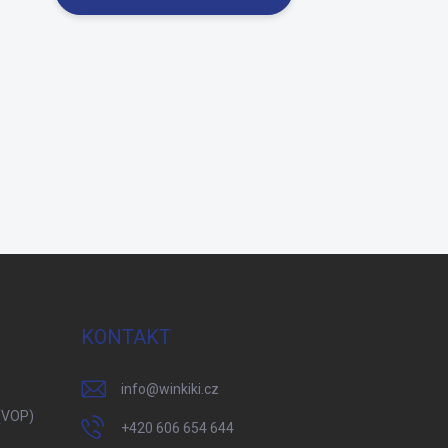
KONTAKT
info
@
winkiki.cz
(VOP)
+420 606 654 644