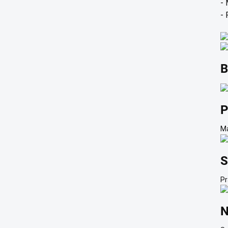
- 
- 
B
P
Ma
S
Pr
N