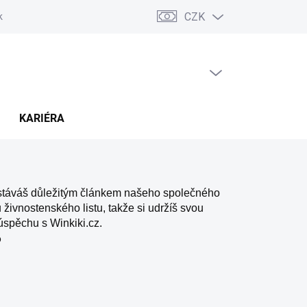
CZK
ských sporů (ADR)
Možnosti dopravy a platby
Reklamace a vráce
PRÁZDNÝ KOŠÍK
NÁKUPNÍ
KOŠÍK
KARIÉRA
e stáváš důležitým článkem našeho společného
ivnostenského listu, takže si udržíš svou
úspěchu s Winkiki.cz.
o