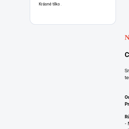
Krásné tílko .
N
C
Sm
te
O
P
Rů
- 