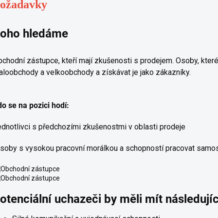
ožadavky
oho hledáme
chodní zástupce, kteří mají zkušenosti s prodejem. Osoby, kter
loobchody a velkoobchody a získávat je jako zákazníky.
o se na pozici hodí:
ednotlivci s předchozími zkušenostmi v oblasti prodeje
soby s vysokou pracovní morálkou a schopností pracovat samo
otenciální uchazeči by měli mít následují