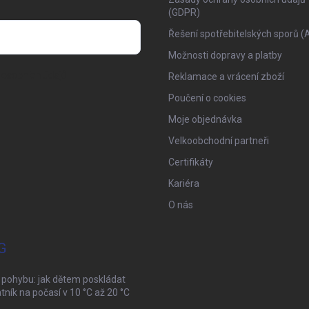
(GDPR)
Řešení spotřebitelských sporů (
Možnosti dopravy a platby
osobních údajů
Reklamace a vrácení zboží
Poučení o cookies
Moje objednávka
Velkoobchodní partneři
Certifikáty
Kariéra
O nás
G
 pohybu: jak dětem poskládat
tník na počasí v 10 °C až 20 °C