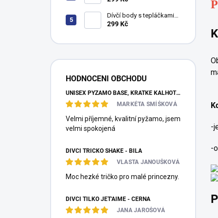
n
P
melanž/růžová
e
Dívčí body s tepláčkami
l
Rainbow - bílá/šedý
299 Kč
K
melanž
Ob
ma
HODNOCENI OBCHODU
UNISEX PYŽAMO BASE, KRÁTKÉ KALHOTY, KRÁTKÝ RUKÁV - TMAVĚ MODRÁ
Kd
MARKÉTA SMÍŠKOVÁ
Velmi příjemné, kvalitní pyžamo, jsem
-j
velmi spokojená
-o
DÍVČÍ TRIČKO SHAKE - BÍLÁ
VLASTA JANOUŠKOVÁ
Moc hezké tričko pro malé princezny.
P
DÍVČÍ TÍLKO JET'AIME - ČERNÁ
JANA JAROŠOVÁ