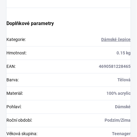
Doplňkové parametry
Kategorie
:
Dámské čepice
Hmotnost
:
0.15 kg
EAN
:
4690581228465
Barva
:
Tělová
Materiál
:
100% acrylic
Pohlaví
:
Dámské
Roční období
:
Podzim/Zima
Věková skupina
:
Teenager