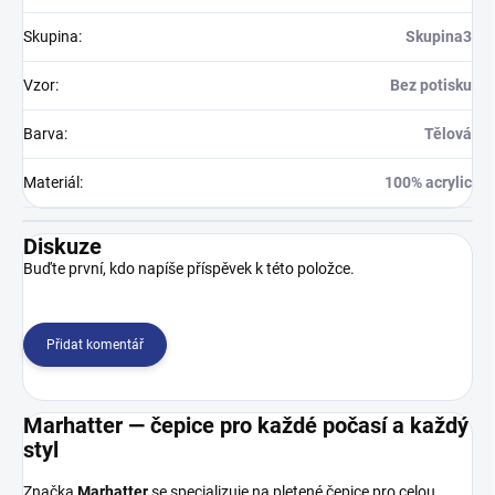
Skupina
:
Skupina3
Vzor
:
Bez potisku
Barva
:
Tělová
Materiál
:
100% acrylic
Diskuze
Buďte první, kdo napíše příspěvek k této položce.
Přidat komentář
Marhatter — čepice pro každé počasí a každý
styl
Značka
Marhatter
se specializuje na pletené čepice pro celou