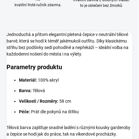
Kvalitní bavlna z dlouhých vláken
kvalitní froté ručník zdarma.
to je oblečení bez žmolků
Jednoduchá a přitom elegantní pletená čepice v neutrální tělové
barvě, která se hodí k téměř jakémukoli outfitu. Díky klasickému
střihu bez podšívky sedí pohodlně a nepřekáží – ideální volba na
každodenní nošení do města i na výlety.
Parametry produktu
Materiál:
100% akryl
Barva:
Tělová
Velikosti / Rozměry:
58 cm
Péče:
Prát dle pokynů na štítku
Tělová barva zajišťuje snadné ladění s různými kousky garderoby
a čepice se hodí jak do práce, tak na víkendové procházky.