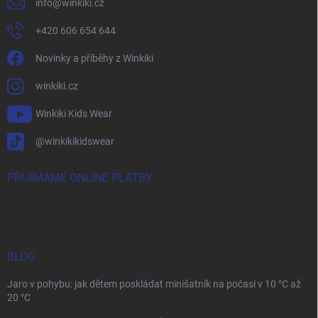
info
@
winkiki.cz
+420 606 654 644
Novinky a příběhy z Winkiki
winkiki.cz
Winkiki Kids Wear
@winkikikidswear
PŘIJÍMÁME ONLINE PLATBY
BLOG
Jaro v pohybu: jak dětem poskládat minišatník na počasí v 10 °C až
20 °C