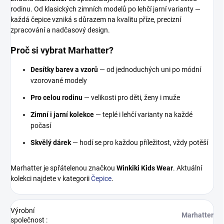
rodinu. Od klasických zimních modelů po lehčí jarní varianty —
každá čepice vzniká s důrazem na kvalitu příze, precizní
zpracování a nadčasový design.
Proč si vybrat Marhatter?
Desítky barev a vzorů
— od jednoduchých uni po módní
vzorované modely
Pro celou rodinu
— velikosti pro děti, ženy i muže
Zimní i jarní kolekce
— teplé i lehčí varianty na každé
počasí
Skvělý dárek
— hodí se pro každou příležitost, vždy potěší
Marhatter je spřátelenou značkou
Winkiki Kids Wear
. Aktuální
kolekci najdete v kategorii
Čepice
.
Výrobní
Marhatter
společnost
: