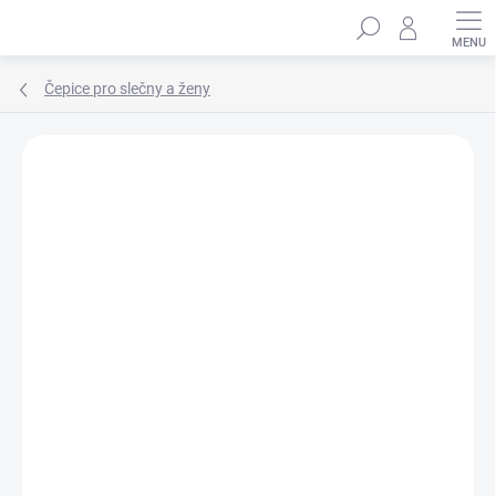
Přejít
Hledat
na
obsah
Čepice pro slečny a ženy
Podrobnosti hodnocení
Neohodnoceno
ZNAČKA:
MARHATTER