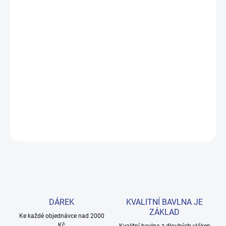
MOŽNOSTI
DORUČENÍ
−
+
Přidat do košíku
Měkké bavlněné povlečení s dinosaury pro kluky i teenagery. Satin
úprava zaručuje příjemný spánek, set přichází v dárkovém balení.
Provedení: bez potisku.
DETAILNÍ INFORMACE
ZEPTAT SE
HLÍDAT
DÁREK
KVALITNÍ BAVLNA JE
ZÁKLAD
Ke každé objednávce nad 2000
Kč