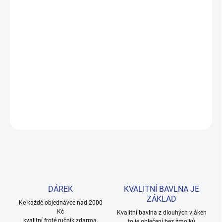
DORUČENÍ
−
+
Přidat do košíku
Měkké bavlněné povlečení s dinosaury pro kluky i teenagery. Satin
úprava zaručuje příjemný spánek, set přichází v dárkovém balení.
Provedení: bez potisku.
DETAILNÍ INFORMACE
ZEPTAT SE
HLÍDAT
DÁREK
KVALITNÍ BAVLNA JE
ZÁKLAD
Ke každé objednávce nad 2000
Kč
Kvalitní bavlna z dlouhých vláken
kvalitní froté ručník zdarma.
to je oblečení bez žmolků