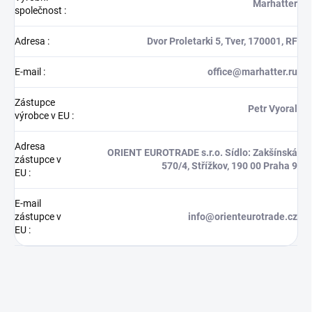
Marhatter
společnost
:
Adresa
:
Dvor Proletarki 5, Tver, 170001, RF
E-mail
:
office@marhatter.ru
Zástupce
Petr Vyoral
výrobce v EU
:
Adresa
ORIENT EUROTRADE s.r.o. Sídlo: Zakšínská
zástupce v
570/4, Střížkov, 190 00 Praha 9
EU
:
E-mail
zástupce v
info@orienteurotrade.cz
EU
: