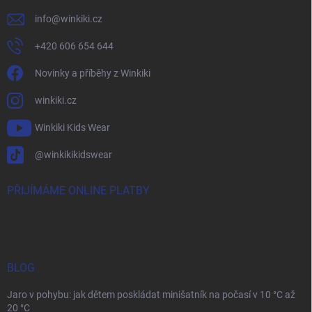
info
@
winkiki.cz
+420 606 654 644
Novinky a příběhy z Winkiki
winkiki.cz
Winkiki Kids Wear
@winkikikidswear
PŘIJÍMÁME ONLINE PLATBY
BLOG
Jaro v pohybu: jak dětem poskládat minišatník na počasí v 10 °C až
20 °C