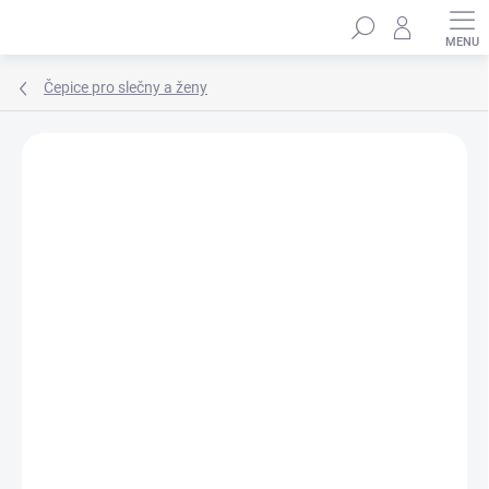
Přejít
Hledat
na
obsah
Čepice pro slečny a ženy
Podrobnosti hodnocení
Neohodnoceno
ZNAČKA:
MARHATTER