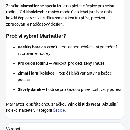
Značka
Marhatter
se specializuje na pletené čepice pro celou
rodinu. Od klasických zimních modelů po lehčí jarní varianty —
každá čepice vzniká s důrazem na kvalitu příze, precizní
zpracování a nadčasový design.
Proč si vybrat Marhatter?
Desítky barev a vzorů
— od jednoduchých uni po módní
vzorované modely
Pro celou rodinu
— velikosti pro děti, ženy i muže
Zimní i jarní kolekce
— teplé i lehčí varianty na každé
počasí
Skvělý dárek
— hodí se pro každou příležitost, vždy potěší
Marhatter je spřátelenou značkou
Winkiki Kids Wear
. Aktuální
kolekci najdete v kategorii
Čepice
.
Výrobní