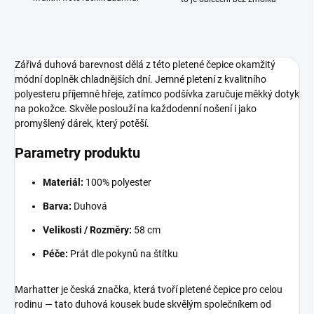
Zářivá duhová barevnost dělá z této pletené čepice okamžitý
módní doplněk chladnějších dní. Jemné pletení z kvalitního
polyesteru příjemně hřeje, zatímco podšívka zaručuje měkký dotyk
na pokožce. Skvěle poslouží na každodenní nošení i jako
promyšlený dárek, který potěší.
Parametry produktu
Materiál:
100% polyester
Barva:
Duhová
Velikosti / Rozměry:
58 cm
Péče:
Prát dle pokynů na štítku
Marhatter je česká značka, která tvoří pletené čepice pro celou
rodinu — tato duhová kousek bude skvělým společníkem od