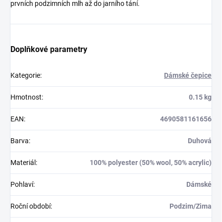
prvních podzimních mlh až do jarního tání.
Doplňkové parametry
Kategorie
:
Dámské čepice
Hmotnost
:
0.15 kg
EAN
:
4690581161656
Barva
:
Duhová
Materiál
:
100% polyester (50% wool, 50% acrylic)
Pohlaví
:
Dámské
Roční období
:
Podzim/Zima